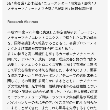
議 / 班会議 / 全体会議 / ニュースレター / 研究会 / 連携 / ナ
ノチューブ / キックオフ会議 / 活動計画 / 国際会議開催
Research Abstract
平成19年度～23年度に実施した特定領域研究「カーボンナ
ノチューブナノエレクトロニクス」で得られた以下の成果
を、国際会議形式で報告するとともに、会議プロシーディ
ングおよび成果報告書(冊子体)にまとめた。
多くの特長と高い可能性を有するカーボンナノチューブに
関して、デバイス、成長、評価、理論の各分野の専門家を
結集し、ナノエレクトロニクス実現に向けて有機的に連携
して研究を推進する体制を構築した。本体制により、重要
な課題であった半導体カーボンナノチューブの選択成長に
関して、その可能性多明らかにするとともに、ナノチュー
ブの電気特性、光学特性、機械的特性等の基礎物性につい
て,理論・実験の両面から解明した。さらに最大規模の高速
カーボンナノチューブ薄膜トランジスタ集積回路や高感度
バイオセンサーの実現等のデバイス展開の可能性も明らか
にすることができた。またこれら世界を先導するすぐれた