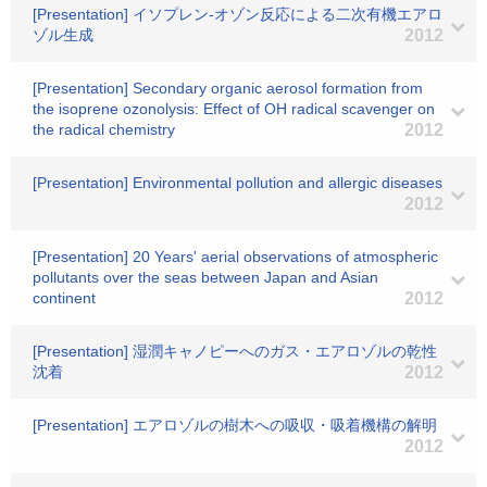
[Presentation] イソプレン-オゾン反応による二次有機エアロ
ゾル生成
2012
[Presentation] Secondary organic aerosol formation from
the isoprene ozonolysis: Effect of OH radical scavenger on
the radical chemistry
2012
[Presentation] Environmental pollution and allergic diseases
2012
[Presentation] 20 Years' aerial observations of atmospheric
pollutants over the seas between Japan and Asian
continent
2012
[Presentation] 湿潤キャノピーへのガス・エアロゾルの乾性
沈着
2012
[Presentation] エアロゾルの樹木への吸収・吸着機構の解明
2012