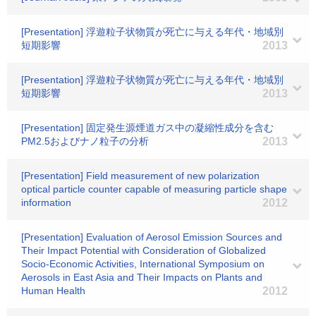
[Presentation] 浮遊粒子状物質が死亡に与える年代・地域別
短期影響
2013
[Presentation] 浮遊粒子状物質が死亡に与える年代・地域別
短期影響
2013
[Presentation] 固定発生源煙道ガス中の凝縮性成分を含む
PM2.5およびナノ粒子の分析
2013
[Presentation] Field measurement of new polarization
optical particle counter capable of measuring particle shape
information
2012
[Presentation] Evaluation of Aerosol Emission Sources and
Their Impact Potential with Consideration of Globalized
Socio-Economic Activities, International Symposium on
Aerosols in East Asia and Their Impacts on Plants and
Human Health
2012