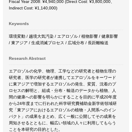
Fiscal Year 2008: ¥4,940,000 (Direct Cost: ¥3,800,000、
Indirect Cost: ¥1,140,000)
Keywords
環境変動 / 越境大気汚染 / エアロゾル / 植物影響 / 健康影響
/ 東アジア / 生成消滅プロセス / 広域分布 / 長距離輸送
Research Abstract
エアロゾルの化学、物理、工学などの研究者と植物生理の
研究者、医学の研究者が連携してエアロゾルをキーワード
に東アジアで増加するエアロゾルの発生、変質、沈着のプ
ロセスの解明と、組成・分布・輸送のデータから植物、人
間の健康への影響を明らかにすることを目的に平成20年度
から24年度までに行われた科学研究費補助金新学術領域研
究「東アジアにおけるエアロゾルの植物・人間系へのイン
パクト」の成果をまとめ、広く一般に公開してその成果を
周知させるとともに、幅広い領域の人々に利用してもらう
ことを本研究の目的とした。