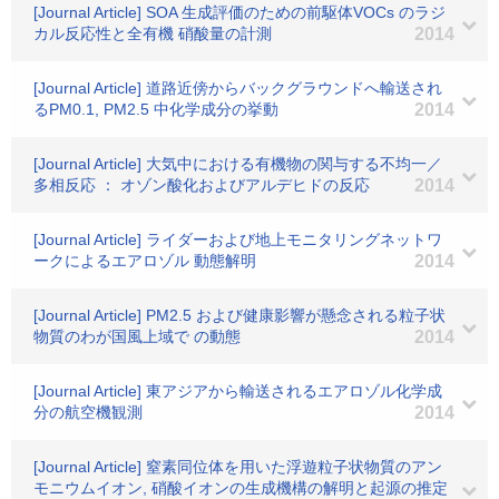
[Journal Article] SOA 生成評価のための前駆体VOCs のラジ
カル反応性と全有機 硝酸量の計測
2014
[Journal Article] 道路近傍からバックグラウンドへ輸送され
るPM0.1, PM2.5 中化学成分の挙動
2014
[Journal Article] 大気中における有機物の関与する不均一／
多相反応 ： オゾン酸化およびアルデヒドの反応
2014
[Journal Article] ライダーおよび地上モニタリングネットワ
ークによるエアロゾル 動態解明
2014
[Journal Article] PM2.5 および健康影響が懸念される粒子状
物質のわが国風上域で の動態
2014
[Journal Article] 東アジアから輸送されるエアロゾル化学成
分の航空機観測
2014
[Journal Article] 窒素同位体を用いた浮遊粒子状物質のアン
モニウムイオン, 硝酸イオンの生成機構の解明と起源の推定