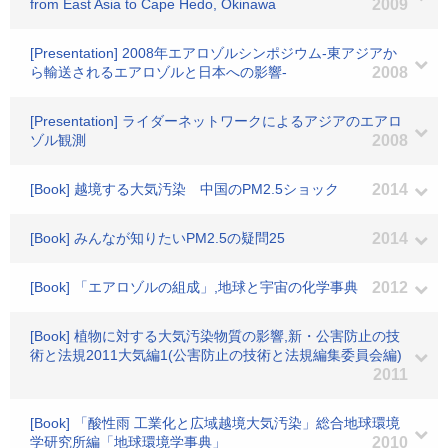
from East Asia to Cape Hedo, Okinawa
2009
[Presentation] 2008年エアロゾルシンポジウム-東アジアか
ら輸送されるエアロゾルと日本への影響-
2008
[Presentation] ライダーネットワークによるアジアのエアロ
ゾル観測
2008
[Book] 越境する大気汚染 中国のPM2.5ショック
2014
[Book] みんなが知りたいPM2.5の疑問25
2014
[Book] 「エアロゾルの組成」,地球と宇宙の化学事典
2012
[Book] 植物に対する大気汚染物質の影響,新・公害防止の技
術と法規2011大気編1(公害防止の技術と法規編集委員会編)
2011
[Book] 「酸性雨 工業化と広域越境大気汚染」総合地球環境
学研究所編「地球環境学事典」
2010