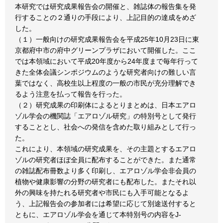
本研究では研究成果報告会の開催と、雑誌体の報告集を発
行することの２通りの手段により、上記目的の達成をめざ
した。
（１）一般向けの研究成果報告会を平成25年10月23日に東
京都府中市の府中グリーンプラザにおいて開催した。ここ
では本領域において平成20年度から24年度まで毎年行って
きた全体会議シンポジウムのような研究者向けの難しい言
葉ではなく、高校生以上程度の一般の市民が充分理解でき
るよう注意を払って報告を行った。
（２）研究成果の印刷体によるとりまとめは、日本エアロ
ゾル学会の機関誌「エアロゾル研究」の特別号として発行
することとし、社会への発信を含めた取り組みとして行っ
た。
これにより、本領域の研究成果を、その主題とするエアロ
ゾルの研究者ほぼ全員に配布することができた。また通常
の雑誌配布冊数より多く印刷し、エアロゾル学会非会員の
植物や健康影響の分野の研究者にも配布した。またそれ以
外の興味を持たれる研究者や市民にも入手可能となるよ
う、上記報告会の参加者には希望に応じて別途送付すると
ともに、エアロゾル学会を通じて本特別号の内容をJ-