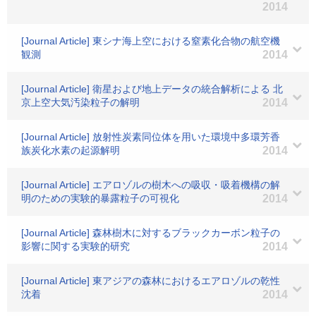
2014
[Journal Article] 東シナ海上空における窒素化合物の航空機
観測
2014
[Journal Article] 衛星および地上データの統合解析による 北
京上空大気汚染粒子の解明
2014
[Journal Article] 放射性炭素同位体を用いた環境中多環芳香
族炭化水素の起源解明
2014
[Journal Article] エアロゾルの樹木への吸収・吸着機構の解
明のための実験的暴露粒子の可視化
2014
[Journal Article] 森林樹木に対するブラックカーボン粒子の
影響に関する実験的研究
2014
[Journal Article] 東アジアの森林におけるエアロゾルの乾性
沈着
2014