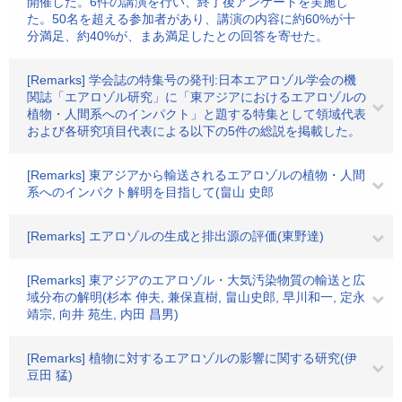
開催した。6件の講演を行い、終了後アンケートを実施し
た。50名を超える参加者があり、講演の内容に約60%が十
分満足、約40%が、まあ満足したとの回答を寄せた。
[Remarks] 学会誌の特集号の発刊:日本エアロゾル学会の機
関誌「エアロゾル研究」に「東アジアにおけるエアロゾルの
植物・人間系へのインパクト」と題する特集として領域代表
および各研究項目代表による以下の5件の総説を掲載した。
[Remarks] 東アジアから輸送されるエアロゾルの植物・人間
系へのインパクト解明を目指して(畠山 史郎
[Remarks] エアロゾルの生成と排出源の評価(東野達)
[Remarks] 東アジアのエアロゾル・大気汚染物質の輸送と広
域分布の解明(杉本 伸夫, 兼保直樹, 畠山史郎, 早川和一, 定永
靖宗, 向井 苑生, 内田 昌男)
[Remarks] 植物に対するエアロゾルの影響に関する研究(伊
豆田 猛)