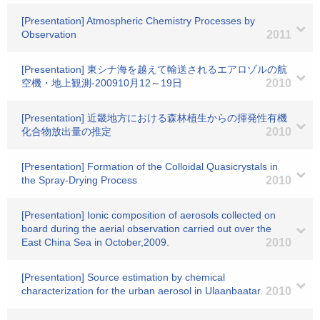
[Presentation] Atmospheric Chemistry Processes by
Observation
2011
[Presentation] 東シナ海を越えて輸送されるエアロゾルの航
空機・地上観測-200910月12～19日
2010
[Presentation] 近畿地方における森林植生からの揮発性有機
化合物放出量の推定
2010
[Presentation] Formation of the Colloidal Quasicrystals in
the Spray-Drying Process
2010
[Presentation] Ionic composition of aerosols collected on
board during the aerial observation carried out over the
East China Sea in October,2009.
2010
[Presentation] Source estimation by chemical
characterization for the urban aerosol in Ulaanbaatar.
2010