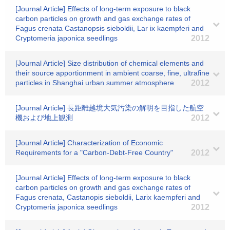
[Journal Article] Effects of long-term exposure to black
carbon particles on growth and gas exchange rates of
Fagus crenata Castanopsis sieboldii, Lar ix kaempferi and
Cryptomeria japonica seedlings
2012
[Journal Article] Size distribution of chemical elements and
their source apportionment in ambient coarse, fine, ultrafine
particles in Shanghai urban summer atmosphere
2012
[Journal Article] 長距離越境大気汚染の解明を目指した航空
機および地上観測
2012
[Journal Article] Characterization of Economic
Requirements for a "Carbon-Debt-Free Country"
2012
[Journal Article] Effects of long-term exposure to black
carbon particles on growth and gas exchange rates of
Fagus crenata, Castanopis sieboldii, Larix kaempferi and
Cryptomeria japonica seedlings
2012