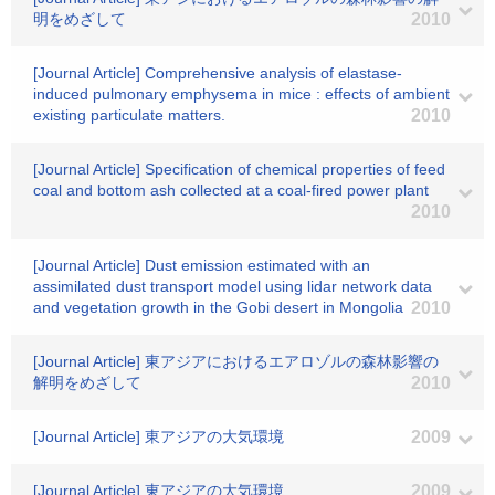
明をめざして
2010
[Journal Article] Comprehensive analysis of elastase-
induced pulmonary emphysema in mice : effects of ambient
existing particulate matters.
2010
[Journal Article] Specification of chemical properties of feed
coal and bottom ash collected at a coal-fired power plant
2010
[Journal Article] Dust emission estimated with an
assimilated dust transport model using lidar network data
and vegetation growth in the Gobi desert in Mongolia
2010
[Journal Article] 東アジアにおけるエアロゾルの森林影響の
解明をめざして
2010
[Journal Article] 東アジアの大気環境
2009
[Journal Article] 東アジアの大気環境
2009