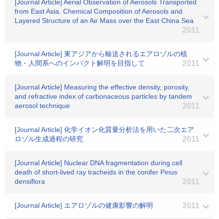
[Journal Article] Aerial Observation of Aerosols Transported
from East Asia. Chemical Composition of Aerosols and
Layered Structure of an Air Mass over the East China Sea
2011
[Journal Article] 東アジアから輸送されるエアロゾルの植
物・人間系へのインパクト解明を目指して
2011
[Journal Article] Measuring the effective density, porosity,
and refractive index of carbonaceous particles by tandem
aerosol technique
2011
[Journal Article] 化学イオン化質量分析法を用いた二次エア
ロゾル生成過程の研究
2011
[Journal Article] Nuclear DNA fragmentation during cell
death of short-lived ray tracheids in the conifer Pinus
densiflora
2011
[Journal Article] エアロゾルの健康影響の解明
2011