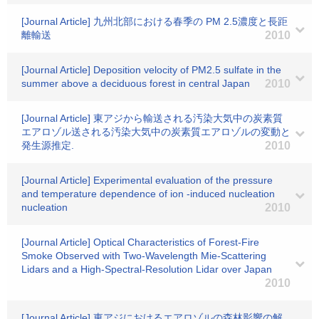
[Journal Article] 九州北部における春季の PM 2.5濃度と長距
離輸送
2010
[Journal Article] Deposition velocity of PM2.5 sulfate in the
summer above a deciduous forest in central Japan
2010
[Journal Article] 東アジから輸送される汚染大気中の炭素質
エアロゾル送される汚染大気中の炭素質エアロゾルの変動と
発生源推定.
2010
[Journal Article] Experimental evaluation of the pressure
and temperature dependence of ion -induced nucleation
nucleation
2010
[Journal Article] Optical Characteristics of Forest-Fire
Smoke Observed with Two-Wavelength Mie-Scattering
Lidars and a High-Spectral-Resolution Lidar over Japan
2010
[Journal Article] 東アジにおけるエアロゾルの森林影響の解