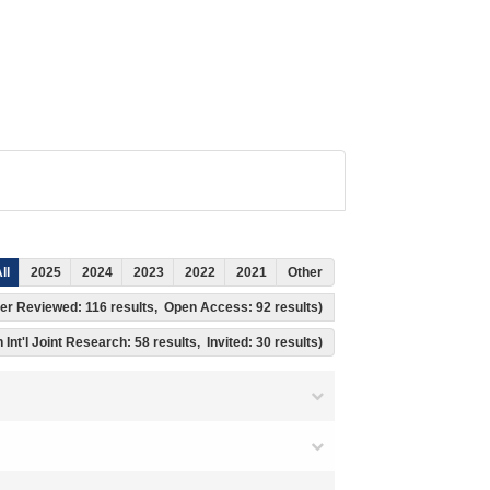
ll
2025
2024
2023
2022
2021
Other
 Peer Reviewed: 116 results, Open Access: 92 results)
 Int'l Joint Research: 58 results, Invited: 30 results)