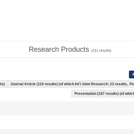
Research Products
(
311
results)
A
lts)
Journal Article (119 results) (of which Int'l Joint Research: 23 results,
Presentation (187 results) (of which