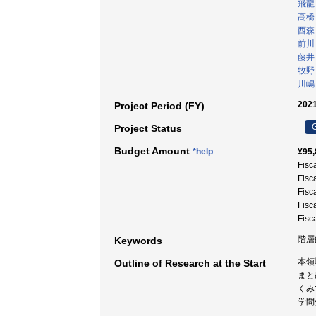
飛龍
高橋
西森
前川
藤井
牧野
川嶋
2021
Project Period (FY)
G
Project Status
Budget Amount
*help
¥95,
Fisc
Fisc
Fisc
Fisc
Fisc
階層
Keywords
本領
Outline of Research at the Start
まと
くみ
学問