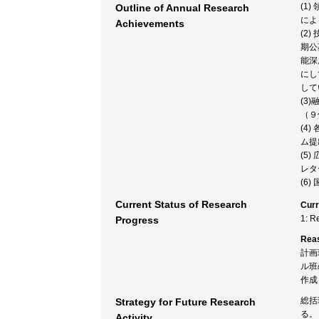
(1
Outline of Annual Research
によ
Achievements
(2
期公
能深
にし
して
(3
（９
(4)
ム提
(5
レタ
(6
Current Status of Research
Curr
1: R
Progress
Rea
計画
ル班
作成
総括
Strategy for Future Research
Activity