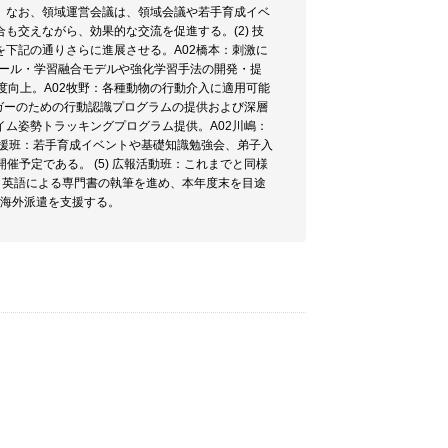
。なお、領域運営会議は、領域会議や若手育成イベ
交えながら、効果的な交流を促進する。(2) 技
下記の通りさらに進展させる。A02橋本：刺激に
ルール・学習融合モデルや強化学習手法の開発・提
度向上。A02牧野：各種動物の行動介入に適用可能
ガーのための行動認識プログラムの提供および深層
ム姿勢トラッキングプログラム提供。A02川嶋：
支援班：若手育成イベントや基礎知識勉強会、弟子入
催予定である。 (5) 広報活動班：これまでと同様
、英語による専門書の執筆を進め、本年度末を目途
の海外派遣を支援する。