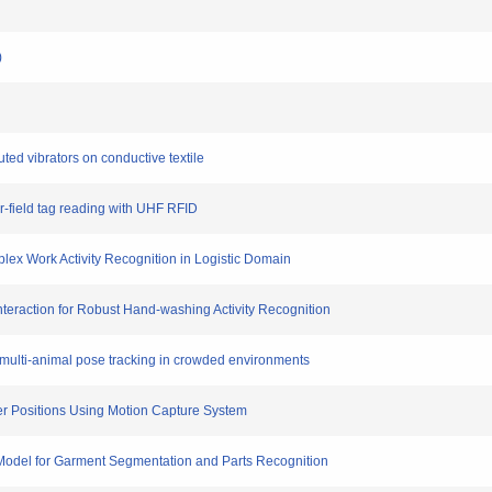
)
ibuted vibrators on conductive textile
ear-field tag reading with UHF RFID
mplex Work Activity Recognition in Logistic Domain
nteraction for Robust Hand-washing Activity Recognition
e multi-animal pose tracking in crowded environments
rker Positions Using Motion Capture System
ng Model for Garment Segmentation and Parts Recognition