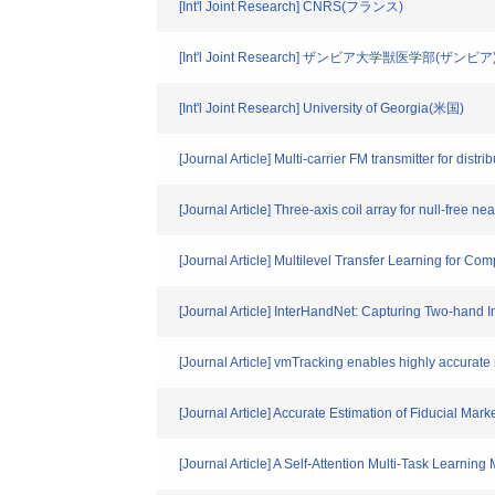
[Int'l Joint Research] CNRS(フランス)
[Int'l Joint Research] ザンビア大学獣医学部(ザンビア
[Int'l Joint Research] University of Georgia(米国)
[Journal Article] Multi-carrier FM transmitter for distr
[Journal Article] Three-axis coil array for null-free n
[Journal Article] Multilevel Transfer Learning for Co
[Journal Article] InterHandNet: Capturing Two-hand I
[Journal Article] vmTracking enables highly accurat
[Journal Article] Accurate Estimation of Fiducial Ma
[Journal Article] A Self-Attention Multi-Task Learni