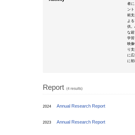
者に
ント
術支
よる
供。
な超
学習
映像
り支
に広
に初
Report
(4 results)
Annual Research Report
2024
Annual Research Report
2023