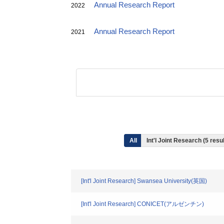
Annual Research Report
2022
Annual Research Report
2021
All
Int'l Joint Research (5 resu
[Int'l Joint Research] Swansea University(英国)
[Int'l Joint Research] CONICET(アルゼンチン)