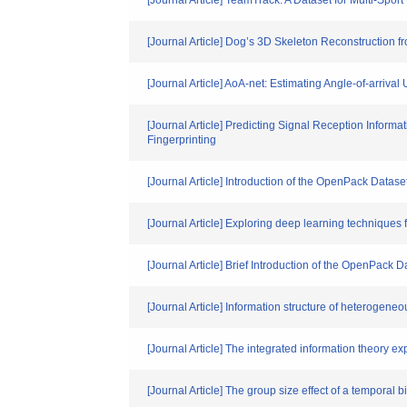
[Journal Article] TeamTrack: A Dataset for Multi-Sport
[Journal Article] Dog’s 3D Skeleton Reconstruction 
[Journal Article] AoA-net: Estimating Angle-of-arriv
[Journal Article] Predicting Signal Reception Infor
Fingerprinting
[Journal Article] Introduction of the OpenPack Dat
[Journal Article] Exploring deep learning techniques
[Journal Article] Brief Introduction of the OpenPack
[Journal Article] Information structure of heterogeneous
[Journal Article] The integrated information theory ex
[Journal Article] The group size effect of a tempora