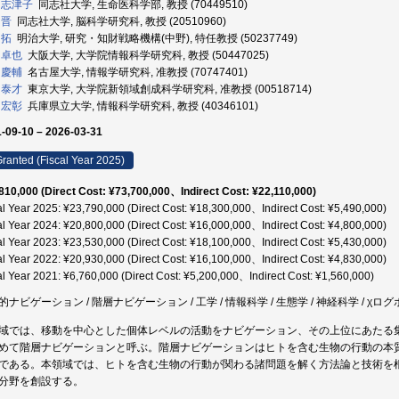
 志津子
同志社大学, 生命医科学部, 教授 (70449510)
 晋
同志社大学, 脳科学研究科, 教授 (20510960)
 拓
明治大学, 研究・知財戦略機構(中野), 特任教授 (50237749)
 卓也
大阪大学, 大学院情報科学研究科, 教授 (50447025)
 慶輔
名古屋大学, 情報学研究科, 准教授 (70747401)
 泰才
東京大学, 大学院新領域創成科学研究科, 准教授 (00518714)
 宏彰
兵庫県立大学, 情報科学研究科, 教授 (40346101)
-09-10 – 2026-03-31
ranted (Fiscal Year 2025)
810,000 (Direct Cost: ¥73,700,000、Indirect Cost: ¥22,110,000)
al Year 2025: ¥23,790,000 (Direct Cost: ¥18,300,000、Indirect Cost: ¥5,490,000)
al Year 2024: ¥20,800,000 (Direct Cost: ¥16,000,000、Indirect Cost: ¥4,800,000)
al Year 2023: ¥23,530,000 (Direct Cost: ¥18,100,000、Indirect Cost: ¥5,430,000)
al Year 2022: ¥20,930,000 (Direct Cost: ¥16,100,000、Indirect Cost: ¥4,830,000)
al Year 2021: ¥6,760,000 (Direct Cost: ¥5,200,000、Indirect Cost: ¥1,560,000)
的ナビゲーション / 階層ナビゲーション / 工学 / 情報科学 / 生態学 / 神経科学 / χロ
域では、移動を中心とした個体レベルの活動をナビゲーション、その上位にあたる
めて階層ナビゲーションと呼ぶ。階層ナビゲーションはヒトを含む生物の行動の本
である。本領域では、ヒトを含む生物の行動が関わる諸問題を解く方法論と技術を
分野を創設する。