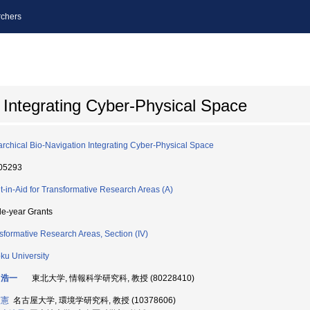
chers
n Integrating Cyber-Physical Space
archical Bio-Navigation Integrating Cyber-Physical Space
05293
t-in-Aid for Transformative Research Areas (A)
le-year Grants
sformative Research Areas, Section (IV)
ku University
 浩一
東北大学, 情報科学研究科, 教授 (80228410)
 憲
名古屋大学, 環境学研究科, 教授 (10378606)