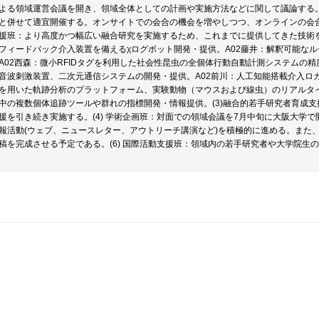
よる領域運営会議を開き、領域全体としての計画や実施方法などに関して議論する
と併せて適宜開催する。オンサイトでの会合の機会を増やしつつ、オンラインの会合も
援班：より高度かつ幅広い融合研究を実施するため、これまでに提供してきた技術を
フィードバック介入装置を備えるχログボット開発・提供。A02藤井：解釈可能な
A02西森：微小RFIDタグを利用した社会性昆虫の全個体行動自動計測システムの精
音波刺激装置、二次元通信システムの開発・提供。A02前川：人工知能搭載介入ロ
を用いた軌跡分析のプラットフォーム、実験動物（マウスおよび線虫）のリアルタイ
中の複数個体追跡ツールや群れの指標開発・情報提供。(3)融合的若手研究者育成
援を引き続き実施する。(4) 学術企画班：対面での領域会議を7月中旬に大阪大学で開
報活動(ウェブ、ニュースレター、アウトリーチ講演など)を積極的に進める。また
稿を完成させる予定である。(6) 国際活動支援班：領域内の若手研究者や大学院生