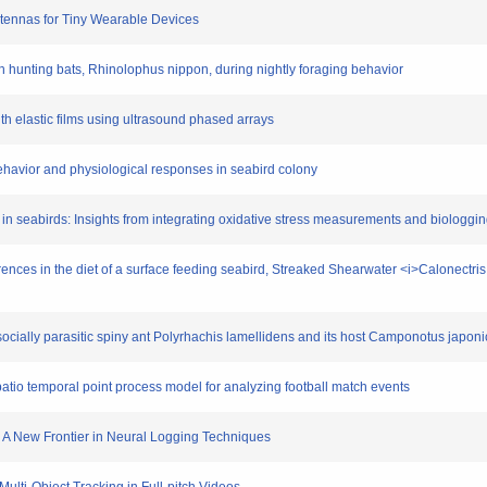
tennas for Tiny Wearable Devices
ch hunting bats, Rhinolophus nippon, during nightly foraging behavior
gth elastic films using ultrasound phased arrays
g behavior and physiological responses in seabird colony
us in seabirds: Insights from integrating oxidative stress measurements and biologgi
ferences in the diet of a surface feeding seabird, Streaked Shearwater <i>Calonectr
ocially parasitic spiny ant Polyrhachis lamellidens and its host Camponotus japon
atio temporal point process model for analyzing football match events
s: A New Frontier in Neural Logging Techniques