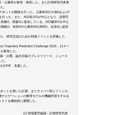
計画班・公募班が参加・発表した。また計画研究代表者
した。
ログボットの開発を行った。公募班A01小池GおよびI
を行った。また、A02前川Gが中心となり、説明可
1髙橋G、西森Gに提供している。A02藤井Gを中心
飛龍G、依田Gや公募班A01津田G、志垣Gに提供
。また、研究交流のための対面イベントを実施した
y Prediction Challenge 2025、11チー
名が参加した。
構築・公開、論文出版のプレスリリース、ニュース
した。
遣を計6件、支援した。
グボットを用いた計測、またサイバー班とフィジカ
層ナビゲーションの数理モデルや機械学習モデルを
ェクトを継続的に展開した。
議：計画研究代表