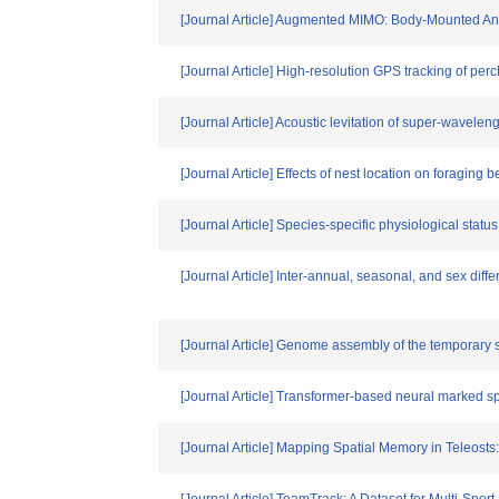
[Journal Article] Augmented MIMO: Body-Mounted An
[Journal Article] High-resolution GPS tracking of per
[Journal Article] Acoustic levitation of super-wavelen
[Journal Article] Effects of nest location on foragin
[Journal Article] Species-specific physiological stat
[Journal Article] Inter-annual, seasonal, and sex dif
[Journal Article] Genome assembly of the temporary s
[Journal Article] Transformer-based neural marked sp
[Journal Article] Mapping Spatial Memory in Teleost