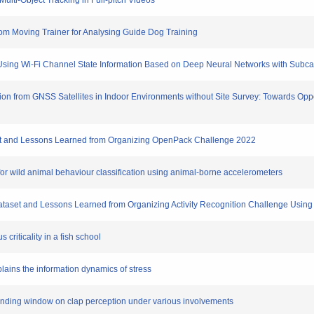
 Multi-Object Tracking in Full-pitch Videos
from Moving Trainer for Analysing Guide Dog Training
al Using Wi-Fi Channel State Information Based on Deep Neural Networks with Subcar
mation from GNSS Satellites in Indoor Environments without Site Survey: Towards Op
aset and Lessons Learned from Organizing OpenPack Challenge 2022
 for wild animal behaviour classification using animal‐borne accelerometers
 Dataset and Lessons Learned from Organizing Activity Recognition Challenge Using
 criticality in a fish school
plains the information dynamics of stress
l binding window on clap perception under various involvements