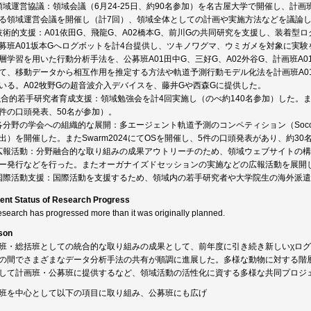
) 領域運営協議：領域会議（6月24-25日、約90名参加）を名古屋大学で開催し、
る領域運営会議を開催し（計7回）、領域全体としての計画や実施方法などを議論
) 技術的支援：A01依田G、飛龍G、A02橋本G、前川Gの共同研究を支援し、装着型
募班A01坂本Gへログボットを計4台提供し、ツキノワグマ、ウミガメを対象に実験
層学習を用いた行動分析手法を、公募班A01田中G、三好G、A02外谷G、計画班A0
て、移動データから相互作用を推定する方法や軌道予測行動モデル化法を計画班A01
いる。A02牧野Gの超音波介入デバイスを、藤井Gや西森Gに提供した。
)融合的若手研究者育成支援：領域勉強会を計4回実施し（のべ約140名参加）した
件の口頭発表、50名が参加）。
 各分野の学会への組織的な展開：多エージェント軌道予測のコンペティション（Soccer Trajector
出）を開催した。またSwarm2024にてOSを開催し、5件の口頭発表があり、約30
) 広報活動：分野融合的な取り組みの成果アウトリーチのため、領域ウェブサイトの
ー発行などを行った。またオーガナイズドセッションの実施などの広報活動を展開
) 国際活動支援：国際活動を支援するため、領域内の若手研究者や大学院生の海外派
ent Status of Research Progress
esearch has progressed more than it was originally planned.
son
班・総括班としての統合的な取り組みの成果として、前年度に引き続き新しいχロ
の間でさまざまなデータ分析手法の共有が順調に進展した。多様な動物に対する階
して計画班・公募班に提供するなど、領域活動の活性化に資する多様な共同プロジ
班を中心として以下の項目に取り組み、公募班にも広げ
る。 (1) 領域運営協