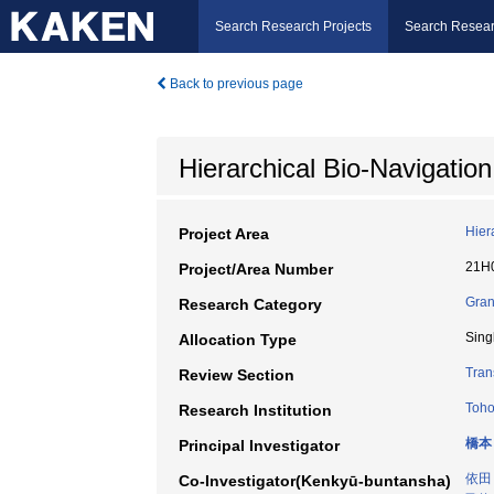
Search Research Projects
Search Resear
Back to previous page
Hierarchical Bio-Navigatio
Hier
Project Area
21H
Project/Area Number
Gran
Research Category
Sing
Allocation Type
Tran
Review Section
Toho
Research Institution
橋本
Principal Investigator
依田
Co-Investigator(Kenkyū-buntansha)