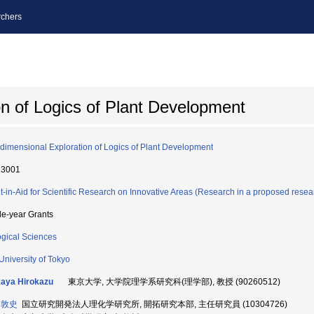
chers
on of Logics of Plant Development
idimensional Exploration of Logics of Plant Development
13001
t-in-Aid for Scientific Research on Innovative Areas (Research in a proposed resea
le-year Grants
ogical Sciences
University of Tokyo
aya Hirokazu
東京大学, 大学院理学系研究科(理学部), 教授 (90260512)
 敦史
国立研究開発法人理化学研究所, 開拓研究本部, 主任研究員 (10304726)