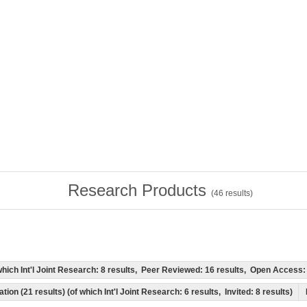
Research Products
(
46
results)
f which Int'l Joint Research: 8 results, Peer Reviewed: 16 results, Open Acces
tion (21 results) (of which Int'l Joint Research: 6 results, Invited: 8 results)