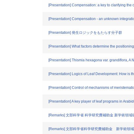
[Presentation] Compensation: a key to clarifying the o
[Presentation] Compensation - an unknown integratio
[Presentation] 発生ロジックをもたらす分子群
[Presentation] What factors determine the positionin
[Presentation] Thismia hexagona var. grandif
[Presentation] Logics of Leaf Development: How is t
[Presentation] Control of mechanisms of meristematic
[Presentation] A key player of leaf programs in Ar
[Remarks] 文部科学省 科学研究費補助金 新学術
[Remarks] 文部科学省科学研究費補助金 新学