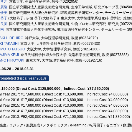
 孝之
京都大学, 生命科学研究科, 教授 (40202056)
 展隆
国立研究開発法人産業技術総合研究所, 生命工学領域, 研究グループ長 (804506
 優美
国立研究開発法人理化学研究所, 環境資源科学研究センター, チームリーダー (904
 恭子
(大橋恭子 / 伊藤 恭子(大橋恭子)) 東京大学, 大学院理学系研究科(理学部), 准教授 (
 良美
国立研究開発法人産業技術総合研究所, 生物プロセス研究部門, 研究員 (007229
 南
国立研究開発法人理化学研究所, 環境資源科学研究センター, チームリーダー (8019
AKI HIDEHIRO
神戸大学, 大学院理学研究科, 教授 (80324979)
KI TAKASHI
東京大学, 大学院生命科学研究科, 教授 (00273433)
IMOTO TATSUO
大阪大学, 大学院理学研究科, 教授 (70214260)
JIMA KEIJI
奈良先端科学技術大学院大学, 先端科学技術研究科, 教授 (80273853)
ANO HIROYUKI
東京大学, 大学院理学系研究科, 教授 (00192716)
-06-28 – 2018-03-31
ompleted (Fiscal Year 2018)
,150,000 (Direct Cost: ¥125,500,000、Indirect Cost: ¥37,650,000)
al Year 2017: ¥17,680,000 (Direct Cost: ¥13,600,000、Indirect Cost: ¥4,080,000)
al Year 2016: ¥17,680,000 (Direct Cost: ¥13,600,000、Indirect Cost: ¥4,080,000)
al Year 2015: ¥17,680,000 (Direct Cost: ¥13,600,000、Indirect Cost: ¥4,080,000)
al Year 2014: ¥17,680,000 (Direct Cost: ¥13,600,000、Indirect Cost: ¥4,080,000)
al Year 2013: ¥92,430,000 (Direct Cost: ¥71,100,000、Indirect Cost: ¥21,330,000)
生 / ロジック / 形態形成 / メタボロミクス / e-learning / 転写因子 / ゼニゴケ /