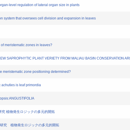
rgan-level regulation of lateral organ size in plants
n system that oversees cell division and expansion in leaves
g of meristematic zones in leaves?
lora, A NEW SAPROPHYTIC PLANT VERIETY FROM MALIAU BASIN CONSERVATION A
he meristematic zone positioning determined?
 achuties is leaf primordia
abidopsis:ANGUSTIFOLIA
領域研究 植物発生ロジックの多元的開拓
術領域研究 植物発生ロジックの多元的開拓