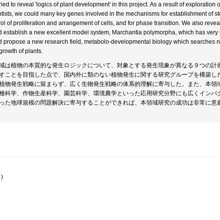
ied to reveal 'logics of plant development' in this project. As a result of exploratio
ntists, we could many key genes involved in the mechanisms for establishment of stem c
rol of proliferation and arrangement of cells, and for phase transition. We also reve
d establish a new excellent model system, Marchantia polymorpha, which has ver
d propose a new research field, metabolo-developmental biology which searches n
growth of plants.
域は植物の本質的な発生ロジックについて、対象とする発生現象が異なる９つの計
すことを目指した点で、国内外に類のない植物発生に関する研究グループを構築し
植物発生戦略に留まらず、広く生物発生戦略の体系的理解に寄与した。また、本領
種科学、作物生産科学、園芸科学、環境農学といった応用研究分野にも広くインパ
った地球規模の問題解決に寄与することができれば、本領域研究の成功は非常に意
)