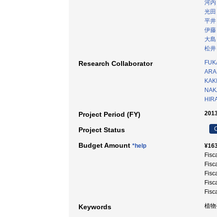
河内
光田
平井
伊藤
大島
松井
FUK
Research Collaborator
ARA
KAK
NAKA
HIR
2013
Project Period (FY)
C
Project Status
Budget Amount
*help
¥163
Fisc
Fisc
Fisc
Fisc
Fisc
植物発
Keywords