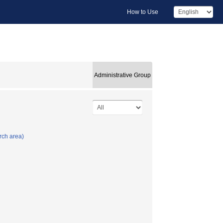
How to Use
Administrative Group
rch area)