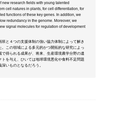
n of new research fields with young talented
ell natures in plants, for cell differentiation, for
aled functions of these key genes. In addition, we
y low redundancy in the genome. Moreover, we
ew signal molecules for regulation of development
画班と４つの支援体制の強い協力体制によって解き
た。この領域による多元的かつ開拓的な研究によっ
域で得られる成果が、将来、生産環境農学分野の遺
クトを与え、ひいては地球環境悪化や食料不足問題
義深いものとなるだろう。