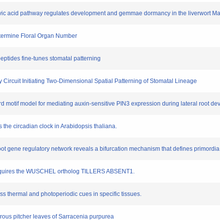
yruvic acid pathway regulates development and gemmae dormancy in the liverwort M
Determine Floral Organ Number
peptides fine-tunes stomatal patterning
y Circuit Initiating Two-Dimensional Spatial Patterning of Stomatal Lineage
ward motif model for mediating auxin-sensitive PIN3 expression during lateral root d
es the circadian clock in Arabidopsis thaliana.
l root gene regulatory network reveals a bifurcation mechanism that defines primordia
ce requires the WUSCHEL ortholog TILLERS ABSENT1.
ess thermal and photoperiodic cues in specific tissues.
vorous pitcher leaves of Sarracenia purpurea