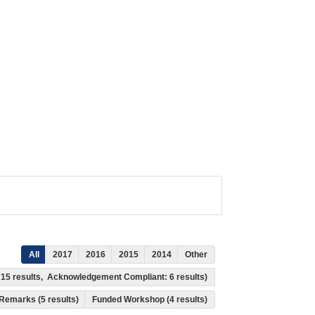
All
2017
2016
2015
2014
Other
s: 15 results, Acknowledgement Compliant: 6 results)
Remarks (5 results)
Funded Workshop (4 results)