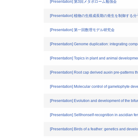
[Presentation] 第3回メタボローム勉強会
[Presentation] 植物の生殖成長期の発生を制御する
[Presentation] 第一回数理モデル研究会
[Presentation] Genome duplication: integrating comp
[Presentation] Topics in plant and animal developme
[Presentation] Root cap derived auxin pre-patterns th
[Presentation] Molecular control of gametophyte deve
[Presentation] Evolution and development of the bifu
[Presentation] Self/nonself-recognition in ascidian fert
[Presentation] Birds of a feather: genetics and devel