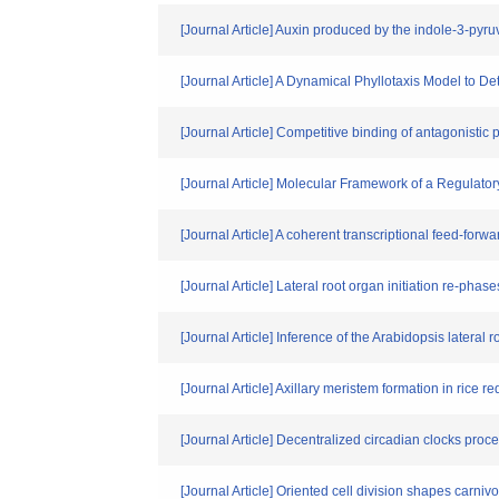
[Journal Article] Auxin produced by the indole-3-p
[Journal Article] A Dynamical Phyllotaxis Model to 
[Journal Article] Competitive binding of antagonistic 
[Journal Article] Molecular Framework of a Regulator
[Journal Article] A coherent transcriptional feed-for
[Journal Article] Lateral root organ initiation re-phas
[Journal Article] Inference of the Arabidopsis latera
[Journal Article] Axillary meristem formation in ri
[Journal Article] Decentralized circadian clocks proc
[Journal Article] Oriented cell division shapes carni