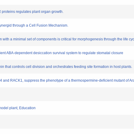
R proteins regulates plant organ growth.
t Synergid through a Cell Fusion Mechanism.
em with a minimal set of components is critical for morphogenesis through the life 
cient ABA-dependent desiccation survival system to regulate stomatal closure
in that controls cell division and orchestrates feeding site formation in host plants.
RPL4 and RACK1, suppress the phenotype of a thermospermine-deficient mutant of Ara
model plant, Education