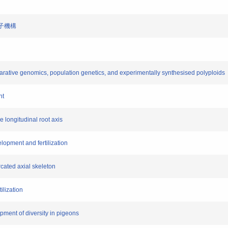
分子機構
arative genomics, population genetics, and experimentally synthesised polyploids
nt
e longitudinal root axis
lopment and fertilization
rcated axial skeleton
ilization
opment of diversity in pigeons