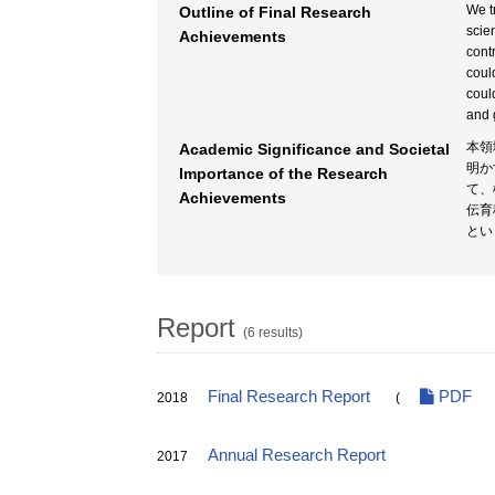
We tr
Outline of Final Research
scie
Achievements
cont
coul
coul
and 
本領
Academic Significance and Societal
明か
Importance of the Research
て、
Achievements
伝育
とい
Report
(6 results)
Final Research Report
PDF
2018
(
Annual Research Report
2017