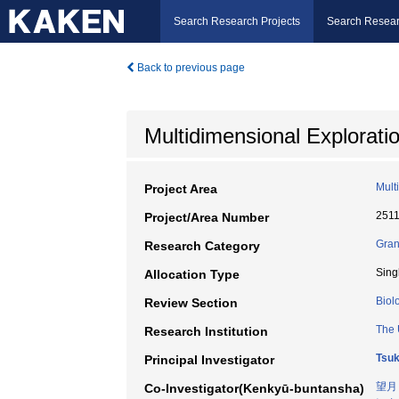
Search Research Projects
Search Resear
Back to previous page
Multidimensional Explorati
Mult
Project Area
251
Project/Area Number
Gran
Research Category
Sing
Allocation Type
Biol
Review Section
The 
Research Institution
Tsuk
Principal Investigator
望月
Co-Investigator(Kenkyū-buntansha)