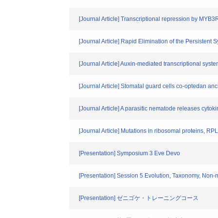
[Journal Article] Transcriptional repression by MYB3
[Journal Article] Rapid Elimination of the Persisten
[Journal Article] Auxin-mediated transcriptional syst
[Journal Article] Stomatal guard cells co-optedan an
[Journal Article] A parasitic nematode releases cytokin
[Journal Article] Mutations in ribosomal proteins, 
[Presentation] Symposium 3 Eve Devo
[Presentation] Session 5 Evolution, Taxonomy, Non-
[Presentation] ゼニゴケ・トレーニングコース