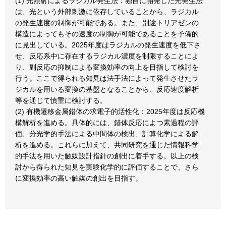
(1) 光照射によるラジカル発生法：独自に開発した光発生法
は、光という外部刺激に依存していることから、ラジカル
の発生速度の制御が可能である。また、別途トリアゼンの
構造によってもその速度の制御が可能であることを予備的
に見出している。2025年度はラジカルの発生速度を低下さ
せ、反応系中に存在するラジカル濃度を制限することによ
り、副反応の抑制による変換効率の向上を目指して検討を
行う。ここで得られる知見は法手法によって発生させたラ
ジカルを用いる変換の基盤となることから、反応速度解析
等を通じて慎重に検討する。
(2) 有機遷移金属錯体の求電子的活性化：2025年度は反応機
構解析を進める。具体的には、錯体反応によつ素過程の評
価、分光学的手法による中間体の検出、計算化学による解
析を進める。これらに加えて、共同研究を通じた情報科学
的手法を用いた触媒設計指針の創出に着手する。以上の検
討から得られた知見を実験化学的に評価することで、さら
に変換効率の高い触媒の創出を目指す。