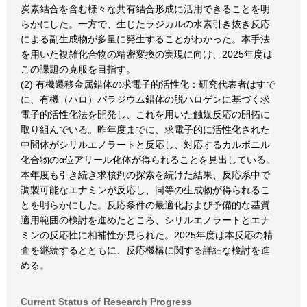
炭素結合を含む様々な共有結合形成に活用できることを明
らかにした。一方で、生じたラジカルの水素引き抜き反応
による副生成物が多量に発生することがわかった。本手法
を用いた複雑化合物の精密変換の実現に向け、2025年度は
この課題の克服を目指す。
(2) 有機遷移金属錯体の求電子的活性化：研究代表者はすで
に、有機（ハロ）パラジウム錯体の脱ハロゲンに基づく求
電子的活性化法を開発し、これを用いた触媒反応の開拓に
取り組んでいる。昨年度までに、求電子的に活性化された
中間体がシリルエノラートと反応し、対応するカルボニル
化合物のα位アリール化体が得られることを見出している。
本年度も引き続き求核剤の探索を続けた結果、反応系中で
調製可能なエナミンが反応し、同等の生成物が得られるこ
とを明らかにした。反応条件の最適化および予備的な基質
適用範囲の検討を進めたところ、シリルエノラートとエナ
ミンの反応性に相補性が見られた。2025年度は本反応の精
査を継続するとともに、反応機構に関する詳細な検討を進
める。
Current Status of Research Progress