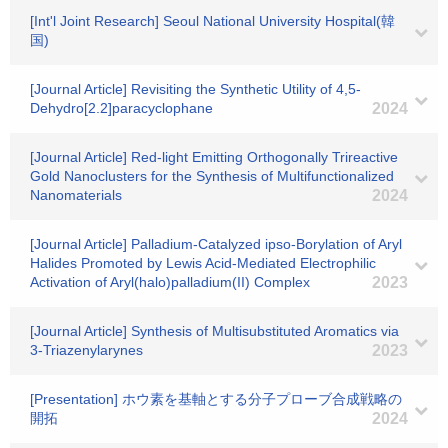
[Int'l Joint Research] Seoul National University Hospital(韓
国)
[Journal Article] Revisiting the Synthetic Utility of 4,5‐
Dehydro[2.2]paracyclophane
2024
[Journal Article] Red‐light Emitting Orthogonally Trireactive
Gold Nanoclusters for the Synthesis of Multifunctionalized
Nanomaterials
2024
[Journal Article] Palladium-Catalyzed ipso-Borylation of Aryl
Halides Promoted by Lewis Acid-Mediated Electrophilic
Activation of Aryl(halo)palladium(II) Complex
2023
[Journal Article] Synthesis of Multisubstituted Aromatics via
3-Triazenylarynes
2023
[Presentation] ホウ素を基軸とする分子プローブ合成戦略の
開拓
2024