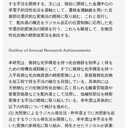
する手法を開発する。主には、独自に開発した金属中心の
求電子的活性化法を基軸として、遷移金属触媒を用いた近
接部位選択的な変換法の開発に取り組む。これと並行し
て、配向基の概念をラジカル反応の位置制御に応用した化
学選択的変換法の開発を行う。これらを駆使して、生物活
性化合物の精密改変法を創出する。
Outline of Annual Research Achievements
本研究は、複雑な化学構造を持つ化合物群を効率よく得る
ための有機合成戦略として、すでに複雑な化学構造を持つ
入手容易な化合物資源の精密変換により、新規複雑化合物
を短工程で得る手法の確立を目指している。具体的には、
天然物などの生物活性化合物に広く見られる酸素官能基や
窒素官能基などを配向基として活用し、低極性部位を精密
変換する手法の開発に取り組んでいる。本年度は具体的に
以下の内容について検討を進めた。
(1) 光照射によるラジカル発生法：昨年度までに光照射を起
点とするラジカル発生法を開発した。本年度は本手法を用
いた変換の多様化に取り組み、発生させたラジカルが炭素-