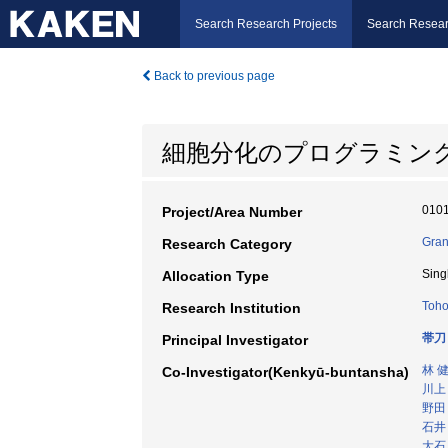
Search Research Projects
Search Resear
Back to previous page
細胞分化のプログラミン
010
Project/Area Number
Gran
Research Category
Sing
Allocation Type
Toho
Research Institution
帯刀
Principal Investigator
林 
Co-Investigator(Kenkyū-buntansha)
川上
野田
石井
大石