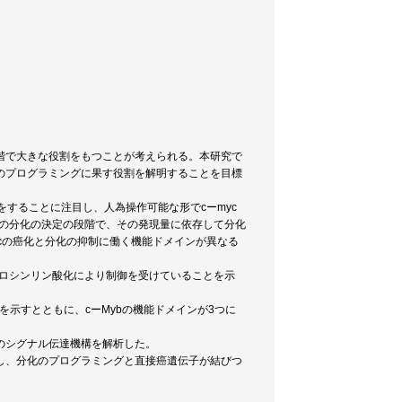
階で大きな役割をもつことが考えられる。本研究で
のプログラミングに果す役割を解明することを目標
をすることに注目し、人為操作可能な形でcーmyc
胞の分化の決定の段階で、その発現量に依存して分化
ycの癌化と分化の抑制に働く機能ドメインが異なる
がチロシンリン酸化により制御を受けていることを示
を示すとともに、cーMybの機能ドメインが3つに
きのシグナル伝達機構を解析した。
し、分化のプログラミングと直接癌遺伝子が結びつ