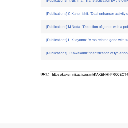
[Publications] Y.Nishina: "Trans-activation by the c
[Publications] C.Kanei-Ishii: "Dual enhancer activity
[Publications] M.Noda: "Detection of genes with a po
[Publications] H.Kitayama: "A ras-related gene with t
[Publications] T.Kawakami: "Identification of fyn-en
URL: