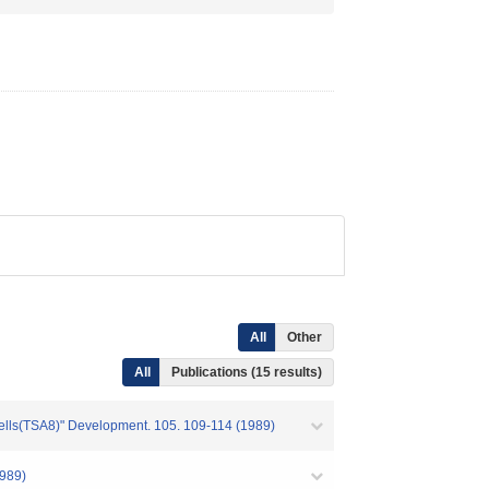
All
Other
All
Publications (15 results)
 cells(TSA8)" Development. 105. 109-114 (1989)
1989)