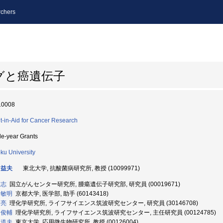
chers
グと癌遺伝子
10008
t-in-Aid for Cancer Research
le-year Grants
ku University
 益夫
東北大学, 抗酸菌病研究所, 教授 (10099971)
健志
国立がんセンター研究所, 腫瘍遺伝子研究部, 研究員 (00019671)
 敏明
京都大学, 医学部, 助手 (60143418)
 亮
理化学研究所, ライフサイエンス筑波研究センター, 研究員 (30146708)
 俊輔
理化学研究所, ライフサイエンス筑波研究センター, 主任研究員 (00124785)
 道夫
東京大学, 応用微生物研究所, 教授 (00126004)