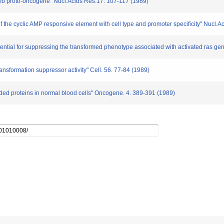
-myb proto-oncogene" Nucl.Acids Res.17. 107-117 (1989)
 of the cyclic AMP responsive element with cell type and promoter specificity" Nucl
tential for suppressing the transformed phenotype associated with activated ras g
ransformation suppressor activity" Cell. 56. 77-84 (1989)
coded proteins in normal blood cells" Oncogene. 4. 389-391 (1989)