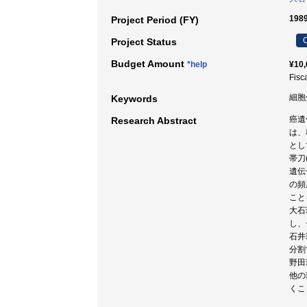
198
Project Period (FY)
C
Project Status
Budget Amount
*help
¥10,
Fisc
細胞分
Keywords
癌遺
Research Abstract
は、
とし
帯刀
遺伝
の頻
こと
大石
し、
石井
分割
野田
他の
くこ