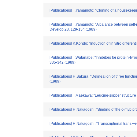
[Publications] T.Yamamoto: "Cloning of a housekeep
[Publications] T.Yamamoto: "A balance between self-r
Develop.28. 129-134 (1989)
[Publications] K.Kondo: "Induction of in vitro differe
[Publications] T.Watanabe: "Inhibitors for protein-t
335-342 (1989)
[Publications] H.Sakura: "Delinealion of three funct
(1989)
[Publications] T.Maekawa: "Leucine-ziipper structur
[Publications] H.Nakagoshi: "Binding of the c-myb pr
[Publications] H.Nakagoshi: "Transcriptional trans