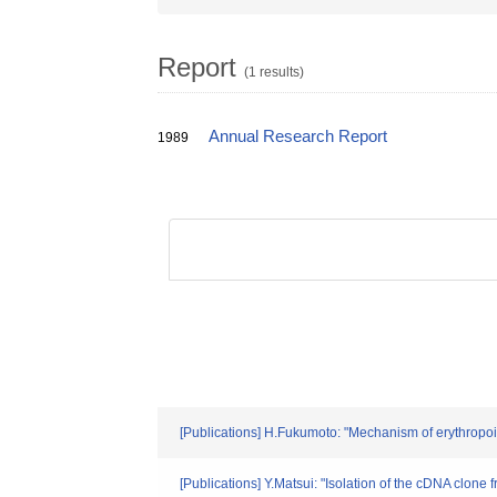
Report
(1 results)
Annual Research Report
1989
[Publications] H.Fukumoto: "Mechanism of erythropoi
[Publications] Y.Matsui: "Isolation of the cDNA clon