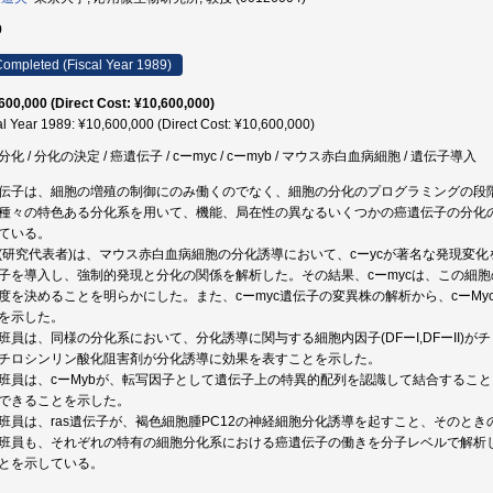
9
ompleted (Fiscal Year 1989)
600,000 (Direct Cost: ¥10,600,000)
al Year 1989: ¥10,600,000 (Direct Cost: ¥10,600,000)
化 / 分化の決定 / 癌遺伝子 / cーmyc / cーmyb / マウス赤白血病細胞 / 遺伝子導入
伝子は、細胞の増殖の制御にのみ働くのでなく、細胞の分化のプログラミングの段
種々の特色ある分化系を用いて、機能、局在性の異なるいくつかの癌遺伝子の分化
ている。
(研究代表者)は、マウス赤白血病細胞の分化誘導において、cーycが著名な発現変化
子を導入し、強制的発現と分化の関係を解析した。その結果、cーmycは、この細
度を決めることを明らかにした。また、cーmyc遺伝子の変異株の解析から、cーM
を示した。
班員は、同様の分化系において、分化誘導に関与する細胞内因子(DFーI,DFーII)
チロシンリン酸化阻害剤が分化誘導に効果を表すことを示した。
班員は、cーMybが、転写因子として遺伝子上の特異的配列を認識して結合すること
できることを示した。
班員は、ras遺伝子が、褐色細胞腫PC12の神経細胞分化誘導を起すこと、そのと
班員も、それぞれの特有の細胞分化系における癌遺伝子の働きを分子レベルで解析
とを示している。