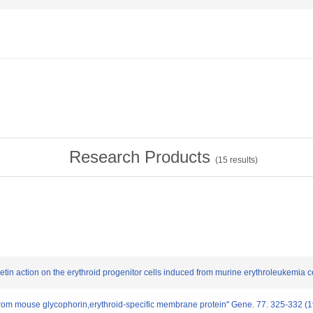
Research Products
(
15
results)
etin action on the erythroid progenitor cells induced from murine erythroleukemia
e from mouse glycophorin,erythroid-specific membrane protein" Gene. 77. 325-332 (