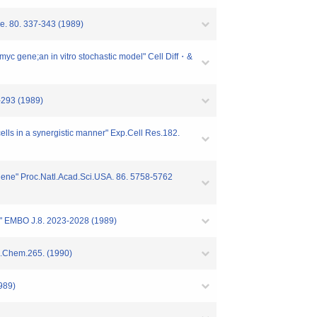
e. 80. 337-343 (1989)
myc gene;an in vitro stochastic model" Cell Diff・&
5-293 (1989)
cells in a synergistic manner" Exp.Cell Res.182.
cogene" Proc.Natl.Acad.Sci.USA. 86. 5758-5762
in" EMBO J.8. 2023-2028 (1989)
ol.Chem.265. (1990)
989)