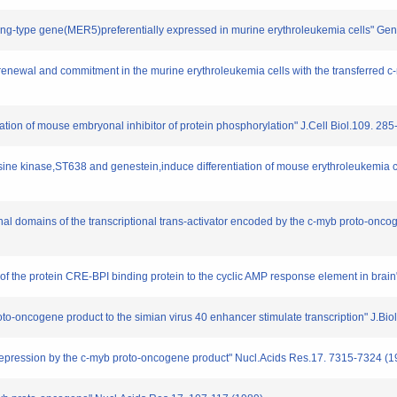
ing-type gene(MER5)preferentially expressed in murine erythroleukemia cells" Gen
enewal and commitment in the murine erythroleukemia cells with the transferred c-
ntiation of mouse embryonal inhibitor of protein phosphorylation" J.Cell Biol.109. 28
yrosine kinase,ST638 and genestein,induce differentiation of mouse erythroleukemia 
ional domains of the transcriptional trans-activator encoded by the c-myb proto-on
e of the protein CRE-BPI binding protein to the cyclic AMP response element in bra
oto-oncogene product to the simian virus 40 enhancer stimulate transcription" J.Bi
ーrepression by the c-myb proto-oncogene product" Nucl.Acids Res.17. 7315-7324 (1