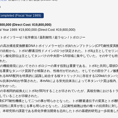
9
ompleted (Fiscal Year 1989)
800,000 (Direct Cost: ¥19,800,000)
al Year 1989: ¥19,800,000 (Direct Cost: ¥19,800,000)
Aトポイソラーゼ / 化学療法 / 薬剤耐性 / 超ラセン / トポロジー
Aの高次構造変換酵素DNAトポイソメラーゼ(トポ)Iのカンプトテシン(CPT)耐性
の比較から、トポIの酵素活性ドメインの1つが決定された。トポIIは主としてセリ
リン酸化部位は主としてタンパクの中央部〜1/5領域に集中していた。その中でも
れた。
Aの機能発現においてそのトポロジーの果す役割は重要である。トポIIと共同し環状
る重要なタンパク質因子が精製され、性格付が行われた。そしてその部分アミノ酸
れるMAR配列を特異的に認識し結合する核マトリックスに存在する120kdのタン
ル抗体(mAb)が作製された。本mAbによる蛍光抗体法によって本タンパク質は核
がわかった。
Aの非相同的組換えにトポIIが関与することが示されていたが、真核生物におけるトラ
していることが示唆された。
剤CPT耐性機構として二つの事が明らかとなった。トポI酵素遺伝子の変異とトポI酵
II活性に異常が生じる事も明らかとなった。上記耐性細胞は他の種々の抗癌剤に対してcollater
、本研究班の課題である癌化学療法開発を志向したトポの基礎的研究は一歩前進し