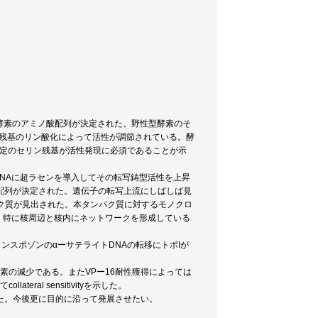
変異酵素のアミノ酸配列が決定された。野性型酵素のそ
ン残基のリン酸化によって活性が調節されている。酵
特定のセリン残基が活性発現に必須であることが示
DNAに超ラセンを導入してその転写鋳型活性を上昇
配列が決定された。遺伝子の転写上流にしばしば見
パク質が見出された。本タンパク質に対するモノクロ
内、特に核周辺と核内にネットワークを形成している
ンスポゾンのαーサテライトDNAの転移にトポIが
素の減少である。またVPー16耐性獲得によっては
al sensitivityを示した。
た。今後更に目的に沿って発展させたい。