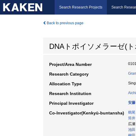
Search Research Projects
Search Resear
Back to previous page
DNAトポイソメラーゼ(
010
Project/Area Number
Gran
Research Category
Sing
Allocation Type
Aich
Research Institution
安藤
Principal Investigator
鶴尾
Co-Investigator(Kenkyū-buntansha)
筒井
広瀬
池田
柳田