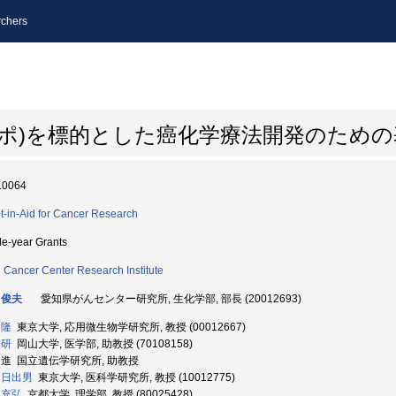
chers
トポ)を標的とした癌化学療法開発のため
10064
t-in-Aid for Cancer Research
le-year Grants
i Cancer Center Research Institute
 俊夫
愛知県がんセンター研究所, 生化学部, 部長 (20012693)
 隆
東京大学, 応用微生物学研究所, 教授 (00012667)
 研
岡山大学, 医学部, 助教授 (70108158)
 進 国立遺伝学研究所, 助教授
 日出男
東京大学, 医科学研究所, 教授 (10012775)
 充弘
京都大学, 理学部, 教授 (80025428)