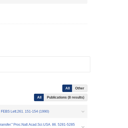
All
Other
All
Publications (8 results)
." FEBS Lett.261. 151-154 (1990)
transfer." Proc.Natl.Acad.Sci.USA. 86. 5281-5285