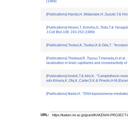
(1989)
[Publications] Handa,H.,Watanabe,H.,Suzuki,Y.& Hirose
[Publications] Hirano,T.,Konoha,G.,Toda,T.& Yanagida
J.Cell Biol.108. 243-253 (1989)
[Publications] Tsutsui,K.,Tsutsui,K.& Oda,T.: "Incorp
[Publications] Thiebaut,R.,Tsuruo,T.Hamada,H.et al.: 
lacalization in brain capillaries and crossreactivity
[Publications] Andoh,T.& Ishii,K.: "Camptothecin-re
eds.Kimura,K.,Ota,K.,Carter,S.K.& Pinedo,H.M.(Exce
[Publications] Ikeda,H.: "DNA topoisomerse-mediate
URL: