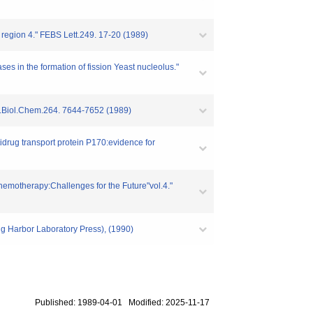
y region 4." FEBS Lett.249. 17-20 (1989)
es in the formation of fission Yeast nucleolus."
" J.Biol.Chem.264. 7644-7652 (1989)
tidrug transport protein P170:evidence for
hemotherapy:Challenges for the Future"vol.4."
g Harbor Laboratory Press), (1990)
Published: 1989-04-01 Modified: 2025-11-17