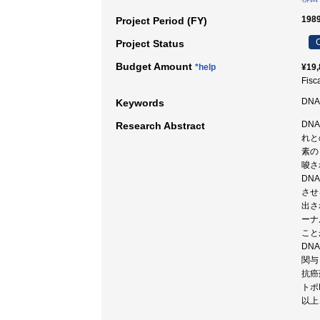
198
Project Period (FY)
C
Project Status
Budget Amount
*help
¥19,
Fisc
DN
Keywords
DN
Research Abstract
れと
素の
唆さ
DN
させ
出さ
ーナ
こと
DN
関与
抗癌
トポ
以上