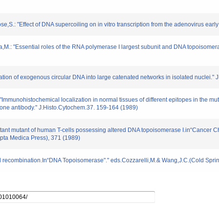
,S.: "Effect of DNA supercoiling on in vitro transcription from the adenovirus earl
,M.: "Essential roles of the RNA polymerase I largest subunit and DNA topoisomeras
oration of exogenous circular DNA into large catenated networks in isolated nuclei.
"Immunohistochemical localization in normal tissues of different epitopes in the mu
 of one antibody." J.Histo.Cytochem.37. 159-164 (1989)
sistant mutant of human T-cells possessing altered DNA topoisomerase I.in“Cancer C
rpta Medica Press), 371 (1989)
d recombination.In“DNA Topoisomerase"." eds.Cozzarelli,M.& Wang,J.C.(Cold Sprin