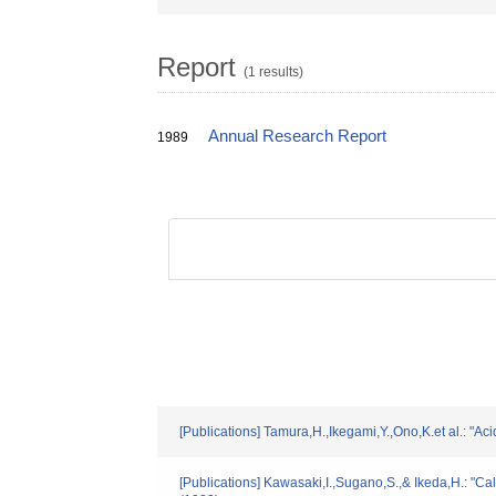
Report
(1 results)
Annual Research Report
1989
[Publications] Tamura,H.,Ikegami,Y.,Ono,K.et al.: "A
[Publications] Kawasaki,I.,Sugano,S.,& Ikeda,H.: "C