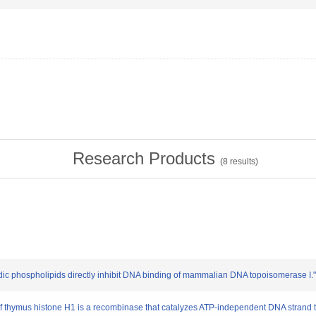
Research Products
(
8
results)
cidic phospholipids directly inhibit DNA binding of mammalian DNA topoisomerase I
alf thymus histone H1 is a recombinase that catalyzes ATP-independent DNA strand 