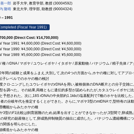
 善一郎
岩手大学, 教育学部, 教授 (30004592)
内 隆晴
東北大学, 理学部, 助教授 (90004324)
 – 1991
ompleted (Fiscal Year 1991)
700,000 (Direct Cost: ¥14,700,000)
al Year 1991: ¥4,600,000 (Direct Cost: ¥4,600,000)
al Year 1990: ¥4,500,000 (Direct Cost: ¥4,500,000)
al Year 1989: ¥5,600,000 (Direct Cost: ¥5,600,000)
/ 種 / rDNA / マボヤ / ユウレイボヤ / イタボヤ / 原索動物 / バナジウム / 精子先体 /
2年間の経験と成果をふまえ,大別して,次の4つの方面から,ホヤの種に対してアプロ
遺伝子レベルでのホヤの種の検討
度クロ-ニングしたユウレイボヤのrDNAを用い,被検個体のDNA断片との分子交雑
型を調べた。その結果,両種ともに遺伝的多型が認められたが,カタユウレイボヤに比
と予想された。次に,18S rDNAの中央部約1.1kbの塩基配列で7種のホヤを比較
両者の分岐年代を推定するくとができた。さらに,マボヤ3型のmtDNAで,型特有の泳
生理機能からみたホヤの種
ヤ3型のF1比較は飼育困難のため,結果を出すことができなかったが,3型間で,卵成
この研究の副産物として,卵成熟抑制物質の抽出に成功した。バナジウム濃縮機構につ
の関係を明らかにした。
微細構造からみたホヤの種