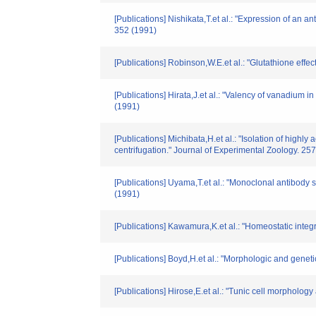
[Publications] Nishikata,T.et al.: "Expression of an an
352 (1991)
[Publications] Robinson,W.E.et al.: "Glutathione effe
[Publications] Hirata,J.et al.: "Valency of vanadium
(1991)
[Publications] Michibata,H.et al.: "Isolation of hig
centrifugation." Journal of Experimental Zoology. 25
[Publications] Uyama,T.et al.: "Monoclonal antibody 
(1991)
[Publications] Kawamura,K.et al.: "Homeostatic integr
[Publications] Boyd,H.et al.: "Morphologic and geneti
[Publications] Hirose,E.et al.: "Tunic cell morphology