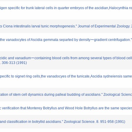
tigen specific for trunk lateral cells in quarter embryos of the ascidian,Halocynthia 
cts Ciona intestinalis larval tunic morphogenesis." Journal of Experimental Zoology.
 in the vanadocytes of Ascidia gemmata separted by densityーgradient centrifugation
hly acidic and vanadiumーcontaining blood cells from among several types of blood ce
7. 306-313 (1991)
specific to signet ring cells,the vanadocyes of the tunicate,Ascidia sydneiensis sa
ation of stem cell dynamics during palleal budding of ascidians." Zoological Scienc
c verification that Monterey Botryllus and Wood Hole Botryllus are the same species
 and classification in botryllid ascidians." Zoological Science. 8. 951-958 (1991)