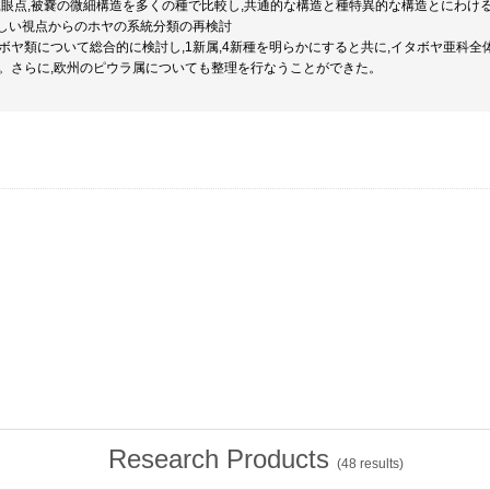
,眼点,被嚢の微細構造を多くの種で比較し,共通的な構造と種特異的な構造とにわけ
新しい視点からのホヤの系統分類の再検討
ボヤ類について総合的に検討し,1新属,4新種を明らかにすると共に,イタボヤ亜科
。さらに,欧州のピウラ属についても整理を行なうことができた。
Research Products
(
48
results)