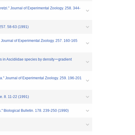
roretzi." Journal of Experimental Zoology. 258. 344-
 257. 58-63 (1991)
." Journal of Experimental Zoology. 257. 160-165
lls in Ascidiidae species by densityーgradient
mea." Journal of Experimental Zoology. 259. 196-201
e. 8. 11-22 (1991)
." Biological Bulletin. 178. 239-250 (1990)