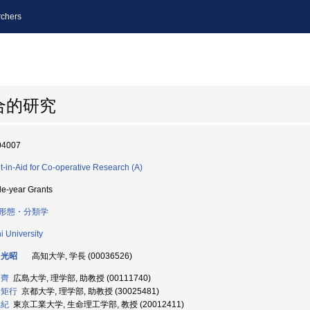
chers
合的研究
04007
t-in-Aid for Co-operative Research (A)
le-year Grants
形態・分類学
i University
 光昭
高知大学, 学長 (00036526)
 齊
広島大学, 理学部, 助教授 (00111740)
 矩行
京都大学, 理学部, 助教授 (30025481)
元紀
東京工業大学, 生命理工学部, 教授 (20012411)