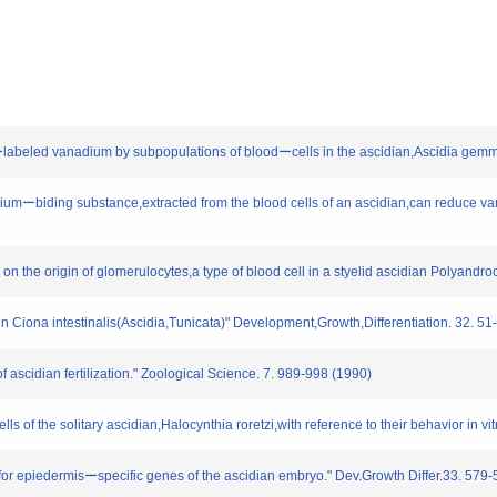
Vーlabeled vanadium by subpopulations of bloodーcells in the ascidian,Ascidia gemm
diumーbiding substance,extracted from the blood cells of an ascidian,can reduce vana
udy on the origin of glomerulocytes,a type of blood cell in a styelid ascidian Polyand
n Ciona intestinalis(Ascidia,Tunicata)" Development,Growth,Differentiation. 32. 51
 ascidian fertilization." Zoological Science. 7. 989-998 (1990)
ells of the solitary ascidian,Halocynthia roretzi,with reference to their behavior in vi
es for epiedermisーspecific genes of the ascidian embryo." Dev.Growth Differ.33. 579