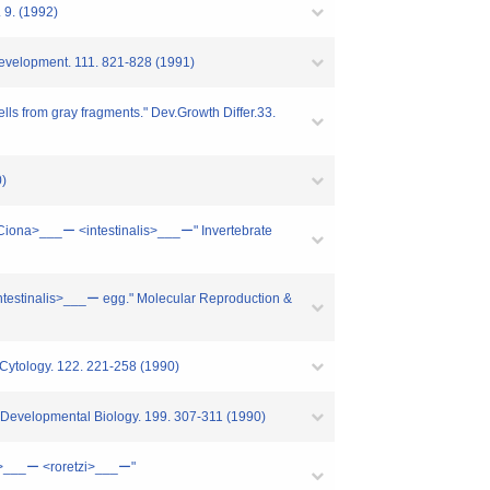
. 9. (1992)
 Development. 111. 821-828 (1991)
ells from gray fragments." Dev.Growth Differ.33.
0)
 <Ciona>___ー <intestinalis>___ー" Invertebrate
intestinalis>___ー egg." Molecular Reproduction &
f Cytology. 122. 221-258 (1990)
ch.Developmental Biology. 199. 307-311 (1990)
ia>___ー <roretzi>___ー"