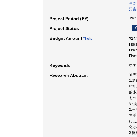
星野
沼宮
1989
Project Period (FY)
C
Project Status
Budget Amount
*help
¥14,
Fisc
Fisc
Fisc
ホヤ 
Keywords
過去
Research Abstract
1.
昨年
的多
もの
や,
2.
マボ
に,
化と
3.