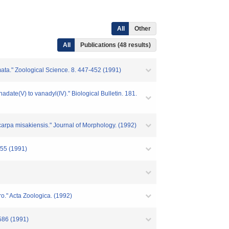
All
Other
All
Publications (48 results)
ata." Zoological Science. 8. 447-452 (1991)
date(V) to vanadyl(IV)." Biological Bulletin. 181.
rocarpa misakiensis." Journal of Morphology. (1992)
-55 (1991)
tro." Acta Zoologica. (1992)
-586 (1991)