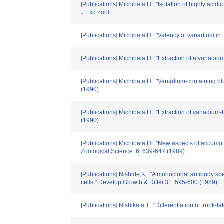
[Publications] Michibata,H.: "Isolation of highly acid
J.Exp.Zool.
[Publications] Michibata,H.: "Valency of vanadium in
[Publications] Michibata,H.: "Extraction of a vanadiu
[Publications] Michibata,H.: "Vanadium-containing b
(1990)
[Publications] Michibata,H.: "Extraction of vanadium
(1990)
[Publications] Michibata,H.: "New aspects of accumul
Zoological Science. 6. 639-647 (1989)
[Publications] Nishide,K.: "A monoclonal antibody spec
cells." Develop.Growth & Differ.31. 595-600 (1989)
[Publications] Nishikata,T.: "Differentiation of trun