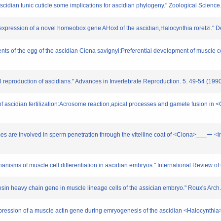
 ascidian tunic cuticle:some implications for ascidian phylogeny." Zoological Science
d expression of a novel homeobox gene AHoxl of the ascidian,Halocynthia roretzi."
ents of the egg of the ascidian Ciona savignyi:Preferential development of muscle c
 reproduction of ascidians." Advances in Invertebrate Reproduction. 5. 49-54 (199
of ascidian fertilization:Acrosome reaction,apical processes and gamete fusion in
es are involved in sperm penetration through the vitelline coat of <Ciona>___ー <
hanisms of muscle cell differentiation in ascidian embryos." International Review o
yosin heavy chain gene in muscle lineage cells of the assician embryo." Roux's Ar
expression of a muscle actin gene during emryogenesis of the ascidian <Halocynth