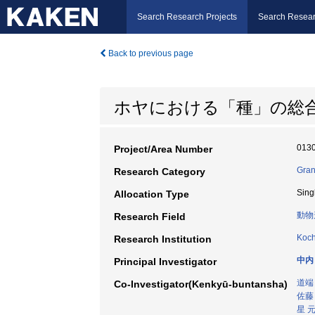
Search Research Projects
Search Resear
Back to previous page
ホヤにおける「種」の総
013
Project/Area Number
Gran
Research Category
Sing
Allocation Type
動物
Research Field
Koch
Research Institution
中内
Principal Investigator
道端
Co-Investigator(Kenkyū-buntansha)
佐藤
星 