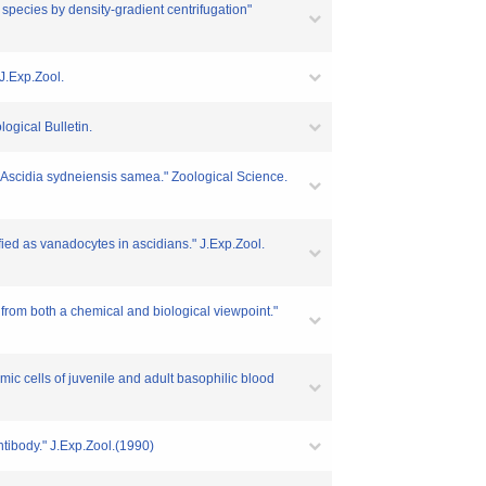
e species by density-gradient centrifugation"
J.Exp.Zool.
ogical Bulletin.
,Ascidia sydneiensis samea." Zoological Science.
fied as vanadocytes in ascidians." J.Exp.Zool.
from both a chemical and biological viewpoint."
omic cells of juvenile and adult basophilic blood
ntibody." J.Exp.Zool.(1990)