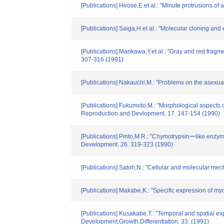
[Publications] Hirose,E.et al.: "Minute protrusions of
[Publications] Saiga,H.et al.: "Molecular cloning an
[Publications] Marikawa,Y.et al.: "Gray and red fragm
307-316 (1991)
[Publications] Nakauchi,M.: "Problems on the asexual
[Publications] Fukumoto,M.: "Morphological aspects 
Reproduction and Devlopment. 17. 147-154 (1990)
[Publications] Pinto,M.R.: "Chymotrypsinーlike enzym
Development. 26. 319-323 (1990)
[Publications] Satoh,N.: "Cellular and molecular mec
[Publications] Makabe,K.: "Specific expression of m
[Publications] Kusakabe,T.: "Temporal and spatial 
Development,Growth,Differentiation. 33. (1991)