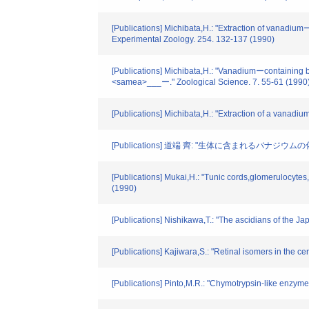
[Publications] Michibata,H.: "Extraction of vanadium
Experimental Zoology. 254. 132-137 (1990)
[Publications] Michibata,H.: "Vanadiumーcontaining
<samea>___ー." Zoological Science. 7. 55-61 (1990
[Publications] Michibata,H.: "Extraction of a vanadi
[Publications] 道端 齊: "生体に含まれるバナジウム
[Publications] Mukai,H.: "Tunic cords,glomerulocyt
(1990)
[Publications] Nishikawa,T.: "The ascidians of the J
[Publications] Kajiwara,S.: "Retinal isomers in the c
[Publications] Pinto,M.R.: "Chymotrypsin-like enzyme