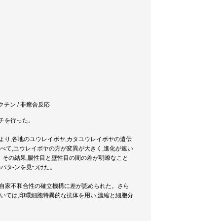
 アクチン / 非癒合反応
-チを行った。
により,各地のユウレイボヤ,カタユウレイボヤの遺伝
べて,ユウレイボヤの方が変異が大きく,進化が速い
した。その結果,腸性目と壁性目の間の差が明瞭なこと
動パタ-ンを見つけた。
熟,自家不和合性の確立機構に差が認められた。さら
いては,印環細胞特異的な抗体を用い,濃縮と細胞分