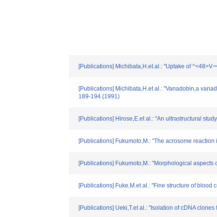
[Publications] Michibata,H.et.al.: "Uptake of ^<48>
[Publications] Michibata,H.et al.: "Vanadobin,a vana
189-194 (1991)
[Publications] Hirose,E.et al.: "An ultrastructural st
[Publications] Fukumoto,M.: "The acrosome reaction i
[Publications] Fukumoto,M.: "Morphological aspects of
[Publications] Fuke,M.et al.: "Fine structure of blood c
[Publications] Ueki,T.et al.: "Isolation of cDNA clon