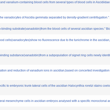
ic and vanalium-containing blood cells from several types of blood cells in Ascidiida
 the vanadocytes of Ascidia gemmata separated by density-gradient centrifugation." 
m-binding substrate(vanadobin)from the blood cells of several ascidian species." Biol
lood cells(vanadocytes)show no fluorescence due to the tunichrome in the ascidian
-binding substance(vanadobin)from a subpopulation of signet ring cells newly identi
ation and reduction of vanadium ions in ascidian,based on concerted investigation 
ific to embryonic trunk-lateral cells of the ascidian Halocynthia roretzi stains coel
k-lateral mesenchyme cells in ascidian embryos analysed with a specific monoclonal a