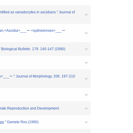
tified as vanadocytes in ascidians." Journal of
scidian,<Ascidia>___ー <sydneienses>___ー
 Biological Bulletin. 179. 140-147 (1990)
is>___ー." Journal of Morphology. 206. 197-210
rtebrate Reproduction and Development.
s egg." Gamete Res.(1990)