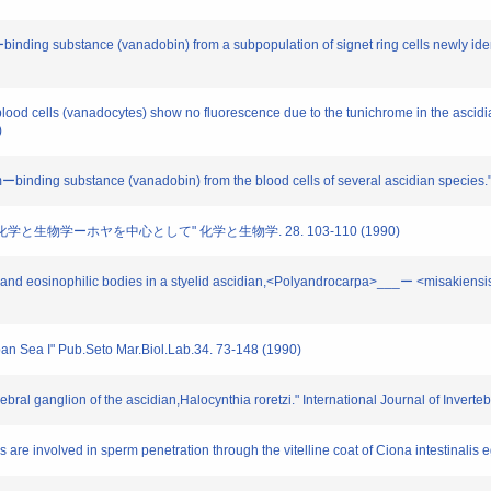
ーbinding substance (vanadobin) from a subpopulation of signet ring cells newly iden
 blood cells (vanadocytes) show no fluorescence due to the tunichrome in the a
)
umーbinding substance (vanadobin) from the blood cells of several ascidian species."
の化学と生物学ーホヤを中心として" 化学と生物学. 28. 103-110 (1990)
es,and eosinophilic bodies in a styelid ascidian,<Polyandrocarpa>___ー <misakiens
apan Sea I" Pub.Seto Mar.Biol.Lab.34. 73-148 (1990)
erebral ganglion of the ascidian,Halocynthia roretzi." International Journal of Inve
s are involved in sperm penetration through the vitelline coat of Ciona intestinali