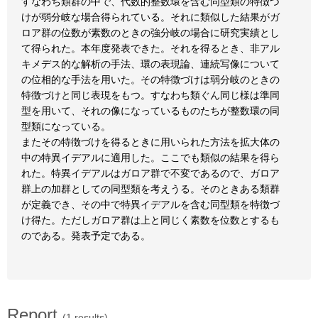
すなわち類群の中で、代数的整数環を含む同型類の特徴づ
けが弱分岐な場合得られている。それに類似した結果がガ
ロア群の位数が素数のときの強分岐の場合に研究実績とし
て得られた。本年度発表できた。それを得るとき、非アル
キメデス的な解析の手法、環の表現論、連続写像について
の位相的な手法を用いた。その特徴づけは弱分岐のときの
特徴づけと同じ表現をもつ。すなわち類ぐん同じ様は準同
型を用いて、それの像になっているものたちが整数環の同
型類になっている。
またその特徴づけを得るときに用いられた方法を拡大体の
中の特異イデアルに適用した。ここでも類似の結果を得ら
れた。特異イデアルはガロア群で不変であるので、ガロア
群上の加群としての同型類を考えうる。そのときある類群
が定義でき、その中で特異イデアルを含む同型類を特徴づ
け得た。ただしガロア群は上と同じく素数を位数とするも
のである。発表予定である。
Report
(1 results)