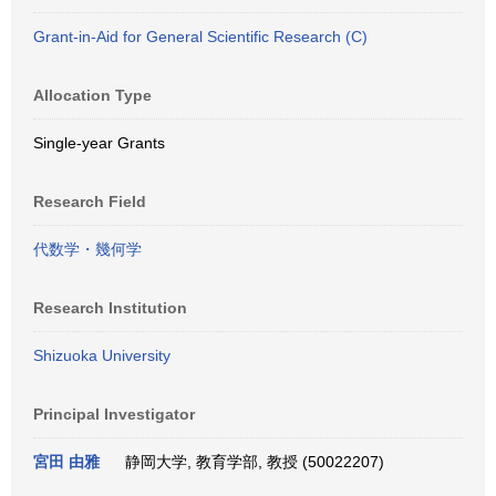
Grant-in-Aid for General Scientific Research (C)
Allocation Type
Single-year Grants
Research Field
代数学・幾何学
Research Institution
Shizuoka University
Principal Investigator
宮田 由雅
静岡大学, 教育学部, 教授 (50022207)