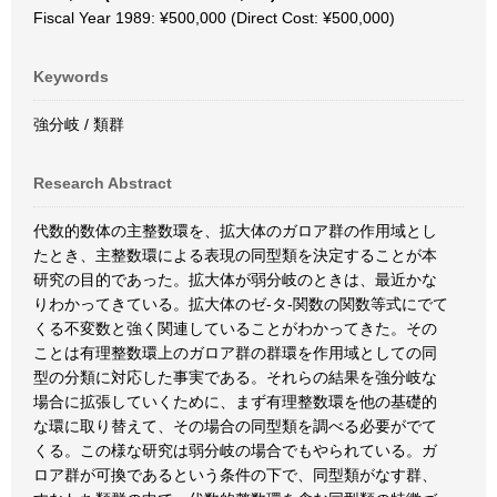
Fiscal Year 1989: ¥500,000 (Direct Cost: ¥500,000)
Keywords
強分岐 / 類群
Research Abstract
代数的数体の主整数環を、拡大体のガロア群の作用域とし
たとき、主整数環による表現の同型類を決定することが本
研究の目的であった。拡大体が弱分岐のときは、最近かな
りわかってきている。拡大体のゼ-タ-関数の関数等式にでて
くる不変数と強く関連していることがわかってきた。その
ことは有理整数環上のガロア群の群環を作用域としての同
型の分類に対応した事実である。それらの結果を強分岐な
場合に拡張していくために、まず有理整数環を他の基礎的
な環に取り替えて、その場合の同型類を調べる必要がでて
くる。この様な研究は弱分岐の場合でもやられている。ガ
ロア群が可換であるという条件の下で、同型類がなす群、