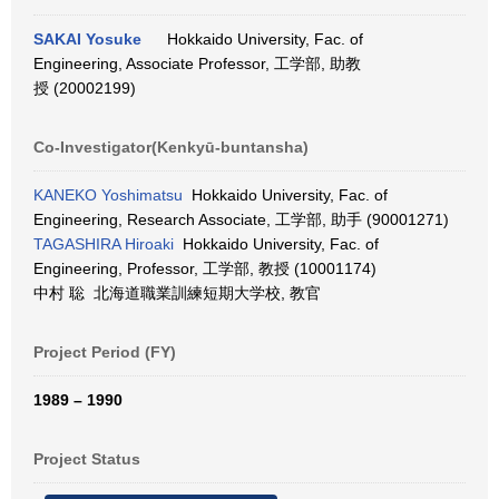
SAKAI Yosuke
Hokkaido University, Fac. of
Engineering, Associate Professor, 工学部, 助教
授 (20002199)
Co-Investigator(Kenkyū-buntansha)
KANEKO Yoshimatsu
Hokkaido University, Fac. of
Engineering, Research Associate, 工学部, 助手 (90001271)
TAGASHIRA Hiroaki
Hokkaido University, Fac. of
Engineering, Professor, 工学部, 教授 (10001174)
中村 聡 北海道職業訓練短期大学校, 教官
Project Period (FY)
1989 – 1990
Project Status