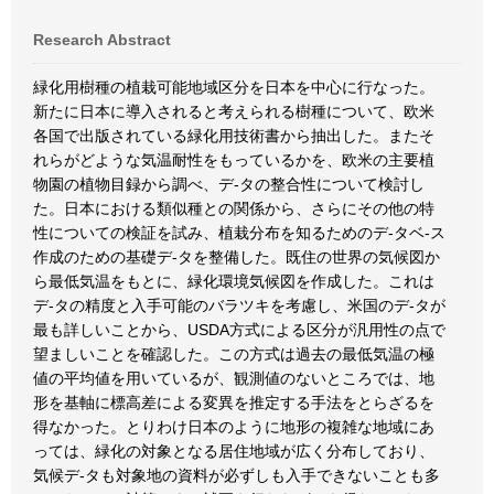
Research Abstract
緑化用樹種の植栽可能地域区分を日本を中心に行なった。
新たに日本に導入されると考えられる樹種について、欧米
各国で出版されている緑化用技術書から抽出した。またそ
れらがどような気温耐性をもっているかを、欧米の主要植
物園の植物目録から調べ、デ-タの整合性について検討し
た。日本における類似種との関係から、さらにその他の特
性についての検証を試み、植栽分布を知るためのデ-タベ-ス
作成のための基礎デ-タを整備した。既住の世界の気候図か
ら最低気温をもとに、緑化環境気候図を作成した。これは
デ-タの精度と入手可能のバラツキを考慮し、米国のデ-タが
最も詳しいことから、USDA方式による区分が汎用性の点で
望ましいことを確認した。この方式は過去の最低気温の極
値の平均値を用いているが、観測値のないところでは、地
形を基軸に標高差による変異を推定する手法をとらざるを
得なかった。とりわけ日本のように地形の複雑な地域にあ
っては、緑化の対象となる居住地域が広く分布しており、
気候デ-タも対象地の資料が必ずしも入手できないことも多