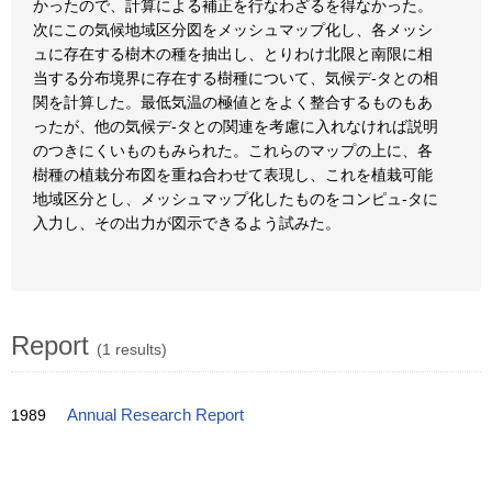
かったので、計算による補正を行なわざるを得なかった。
次にこの気候地域区分図をメッシュマップ化し、各メッシ
ュに存在する樹木の種を抽出し、とりわけ北限と南限に相
当する分布境界に存在する樹種について、気候デ-タとの相
関を計算した。最低気温の極値とをよく整合するものもあ
ったが、他の気候デ-タとの関連を考慮に入れなければ説明
のつきにくいものもみられた。これらのマップの上に、各
樹種の植栽分布図を重ね合わせて表現し、これを植栽可能
地域区分とし、メッシュマップ化したものをコンピュ-タに
入力し、その出力が図示できるよう試みた。
Report
(1 results)
1989
Annual Research Report