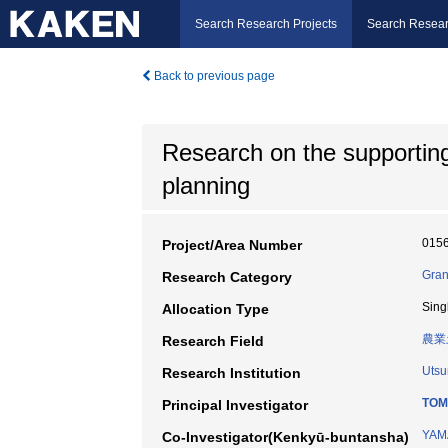
Search Research Projects
Search Resear
Back to previous page
Research on the supporting
planning
015
Project/Area Number
Gran
Research Category
Sing
Allocation Type
農業
Research Field
Utsu
Research Institution
TOM
Principal Investigator
YAMA
Co-Investigator(Kenkyū-buntansha)