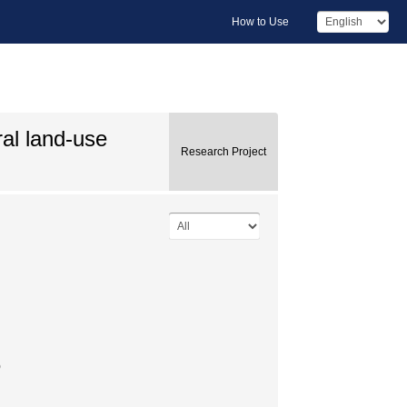
How to Use
al land-use
Research Project
)