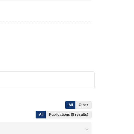
All
Other
All
Publications (8 results)