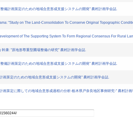
永司: "集落整備計画策定のための地域合意形成支援システムの開発" 農村計画学会誌.
kayama: "Study on The Land-Consolidation To Conserve Original Topographic Conditio
"Development of The Supporting System To Form Regional Consensus For Rural Land
司・中山 幹康: "原地形尊重型圃場整備の研究" 農村計画学会誌.
永司: "集落整備計画策定のための地域合意形成支援システムの開発" 農村計画学会誌.
 "集落整備計画算定のための地域合意形成支援システムの開発" 農村計画学会誌.
: "集落整備計画算定に際しての地域合意形成過程の分析-栃木県戸奈良地区事例研究-" 農村計画