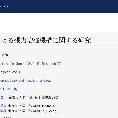
chers
による張力増強機構に関する研究
70076
t-in-Aid for General Scientific Research (C)
le-year Grants
ophysiology and muscle physiology
yo University
晴夫
帝京大学, 医学部, 教授 (20082076)
 季直
帝京大学, 医学部, 講師 (10082174)
 孝和
帝京大学, 医学部, 講師 (00112756)