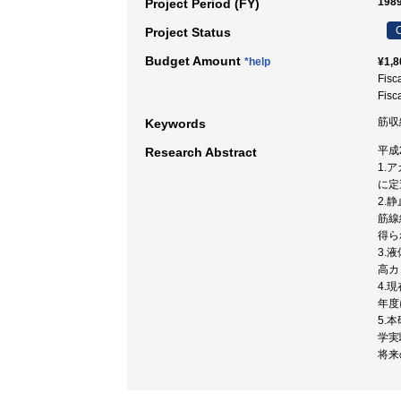
1989
Project Period (FY)
C
Project Status
Budget Amount
*help
¥1,8
Fisc
Fisc
筋収
Keywords
平成
Research Abstract
1.
に定
2.
筋線
得ら
3.
高カ
4.
年度
5.
学実
将来