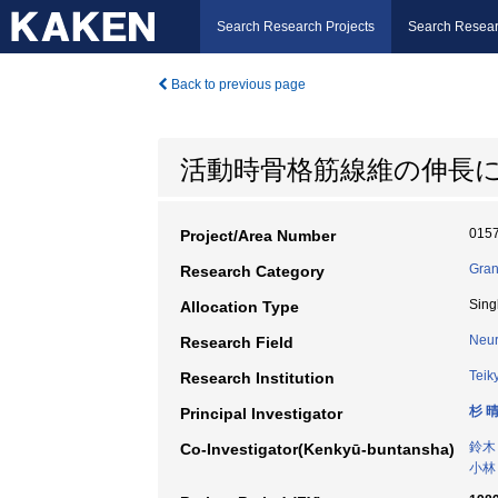
Search Research Projects
Search Resear
Back to previous page
活動時骨格筋線維の伸長
015
Project/Area Number
Gran
Research Category
Sing
Allocation Type
Neur
Research Field
Teik
Research Institution
杉 
Principal Investigator
鈴木
Co-Investigator(Kenkyū-buntansha)
小林