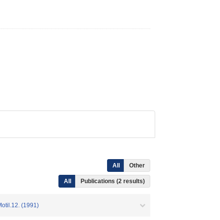
All
Other
All
Publications (2 results)
Motil.12. (1991)