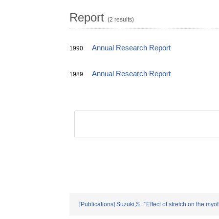
Report
(2 results)
Annual Research Report
1990
Annual Research Report
1989
[Publications] Suzuki,S.: "Effect of stretch on the my