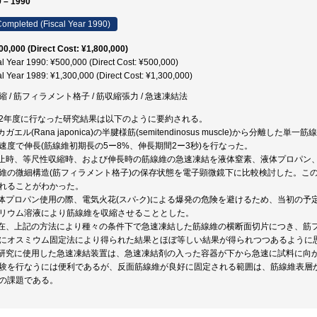
 – 1990
ompleted (Fiscal Year 1990)
00,000 (Direct Cost: ¥1,800,000)
al Year 1990: ¥500,000 (Direct Cost: ¥500,000)
al Year 1989: ¥1,300,000 (Direct Cost: ¥1,300,000)
縮 / 筋フィラメント格子 / 筋収縮張力 / 急速凍結法
2年度に行なった研究結果は以下のように要約される。
アカガエル(Rana japonica)の半腱様筋(semitendinosus muscle)から分
速度で伸長(筋線維初期長の5ー8%、伸長期間2ー3秒)を行なった。
静止時、等尺性収縮時、および伸長時の筋線維の急速凍結を液体窒素、液体プロパン
維の微細構造(筋フィラメント格子)の保存状態を電子顕微鏡下に比較検討した。こ
れることがわかった。
液体プロパン使用の際、電気火花(スパ-ク)による爆発の危険を避けるため、当初の予
リウム溶液により筋線維を収縮させることとした。
現在、上記の方法により種々の条件下で急速凍結した筋線維の横断面切片につき、筋
にオスミウム固定法により得られた結果とほぼ等しい結果が得られつつあるように
本研究に使用した急速凍結装置は、急速凍結剤の入った容器が下から急速に試料に向
験を行なうには便利であるが、反面筋線維が良好に固定される範囲は、筋線維表層
の課題である。