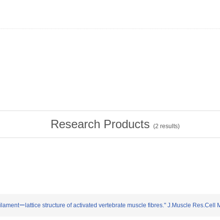
Research Products
(
2
results)
ofilamentーlattice structure of activated vertebrate muscle fibres." J.Muscle Res.Cell 