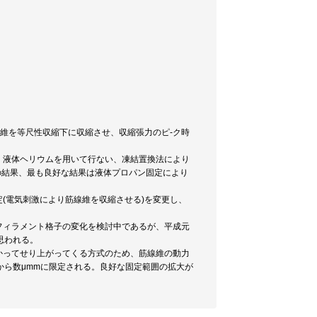
離した単一筋線維を等尺性収縮下に収縮させ、収縮張力のピ-ク時
、液体ヘリウムを用いて行ない、凍結置換法により
の結果、最も良好な結果は液体プロパン固定により
定(電気刺激により筋線維を収縮させる)を変更し、
フィラメント格子の変化を検討中であるが、平成元
思われる。
かってせり上がってくる方式のため、筋線維の動力
から数μmmに限定される。良好な固定範囲の拡大が