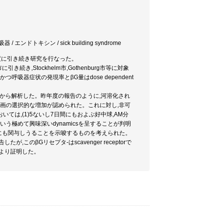
 エンドトキシン / sick building syndrome
年度に引き続き研究を行なった。
に引き続き,Stockhelm市,Gothenburg市等に対象
く,かつ呼吸器症状の発現率とβG量はdose dependent
o実験から解析した。昨年度の報告のように,河溶化され
M)分画の選択的な増加が認められた。これに対し,非可
いては,(1)5ないし7日間にもおよぶ好中球,AM分
いう極めて興味深いdynamicsを呈することが判明
現にも関与しうることを示唆するものを考えられた。
のβGリセプタ-はscavenger receptorで
により証明した。