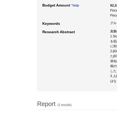
Budget Amount
*help
¥2,1
Fisc
Fisc
グルカ
Keywords
真菌
Research Abstract
1.S
を拡
に対
2.
たβ
溶化
画の
した
3.
はな
Report
(2 results)