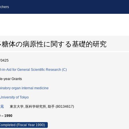
chers
多糖体の病原性に関する基礎的研究
70425
t-in-Aid for General Scientific Research (C)
le-year Grants
iratory organ internal medicine
University of Tokyo
 元
東京大学, 医科学研究所, 助手 (80134617)
 – 1990
ompleted (Fiscal Year 1990)