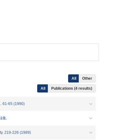
All
Other
All
Publications (4 results)
65 (1990)
録集.
ity. 219-226 (1989)