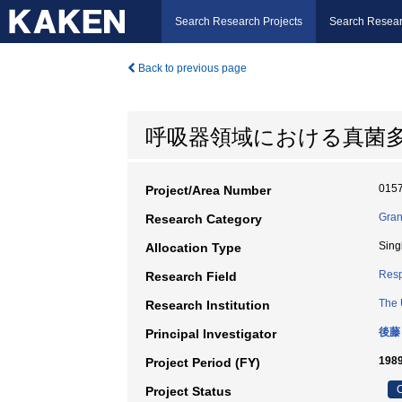
Search Research Projects
Search Resear
Back to previous page
呼吸器領域における真菌
015
Project/Area Number
Gran
Research Category
Sing
Allocation Type
Resp
Research Field
The 
Research Institution
後藤
Principal Investigator
1989
Project Period (FY)
C
Project Status