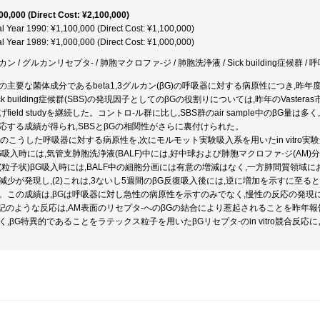
00,000 (Direct Cost: ¥2,100,000)
al Year 1990: ¥1,100,000 (Direct Cost: ¥1,100,000)
al Year 1989: ¥1,000,000 (Direct Cost: ¥1,000,000)
ン / グルカンリセプタ- / 肺胞マクロファ-ジ / 肺胞洗浄液 / Sick building症候群 / 呼吸器 /
の主要な菌体成分であるbeta1,3グルカン(βG)の呼吸器に対する病原性につき,昨
ick building症候群(SBS)の発現因子としてのβGの役割りについては,昨年のVasteras市
げfield studyを継続した。コントロ-ル群に比し,SBS群のair sample中のβG量は多
応する成績が得られ,SBSとβGの相関性がさらに裏付けられた。
βGのこうした呼吸器に対する病原性を,次にモルモット実験吸入系を用いたin vitr
G吸入時には,気管支肺胞洗浄液(BALF)中には,好中球および肺胞マクロファ-ジ(A
(粒子状)βG吸入時には,BALF中の細胞分画には有意の増減はなく,一方肺間質領域にお
減少が発現し,(2)これは,3ないし5週間のβG反復吸入後には,逆に増加を示すに至ると
。この成績は,βGは呼吸器に対し急性の病原性を示すのみでなく,慢性の反応の発
上記のような反応は,AM表面のリセプタ-へのβGの結合により惹起されることを昨年報告したが,こ
く,βG特異的であることをラテックス粒子を用いたβGリセプタ-のin vitro競合反応