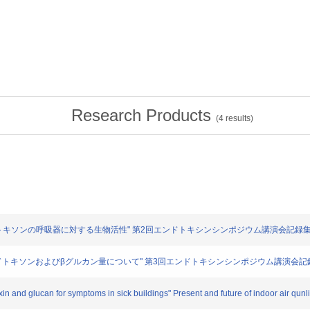
Research Products
(
4
results)
よびエンドトキソンの呼吸器に対する生物活性" 第2回エンドトキシンシンポジウム講演会記録集. 61-
al dusts中のエンドトキソンおよびβグルカン量について" 第3回エンドトキシンシンポジウム講演会記
in and glucan for symptoms in sick buildings" Present and future of indoor air qunl