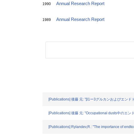
Annual Research Report
1990
Annual Research Report
1989
[Publications] 後藤 元: "β1ー3グルカンお
[Publications] 後藤 元: "Occupation
[Publications] Rylandev,R.: "The importance of endtox