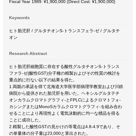
Fiscal Year 1989: ¥1,900,000 (Direct Cost: ¥1,900,000)
Keywords
ヒト胎児肝 / グルタチオンS-トランスフェラ-ゼ / グルタチ
オン
Research Abstract
ヒト胎児肝細胞質に存在する酸性グルタチオンS-トランス
ファラ-ゼ(酸性GST)分子種の精製およびその性質の検討を
重点的に行ない以下の結果を得た。
1.両親の承諾を得て北海道大学医学部病理学教室および川鉄
病院から提供された胎児肝を用いた。ヘキシルグルタテチ
オンカラムクロマトグラフィ-とFPLCによるクロマトフォ-
カシングまたはMonoSカラムクロマトグラフィ-を組み合わ
せることにより再現性よく電気泳動的に均一な標品を得る
ことに成功した。
2.精製した酸性GSTの見かけの等電点は4.8-4.9であり、そ
の単量体の分子量は23,000と算出された。