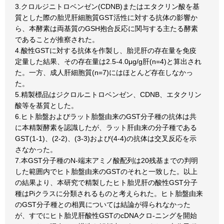
3.クロルジニトロベンゼン(CDNB)またはエタクリン酸を基
質とした際の胎児肝細胞質GST活性に対する抗体の影響か
ら、本酵素は両基質のGSH抱合反応に関与する主たる酵素
であることが推察された。
4.酸性GSTに対する抗体を作製し、胎児肝の存在量を免疫
定量した結果、その存在量は2.5-4.0μg/g肝(n=4)と算出され
た。一方、成人肝細胞質(n=7)にはほとんど存在しなかっ
た。
5.精製標品はジクロルニトロベンゼン、CDNB、エタクリン
酸等を基質とした。
6.ヒト胎盤およびラット胎盤由来のGST分子種の抗体は共
に本精製酵素を認識したが、ラット肝由来の分子種である
GST(1-1)、(2-2)、(3-3)および(4-4)の抗体は交叉反応を示
さなかった。
7.本GST分子種のN-端末アミノ酸配列は20残基までの判明
した範囲内でヒト胎盤由来のGSTのそれと一致した。以上
の結果より、本研究で精製したヒト胎児肝の酸性GST分子
種はPiクラスに分類されるものと考えられた。ヒト胎盤由来
のGST分子種との相異については結論が得られなかった
が、すでにヒト胎児肝酸性GSTのcDNAクロ-ニングを開始