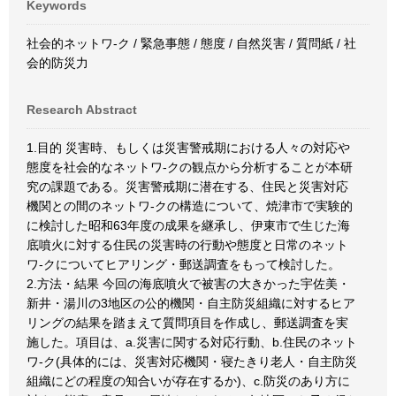
Keywords
社会的ネットワ-ク / 緊急事態 / 態度 / 自然災害 / 質問紙 / 社
会的防災力
Research Abstract
1.目的 災害時、もしくは災害警戒期における人々の対応や
態度を社会的なネットワ-クの観点から分析することが本研
究の課題である。災害警戒期に潜在する、住民と災害対応
機関との間のネットワ-クの構造について、焼津市で実験的
に検討した昭和63年度の成果を継承し、伊東市で生じた海
底噴火に対する住民の災害時の行動や態度と日常のネット
ワ-クについてヒアリング・郵送調査をもって検討した。
2.方法・結果 今回の海底噴火で被害の大きかった宇佐美・
新井・湯川の3地区の公的機関・自主防災組織に対するヒア
リングの結果を踏まえて質問項目を作成し、郵送調査を実
施した。項目は、a.災害に関する対応行動、b.住民のネット
ワ-ク(具体的には、災害対応機関・寝たきり老人・自主防災
組織にどの程度の知合いが存在するか)、c.防災のあり方に