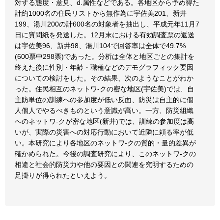
対する態度・意見、d.属性などである。各地区から予め得た
計約1000名の住民リストから無作為に宇佐美201、新井
199、湯川200の計600名の対象者を抽出し、平成元年11月7
日に質問紙を発送した。12月末における有効調査票の返送
は宇佐美96、新井98、湯川104で回答率は全体で49.7%
(600票中298票)であった。分析は全体と地区ごとの集計を
終えた後に性別・年齢・職種などのデモグラフィック要因
についての検討をした。その結果、次のようなことがわか
った。住民相互のネットワ-クの密な地区(宇佐美)では、自
主防単位の訓練への参加度が低い反面、防災は自主的に個
人個人でやるべきものという意識が高い。一方、防災組織
へのネットワ-クが密な地区(新井)では、訓練の参加度は高
いが、実際の災害への対応行動において近隣に頼る率が低
い。本研究により各地区のネットワ-クの質的・量的差異が
確かめられた。今後の調査研究により、このネットワ-クの
相違と社会的防災力や他の要因との関連を究明するための
足掛りが得られたといえよう。