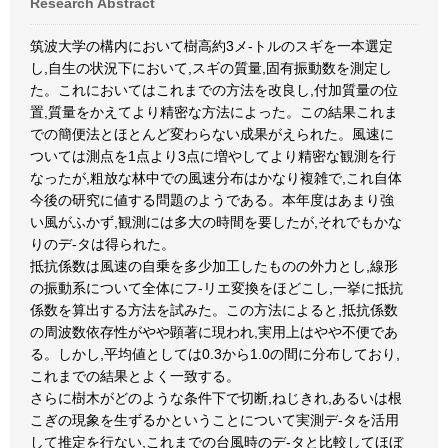
Research Abstract
筑波大学の構内において樹高約3メ-トルのスギを一本選定
し,自生の状況下において,スギの質量,固有振動数を測定し
た。これにおいてはこれまでの方法を改良し,付加質量の位
置,質量をかえてより精密な方法によった。この結果これま
での簡便法とほとんど変わらない成果がえられた。風速に
ついては測点を1点より3点に増やしてより精密な観測を行
なったが,粗放な林中での風速分布はかなり複雑で,これ自体
今後の研究に値する問題のようである。本年度はあまり強
い風がふかず,観測には多大の時間を要したが,それでもかな
りのデ-タは得られた。
抵抗係数は風速の自乗を多少加工したものの外力とし,線形
の振動系について全体にフ-リエ変換をほどこし,一挙に抵抗
係数を算出する方法を試みた。この方法によると,抵抗係数
の周波数依存性がやや顕著に現われ,実用上はやや不便であ
る。しかし,平均値としては0.3から1.0の間に分布しており,
これまでの結果とよく一致する。
さらに樹木がどのような条件下で切断,ねじきれ,あるいは根
こぎの現象を生ずるかということについて実測デ-タを活用
して推定を行ない,これまでの台風時のデ-タと比較してほぼ