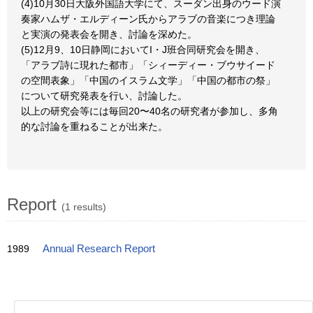
(4)10月30日大阪外国語大学にて、スーダン出身のウード演
奏家ハムザ・エルディーン氏からアラブの音楽につき理論
と実演の発表会を開き、討論を深めた。
(5)12月9、10日静岡においてI・J班合同研究会を開き、
「アラブ詩に現れた都市」「シィーディー・ブウサイード
の空間表象」「中国のイスラム文学」「中国の都市の祭」
について研究発表を行い、討論した。
以上の研究会等には毎回20〜40名の研究者が参加し、多角
的な討論を重ねることが出来た。
Report
(1 results)
1989
Annual Research Report