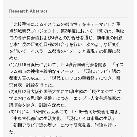
Research Abstract
「比較手法によるイスラムの都市性」を主テーマとした重
点領域研究プロジェクト、第2年度において、I班では、浜松
での各班長会議およびJ班との打合せを通じ、前年度の回顧
と本年度の研究会日程の打合せを行い、次のような研究会
を開いて「イスラーム都市のイメージと表現」の把握に努
めた。
(1)7月16日浜松において、I・J班合同研究会を開き、「イス
ラム都市の神秘主義的なイメージ」、「現代アラビア語の
都市方言の成立」、「現代モロッコの聖者祭」につき、研
究発表、討論を行った。
(2)9月12日大阪外国語大学にてI班主催の「現代エジプト文
学における思想的基盤」につき、エジプト人文芸評論家の
講演会を開き、討論を深めた。
(3)10月14、15日関西大学にて、I・J班合同研究会を開き、
「中東古代都市の生活文化」「現代カイロ市民の生活」
「初期アラビア語の歴史」につき研究発表、討論を行っ
た。