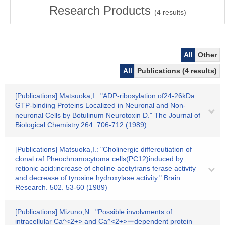
Research Products
(
4
results)
All
Other
All
Publications (4 results)
[Publications] Matsuoka,I.: "ADP-ribosylation of24-26kDa
GTP-binding Proteins Localized in Neuronal and Non-
neuronal Cells by Botulinum Neurotoxin D." The Journal of
Biological Chemistry.264. 706-712 (1989)
[Publications] Matsuoka,I.: "Cholinergic differeutiation of
clonal raf Pheochromocytoma cells(PC12)induced by
retionic acid:increase of choline acetytrans ferase activity
and decrease of tyrosine hydroxylase activity." Brain
Research. 502. 53-60 (1989)
[Publications] Mizuno,N.: "Possible involvments of
intracellular Ca^<2+> and Ca^<2+>ーdependent protein