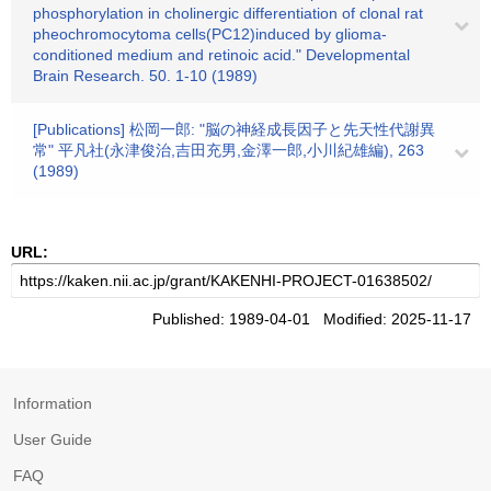
phosphorylation in cholinergic differentiation of clonal rat
pheochromocytoma cells(PC12)induced by glioma-
conditioned medium and retinoic acid." Developmental
Brain Research. 50. 1-10 (1989)
[Publications] 松岡一郎: "脳の神経成長因子と先天性代謝異
常" 平凡社(永津俊治,吉田充男,金澤一郎,小川紀雄編), 263
(1989)
URL:
Published: 1989-04-01 Modified: 2025-11-17
Information
User Guide
FAQ