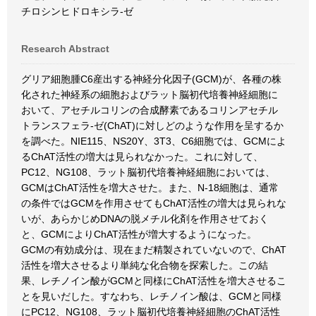
チロシンヒドロキシラ-ゼ
Research Abstract
グリア細胞腫C6産出する神経分化因子(GCM)が、各種の株
化された神経系の細胞およびラット脳初代培養神経細胞に
おいて、アセチルコリンの合成酵素であるコリンアセチル
トランスフェラ-ゼ(ChAT)に対しどのような作用を呈するか
を調べた。NIE115、NS20Y、3T3、C6細胞では、GCMによ
るChAT活性の増大は見られなかった。これに対して、
PC12、NG108、ラット脳初代培養神経細胞においては、
GCMはChAT活性を増大させた。また、N-18細胞は、通常
の条件ではGCMを作用させてもChAT活性の増大は見られな
いが、あらかじめDNAの脱メチル化剤を作用させておく
と、GCMによりChAT活性が増大するようになった。
GCMの有効成分は、現在まだ精製されていないので、ChAT
活性を増大させるより単純な化合物を探索した。この結
果、レチノイン酸がGCMと同様にChAT活性を増大させるこ
とを見いだした。すなわち、レチノイン酸は、GCMと同様
にPC12、NG108、ラット脳初代培養神経細胞のChAT活性