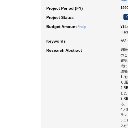
199
Project Period (FY)
C
Project Status
Budget Amount
*help
¥14,
Fisc
がん
Keywords
細胞
Research Abstract
のこ
確認
成に
環境
1.
り,
2.
した
3.
る。
4.
ラン
5.
スが