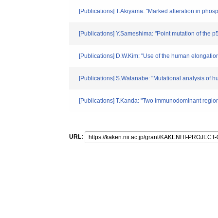
[Publications] T.Akiyama: "Marked alteration in phos
[Publications] Y.Sameshima: "Point mutation of the 
[Publications] D.W.Kim: "Use of the human elongation
[Publications] S.Watanabe: "Mutational analysis of h
[Publications] T.Kanda: "Two immunodominant region
URL: