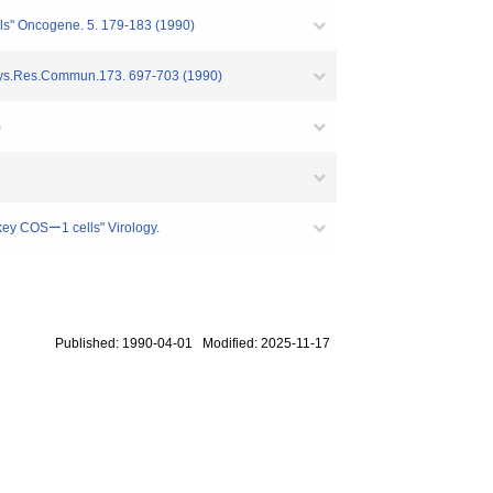
ells" Oncogene. 5. 179-183 (1990)
iophys.Res.Commun.173. 697-703 (1990)
)
key COSー1 cells" Virology.
Published: 1990-04-01 Modified: 2025-11-17