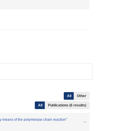
All
Other
All
Publications (6 results)
by means of the polymerase chain reaction"