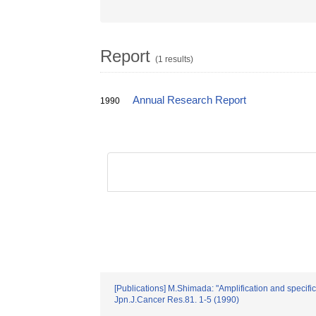
Report
(1 results)
Annual Research Report
1990
[Publications] M.Shimada: "Amplification and specif
Jpn.J.Cancer Res.81. 1-5 (1990)