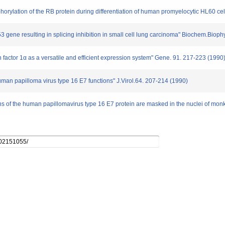
phorylation of the RB protein during differentiation of human promyelocytic HL60 c
p53 gene resulting in splicing inhibition in small cell lung carcinoma" Biochem.B
 factor 1α as a versatile and efficient expression system" Gene. 91. 217-223 (1990
uman papilloma virus type 16 E7 functions" J.Virol.64. 207-214 (1990)
s of the human papillomavirus type 16 E7 protein are masked in the nuclei of mon