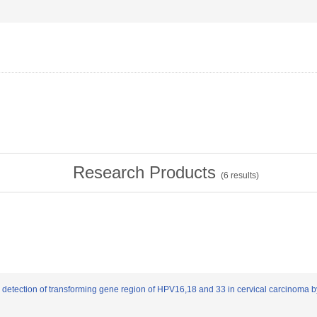
Research Products
(
6
results)
ic detection of transforming gene region of HPV16,18 and 33 in cervical carcinoma 