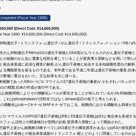
0
ompleted (Fiscal Year 1990)
600,000 (Direct Cost: ¥14,600,000)
al Year 1990: ¥14,600,000 (Direct Cost: ¥14,600,000)
抑制遺伝子 / トランスフォ-ム遺伝子 / がん遺伝子 / トランスフォ-メ-ション / RB / p
性がん抑制遺伝子RBやp53の遺伝子産物とDNA型がんウイルスのがん遺伝子産物
とが細胞のがん化に重要な役割を果していることが変異導入実験などを用いて明ら
と複合体形成に必須な構造の解析,がん遺伝子産物と結合する未知細胞性蛋白の解析
よる機能変化を探るものである。初年度である平成二年度は遺伝子産物の量産,抗
の整備に重点をおいた。主な結果を次に述べる。
従来困難であったRBやパピロ-マウイルスE7遺伝子産物の量産が,それぞれ,バキュロウ
蛋白の精製,抗体の作成が進行中である。
RBは,細胞周期によりその燐酸化レベルが変化することが知られているが,HL60細
。これはphosphataseの活性化ではなく,kinase反応の低下と考えられる。
RBの燐酸化はcdcー2キナ-ゼ,MAPキナ-ゼでおこる。細胞内における燐酸化も両者
パピロ-マウイルス(HPV)E7遺伝子産物はRBとE6遺伝子産物はp53と複合体を形成する
スフォ-ム活性との関連検討が型間の比較,変異導入実験によって開始された。
口腔扁平上皮がん細胞株18株すべてにp53遺伝子の構造異常かあるいはp53の発現
ん遺伝子産物との複合体形成能やトランスフォ-能とどのように関連しているのかは