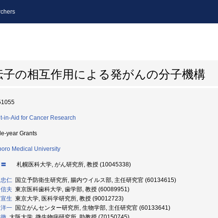
chers
伝子の相互作用による発がんの分子機構
51055
t-in-Aid for Cancer Research
le-year Grants
oro Medical University
 〓
札幌医科大学, がん研究所, 教授 (10045338)
 忠仁
国立予防衛生研究所, 腸内ウイルス部, 主任研究官 (60134615)
 信夫
東京医科歯科大学, 歯学部, 教授 (60089951)
 宣生
東京大学, 医科学研究所, 教授 (90012723)
 洋一
国立がんセンター研究所, 生物学部, 主任研究官 (60133641)
 徹
大阪大学, 微生物病研究所, 助教授 (70150745)