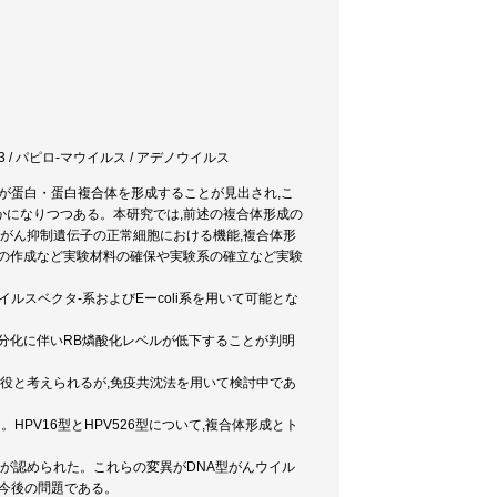
53 / パピロ-マウイルス / アデノウイルス
とが蛋白・蛋白複合体を形成することが見出され,こ
かになりつつある。本研究では,前述の複合体形成の
,がん抑制遺伝子の正常細胞における機能,複合体形
体の作成など実験材料の確保や実験系の確立など実験
イルスベクタ-系およびEーcoli系を用いて可能とな
胞の分化に伴いRB燐酸化レベルが低下することが判明
が主役と考えられるが,免疫共沈法を用いて検討中であ
。HPV16型とHPV526型について,複合体形成とト
異常が認められた。これらの変異がDNA型がんウイル
今後の問題である。