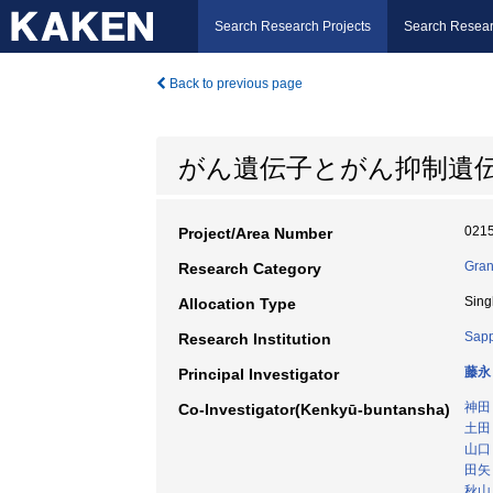
Search Research Projects
Search Resear
Back to previous page
がん遺伝子とがん抑制遺
021
Project/Area Number
Gran
Research Category
Sing
Allocation Type
Sapp
Research Institution
藤永
Principal Investigator
神田
Co-Investigator(Kenkyū-buntansha)
土田
山口
田矢
秋山