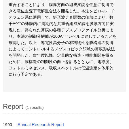
重合することにより、膜厚方向の組成変調を任意に制御で
きる電位走査下電解重合法を開発した。本法をピロ-ル・チ
オフェン系に適用して、矩形波走査関数の印加により、数
千A^^°の薄膜内に周期的な共重合組成変調を膜厚方向に実
現した。得られた薄膜の各種デプスプロファイル分析によ
り、本法の制御分解能が100A^^°レベルに達していることを
確認した。以上、導電性高分子の材料物性を膜構造の制御
によってコントロ-ルするメゾスコピック領域の薄膜形成法
を開発した。次年度以降、定量的な構造・機能相関を得る
ために、膜構造の制御性の向上を計るとともに、電導度、
フォトルミネセンス、吸収スペクトルの低温測定を体系的
に行う予定である。
Report
(1 results)
1990
Annual Research Report