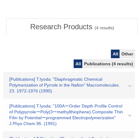
Research Products
(
4
results)
All
Other
All
Publications (4 results)
[Publications] T.Iyoda: "Diaphragmatic Chemical
Polymerization of Pyrrole in the Nafion" Macromolecules.
23. 1972-1976 (1990)
[Publications] T.Iyoda: "100AーOrder Depth Profile Control
of PolypyrroleーPoly(3ーmethylthiophene) Composite Thin
Film by Potentialーprogrammed Electropolymerization"
J.Phys.Chem.95. (1991)