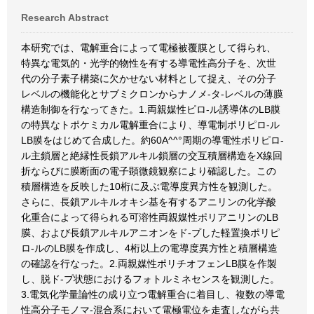
Research Abstract
本研究では、電解重合によって電極被覆膜として得られ、
特異な電気的・光学的物性を有する導電性高分子を、次世
代の分子素子構築に欠かせない材料として捉え、その分子
レベルの機能化とサブミクロンからナノメ-タ-レベルの薄膜
構造制御を行なってきた。1.両親媒性ピロ-ル誘導体のLB膜
の特異なトポケミカル電解重合により、導電制ポリピロ-ル
LB膜をはじめて合成した。約60A^^°周期の導電性ポリピロ-
ル主鎖層と絶縁性長鎖アルキル鎖層の交互積層構造をX線回
折ならびに膜断面の電子顕微鏡観察により確認した。この
積層構造を反映した10桁に及ぶ電導度異方性を観測した。
さらに、長鎖アルキルオキシ基を有するアニリンの化学酸
化重合によって得られる可溶性両親媒性ポリアニリンのLB
膜、および長鎖アルキルアニオンをド-プした軽置換ポリピ
ロ-ルのLB膜を作成し、4桁以上の電導度異方性と積層構造
の確認を行なった。2.両親媒性ポリチオフェンLB膜を作製
し、脱ド-プ状態におけるフォトルミネセンスを観測した。
3.電気化学量論性の成り立つ電解重合に着目し、複数の導電
性高分子モノマ-混合系において電極電位を走査しながら共