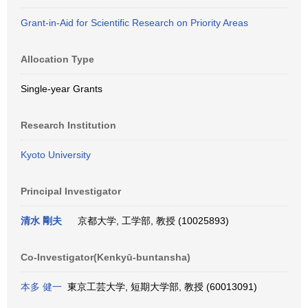
Grant-in-Aid for Scientific Research on Priority Areas
Allocation Type
Single-year Grants
Research Institution
Kyoto University
Principal Investigator
清水 剛夫
京都大学, 工学部, 教授 (10025893)
Co-Investigator(Kenkyū-buntansha)
本多 健一
東京工芸大学, 短期大学部, 教授 (60013091)