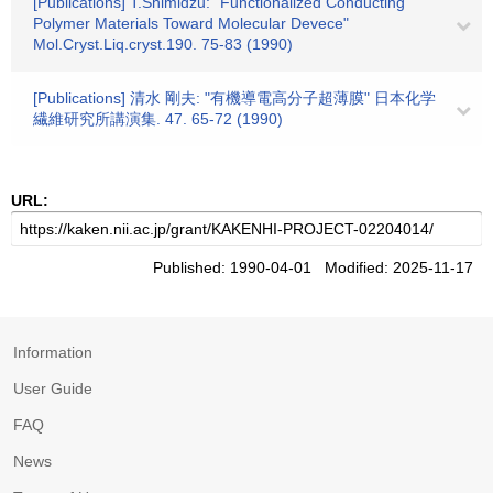
[Publications] T.Shimidzu: "Functionalized Conducting
Polymer Materials Toward Molecular Devece"
Mol.Cryst.Liq.cryst.190. 75-83 (1990)
[Publications] 清水 剛夫: "有機導電高分子超薄膜" 日本化学
繊維研究所講演集. 47. 65-72 (1990)
URL:
Published: 1990-04-01 Modified: 2025-11-17
Information
User Guide
FAQ
News