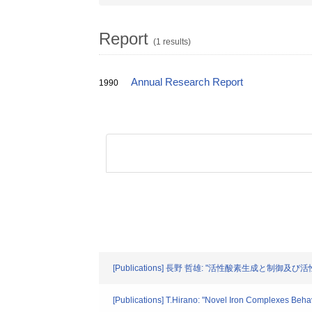
Report
(1 results)
Annual Research Report
1990
[Publications] 長野 哲雄: "活性酸素生成と制御
[Publications] T.Hirano: "Novel Iron Complexes Be