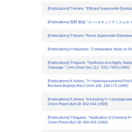
[Publications] T.Hirano: "Efficient Superoxide Dism
[Publications] 長野 哲雄: "ス-パ-オキシドディ
[Publications] T.Hirano: "Novel Superoxide Dismut
[Publications] H.Maumoto: "Comparative Study on 
[Publications] T.Higuchi: "Synthesis of a Highly Sta
Cleavage." J.Am.Chem.Soc.112. 7051-7053 (1990)
[Publications] K.Aihara: "3ーHydroxycoumarins:First
Biochem.Biophys.Res.Comm.168. 169-175 (1990)
[Publications] K.Aihara: "Increasing 5ーLipoxygena
Chem.Pharm.Bull.38. 842-844 (1990)
[Publications] Y.Nagatsu: "Application of Chemical
Chem.Pharm.Bull.38. 400-403 (1990)