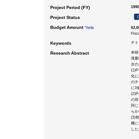
199
Project Period (FY)
C
Project Status
Budget Amount
*help
¥2,0
Fisc
チトク
Keywords
本研
Research Abstract
境要
次の
(1
化に
のチ
に3
(2
の存
同じ
らか
(3
構に
した