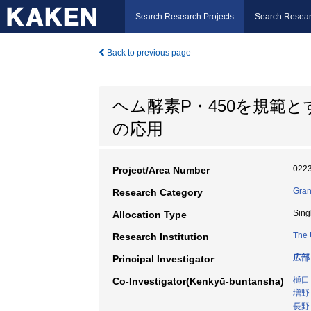
Search Research Projects
Search Resear
Back to previous page
ヘム酵素P・450を規範
の応用
022
Project/Area Number
Gran
Research Category
Sing
Allocation Type
The 
Research Institution
広部
Principal Investigator
樋口
Co-Investigator(Kenkyū-buntansha)
増野
長野