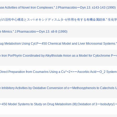
utase Activities of Novel Iron Complexes." J.PharmacobioーDyn.13. s143-143 (1990)
スムタ-ゼの活性中心構造とス-パ-オキシドディスムタ-ゼ作用を有する有機金属錯体." 生化学. 62. 
ase Mimics." J.PharmacobioーDyn.13. s8-8 (1990)
Drug Metabolism Using Cyt.Pー450 Chemical Model and Liver Microsomal Systems.
ble Iron PorPhyrin Coordinated by Alkylthiolate Anion as a Model for Cytochrome Pー
 Direct Preparation from Coumarins Using a Cu^<2+>ーAscorbic AcidーO_2 System an
se Inhibitory Activities by Oxidative Conversion of oーMethoxyphenols to Catecho
 Pー450 Model Systems to Study on Drug Metabolism (III);Oxidation of 3ーIsobutyr