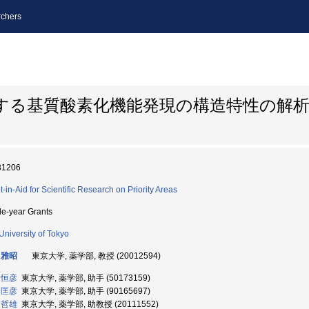
chers
とする基質酸素化機能発現の構造特性の解
31206
t-in-Aid for Scientific Research on Priority Areas
le-year Grants
University of Tokyo
 雅昭
東京大学, 薬学部, 教授 (20012594)
 恒彦
東京大学, 薬学部, 助手 (50173159)
 匡彦
東京大学, 薬学部, 助手 (90165697)
 哲雄
東京大学, 薬学部, 助教授 (20111552)