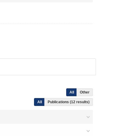
All
Other
All
Publications (12 results)