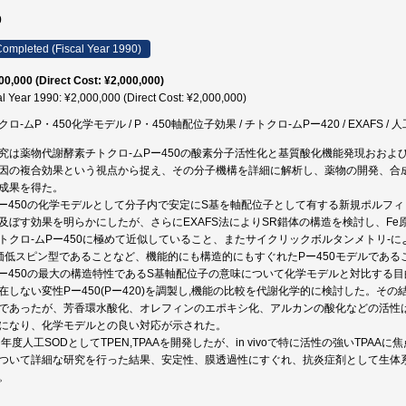
0
ompleted (Fiscal Year 1990)
00,000 (Direct Cost: ¥2,000,000)
al Year 1990: ¥2,000,000 (Direct Cost: ¥2,000,000)
ロ-ムP・450化学モデル / P・450軸配位子効果 / チトクロ-ムPー420 / EXAFS / 
究は薬物代謝酵素チトクロ-ムPー450の酸素分子活性化と基質酸化機能発現おお
因の複合効果という視点から捉え、その分子機構を詳細に解析し、薬物の開発、合
成果を得た。
)Pー450の化学モデルとして分子内で安定にS基を軸配位子として有する新規ポルフィ
及ぼす効果を明らかにしたが、さらにEXAFS法によりSR錯体の構造を検討し、F
トクロ-ムPー450に極めて近似していること、またサイクリックボルタンメトリ-
価低スピン型であることなど、機能的にも構造的にもすぐれたPー450モデルである
)Pー450の最大の構造特性であるS基軸配位子の意味について化学モデルと対比する目
在しない変性Pー450(Pー420)を調製し,機能の比較を代謝化学的に検討した。その
であったが、芳香環水酸化、オレフィンのエポキシ化、アルカンの酸化などの活性は
になり、化学モデルとの良い対応が示された。
)初年度人工SODとしてTPEN,TPAAを開発したが、in vivoで特に活性の強いT
ついて詳細な研究を行った結果、安定性、膜透過性にすぐれ、抗炎症剤として生体系に
。