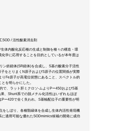
人工SOD / 活性酸素消去剤
よび生体内酸化反応種の生成と制御を種々の構造・環
成化学に応用することを目的としているが本年度は
リン鉄錯体(SR錯体)を合成し、S基の酸素分子活性
e原子をとりまくN原子およびS原子の位置関係が実際
によりFe原子が高電位状態にあること、スペクトル的
ことを明らかにした。
的で、ラット肝ミクロソ-ムよりPー450およびS基
結果、Shunt系での脱メチル化活性はいずれもほぼ
Pー420で全く失われ、S基軸配位子の重要性が明
PAAに焦点をしぼり、各種類縁体を合成し生体内活性発現機
適用可能な優れたSODmimics候補の開発に成功