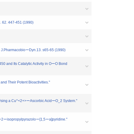
447-451 (1990)
" J.PharmacobioーDyn.13. s65-65 (1990)
450 and Its Catalytic Activity in OーO Bond
d Their Potent Bioactivities."
ls Using a Cu^<2+>ーAscorbic AcidーO_2 System."
y1ー2ーisopropylpyrazoloー[1,5ーa]pyridine."