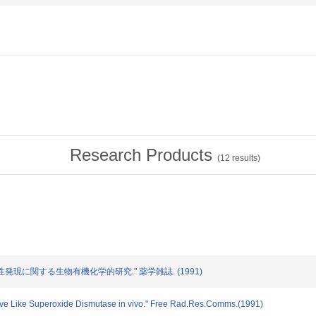
Research Products
(
12
results)
及び活性発現に関する生物有機化学的研究." 薬学雑誌. (1991)
have Like Superoxide Dismutase in vivo." Free Rad.Res.Comms.(1991)