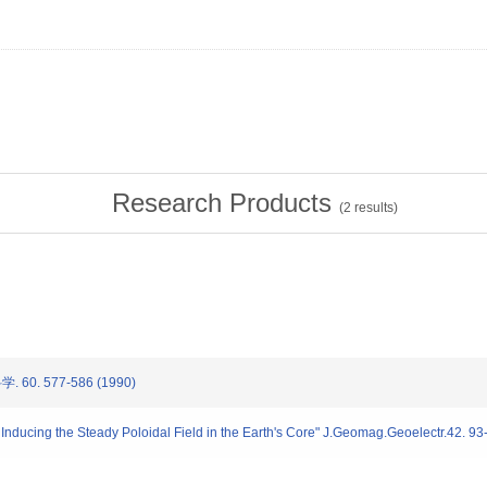
Research Products
(
2
results)
60. 577-586 (1990)
 Inducing the Steady Poloidal Field in the Earth's Core" J.Geomag.Geoelectr.42. 9