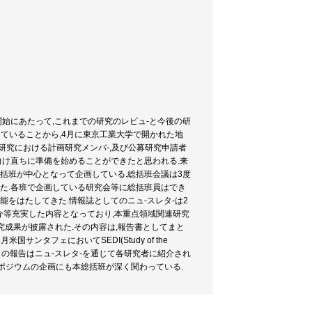
開始にあたって,これまでの研究のレビュ-と今後の研
ていることから,4月に東京工業大学で開かれた地
研究における計画研究メンバ-,及び公募研究申請者
向け直ちに準備を始めることができたと思われる.来
総括班が中心となって企画している.総括班会議は3度
きた.各班で企画している研究会等に総括班員はでき
をはたしてきた.情報誌としてのニュ-スレタ-は2
紹介等充実した内容となっており,本重点領域関連研究
究成果が披露された.その内容は,報告書としてまと
ンタフェにおいてSEDI(Study of the
席した.この報告はニュ-スレタ-を通じて各研究者に紹介され
シンポジウムの企画にも本総括班が深く関わっている.