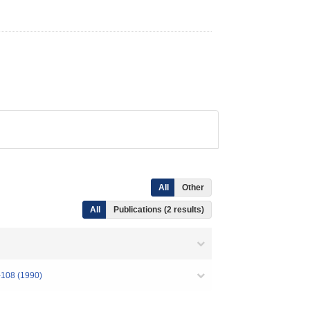
All
Other
All
Publications (2 results)
3-108 (1990)