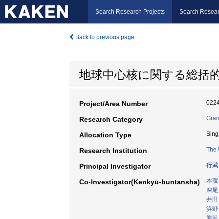
Search Research Projects
Search Resear
Back to previous page
地球中心核に関する総括
022
Project/Area Number
Gran
Research Category
Sing
Allocation Type
The 
Research Institution
行武
Principal Investigator
本蔵
Co-Investigator(Kenkyū-buntansha)
深尾
井田
浜野
熊沢