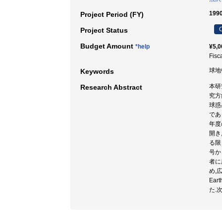
199
Project Period (FY)
C
Project Status
Budget Amount
*help
¥5,0
Fisc
球地中
Keywords
本研
Research Abstract
究方
球惑
であ
年度
開き
る限
号か
者に
め,
Ea
た.