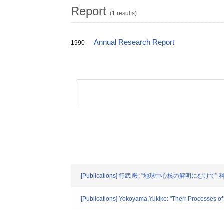
Report
(1 results)
Annual Research Report
1990
[Publications] 行武 毅: "地球中心核の解明にむけて" 科学. 
[Publications] Yokoyama,Yukiko: "Therr Processes of