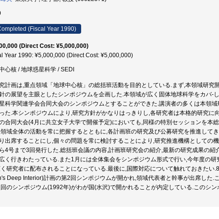
0
ompleted (Fiscal Year 1990)
00,000 (Direct Cost: ¥5,000,000)
al Year 1990: ¥5,000,000 (Direct Cost: ¥5,000,000)
心核 / 地球惑星科学 / SEDI
究計画は,重点領域「地球中心核」の総括班活動を目的としている.まず,本領域研究
針の展望を主眼としたシンポジウムを企画した.本領域が広く固体地球科学をカバ-し
星科学関連学会合同大会のシンポジウムとすることができた.講演者の多くは本領域
った.本シンポジウムにより,研究方針がかなりはっきりし,各研究者は本格的研究に
の合同大会(4月に共立女子大学で開催予定)においても,同様の特別セッションを本
,領域全体の活動を常に把握するとともに,各計画班の研究及び公募研究を推進して
り出席することにし,個々の問題を常に検討することにより,研究推進機構としての機能
ら4号まで3回発行した.総括班会議の内容,計画班研究会の紹介,最新の研究成果の
広く行きわたっている.また1月には全体集会をシンポジウム形式で行い,今年度の研
広く研究者に配布されることになっている.最後に,国際対応について触れておきたい.8月米国サ
rth's Deep Interior)計画の第2回シンポジウムが開かれ,領域代表者と幹事が出
次回のシンポジウム(1992年)がわが国(水沢)で開かれることが内定している.この