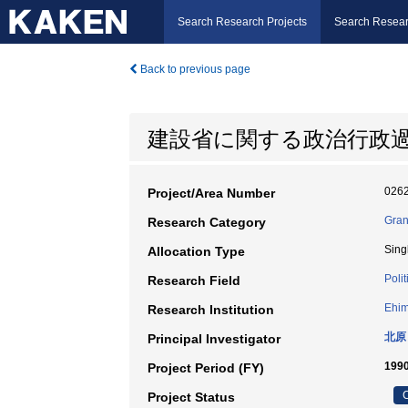
Search Research Projects
Search Resear
Back to previous page
建設省に関する政治行政過
026
Project/Area Number
Gran
Research Category
Sing
Allocation Type
Polit
Research Field
Ehim
Research Institution
北原
Principal Investigator
199
Project Period (FY)
C
Project Status