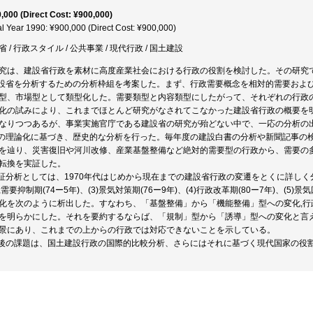
,000 (Direct Cost: ¥900,000)
al Year 1990: ¥900,000 (Direct Cost: ¥900,000)
省 / 行政スタイル / 公共事業 / 現代行政 / 国土建設
究は、建設省行政を素材に高度産業社会における行政の役割を検討した。その研究
建設省を分析するための分析枠組を考案した。まず、行政需要概念を相対的需要およ
型、市場型として類型化した。需要類型と内容類型にしたがって、それぞれの行政の
化の試みにより、これまでほとんど研究がなされてこなかった建設省行政の概要を
なりつつあるが、事業実施官庁である建設省の研究が殆どない中で、一応の分析の
上の理論化に基づき、歴史的な分析を行った。毎年度の建設白書の分析や新聞記事の検
を辿り、災害復旧や河川改修、産業基盤整備など絶対的需要型の行政から、需要の
転換を実証した。
実証分析としては、1970年代はじめから現在までの建設省行政の変遷をとくに詳しく
)総需要抑制期(74ー5年)、(3)景気対策期(76ー9年)、(4)行政改革期(80ー7年)
化を次のように析出した。すなわち、「基盤整備」から「機能整備」型への変化,
を明らかにした。それを要約するならば、「規制」型から「誘導」型への変化と言
景にあり、これまでの上からの行政では対応できないことを示している。
今後の課題は、国土建設行政の国際的比較分析、さらにはそれに基づく現代国家の役