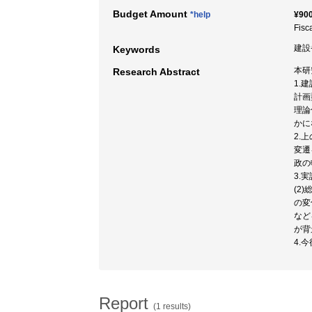
Budget Amount
*help
¥900
Fisc
建設
Keywords
本研
Research Abstract
1.
計画
理論
かに
2.
変遷
政の
3.
(2
の変
など
が背
4.
Report
(1 results)