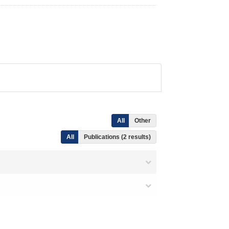
All
Other
All
Publications (2 results)