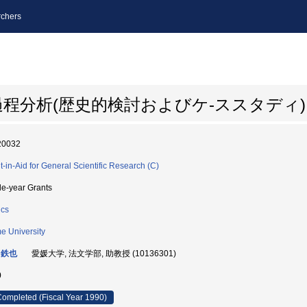
chers
程分析(歴史的検討およびケ-ススタディ)
20032
t-in-Aid for General Scientific Research (C)
le-year Grants
ics
e University
 鉄也
愛媛大学, 法文学部, 助教授 (10136301)
0
ompleted (Fiscal Year 1990)