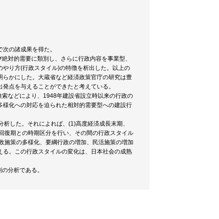
で次の諸成果を得た。
び絶対的需要に類別し、さらに行政内容を事業型、
やり方(行政スタイル)の特徴を析出した。以上の
明らかにした。大蔵省など経済政策官庁の研究は豊
出発点を与えることができたと考えている。
索などにより、1948年建設省設立時以来の行政の
多様化への対応を迫られた相対的需要型への建設行
分析した。それによれば、(1)高度経済成長末期、
、(5)景気回復期との時期区分を行い、その間の行政スタイル
行政施策の多様化、要綱行政の増加、民活施策の増加
える。この行政スタイルの変化は、日本社会の成熟
割の分析である。