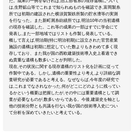
た。成果の一例を挙げれば,旧工部省系の現存遺構について
は,生野鉱山等でこれまで知られぬものを確認でき,富岡製糸
所では初期の建設された横須賀製鉄所製の貯水漕等の実測
を行なった。また新町屑糸紡績所では,明治10年の当初遺構
の現存を確認した。これ等の成果の一部はすでに学会にて
発表し,また一部地域ではリストも作製し発表している。
概して言えば,明治期(特に明治初期)に設立された官営産業
施設の遺構は初期に想定していた数よりもきわめて多く現
存しており、また我が国の西欧建築技術導入史上看過でき
ぬ貴重な遺構も数多いことが判明した。
現在,その状況に関する現存遺構のリスト化を計画に従って
作製中である。しかし,遺構の重要性より考え,より詳細な調
査研究が必要であると考える。なぜならば,今年度の研究で
は,これまでなされなかった,何がどこにどのように残ってい
るかという概要は把握したが,その中には重要遺構として調
査が必要なものが,数多いからである。今後,建築史を軸とし
他の技術分野とも共議を行ない我が国の技術導入史につい
て分析を深めていきたいと考えている。