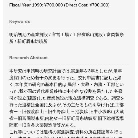
Fiscal Year 1990: ¥700,000 (Direct Cost: ¥700,000)
Keywords
明治初期の産業施設 / 官営工場 / 工部省鉱山施設 / 富岡製糸
所 / 新町屑糸紡績所
Research Abstract
本研究は申請時の研究計画では,実施年を3年としたが,単年
度採用のため若干の変更を行った。交付申請書に記した如
く,本年度の研究の基本目的は,民部・大蔵・内務・工部とい
った,我が国の近代産業移植に中心的な役割を果たした各寮
司が設立(建設)した産業施設の現在遺構調査である。調査を
行った遺構は全国に及ぶが,その主たるものを挙げれば,工部
省ー・旧佐渡鉱山・旧生野鉱山 三池炭鉱 旧中小坂鉱山大蔵
省ー旧富岡製糸所,内務省ー旧新町屑糸紡績所 旧下総種畜場
陸軍ー旧岩鼻火薬製造所等がある。
これ等については遺構の実測調査,資料の所在確認等を行っ