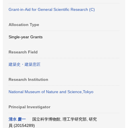
Grant-in-Aid for General Scientific Research (C)
Allocation Type
Single-year Grants
Research Field
建築史・建築意匠
Research Institution
National Museum of Nature and Science,Tokyo
Principal Investigator
清水 慶一
国立科学博物館, 理工学研究部, 研究
員 (20154289)