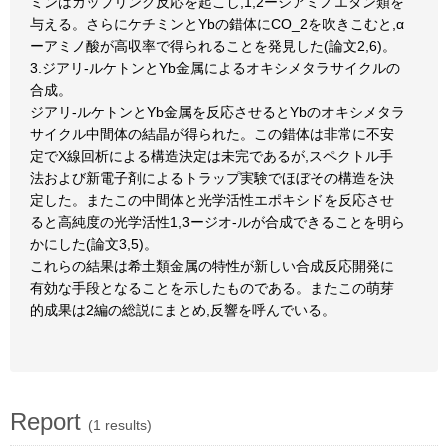
ミンはカップリング反応を起こし,1,2ージアミノエタン類を
与える。さらにケチミンとYbの錯体にCO_2を吹きこむと,α
ーアミノ酸が高収率で得られることを発見した(論文2,6)。
3.ジアリ-ルケトンとYb金属によるオキシメタラサイクルの
合成。
ジアリ-ルケトンとYb金属を反応させるとYbのオキシメタラ
サイクル中間体の結晶が得られた。この錯体は非常に不安
定でX線回析による構造決定は未完であるが,スペクトル手
法および新電子剤によるトラップ実験でほぼその構造を決
定した。またこの中間体と光学活性エポキシドを反応させ
ると高純度の光学活性1,3ージオ-ルが合成できることを明ら
かにした(論文3,5)。
これらの結果は希土類金属の特性が新しい合成反応開発に
有効な手段となることを示したものである。またこの萌芽
的成果は2編の総説にまとめ,反響を呼んでいる。
Report
(1 results)