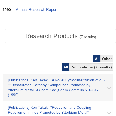
1990
Annual Research Report
Research Products
(
7
results)
All
Other
All
Publications (7 results)
[Publications] Ken Takaki: "A Novel Cyclodimerization of α,β
ーUnsaturated Carbonyl Compounds Promoted by
Ytterbium Metal" J.Chem,Soc.,Chem.Commun.516-517
(1990)
[Publications] Ken Takaki: "Reduction and Coupling
Reaction of Imines Promoted by Ytterbium Metal"