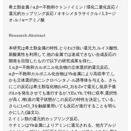
希土類金属 / α,βー不飽和ケトン / イミン / 環化二量化反応 /
還元的カップリング反応 / オキシメタラサイクル / 1,3ージ
オ-ル / αーアミノ酸
Research Abstract
本研究は希土類金属の特性,とりわけ強い還元力,ルイス酸性,
新酸素性を利用して,他の金属では達成できない合成反応の
開発を目指したもので以下の研究成果を得た。
1.α,βー不飽和カルボニル化合物の立体選択的還元反応。
α,βー不飽和カルボニル化合物はYb金属により高収率で,し
かも立体選択的にシクロペンタノ-ル誘導体を与える。さら
にこの反応は希土類塩化物(LnCl_3)をZnで還元し低原子価
のLnを発生させても進行するが,Y,Eu,Yb,で特に収率,選択性
が高く,f軌道の電子状態がこの反応の特性を決定している。
さらにLnCl_3を触媒量用いても反応が進行することを明ら
かにした(論文1)。
2.イミン類の還元的カップリング反応。
ケチミンはYb金属によりアミンに還元される。他方アルジ