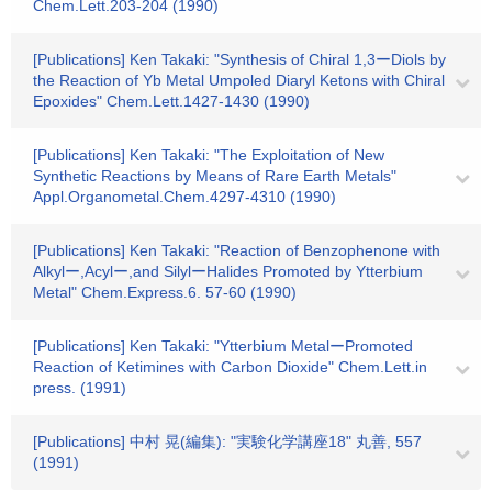
Chem.Lett.203-204 (1990)
[Publications] Ken Takaki: "Synthesis of Chiral 1,3ーDiols by
the Reaction of Yb Metal Umpoled Diaryl Ketons with Chiral
Epoxides" Chem.Lett.1427-1430 (1990)
[Publications] Ken Takaki: "The Exploitation of New
Synthetic Reactions by Means of Rare Earth Metals"
Appl.Organometal.Chem.4297-4310 (1990)
[Publications] Ken Takaki: "Reaction of Benzophenone with
Alkylー,Acylー,and SilylーHalides Promoted by Ytterbium
Metal" Chem.Express.6. 57-60 (1990)
[Publications] Ken Takaki: "Ytterbium MetalーPromoted
Reaction of Ketimines with Carbon Dioxide" Chem.Lett.in
press. (1991)
[Publications] 中村 晃(編集): "実験化学講座18" 丸善, 557
(1991)