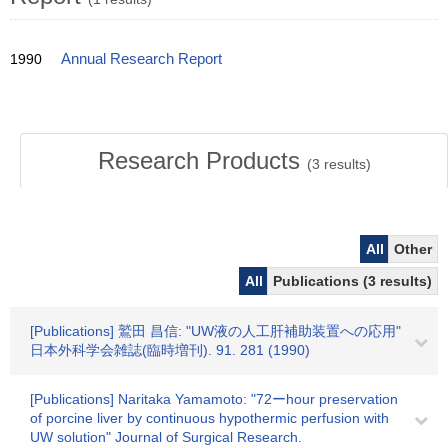
1990
Annual Research Report
Research Products
(
3
results)
All
Other
All
Publications (3 results)
[Publications] 鷲田 昌信: "UW液の人工肝補助装置への応用"
日本外科学会雑誌(臨時増刊). 91. 281 (1990)
[Publications] Naritaka Yamamoto: "72ーhour preservation
of porcine liver by continuous hypothermic perfusion with
UW solution" Journal of Surgical Research.