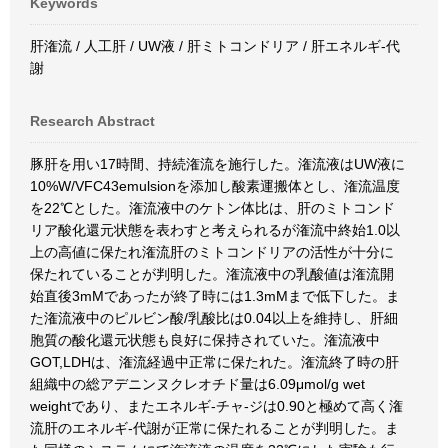
Keywords
肝潅流 / 人工肝 / UW液 / 肝ミトコンドリア / 肝エネルギ-代
謝
Research Abstract
豚肝を用い17時間、持続潅流を施行した。潅流液はUW液に
10%W/VFC43emulsionを添加し酸素運搬体とし、潅流温度
を22℃とした。潅流液中のケトン体比は、肝のミトコンド
リア酸化還元状態を表わすと考えられるが潅流中終始1.0以
上の高値に保たれ潅流肝のミトコンドリアの活性が十分に
保たれていることが判明した。潅流液中の乳酸値は潅流開
始直後3mMであったが終了時には1.3mMまで低下した。ま
た潅流液中のピルビン酸/乳酸比は0.04以上を維持し、肝細
胞質の酸化還元状態も良好に保持されていた。潅流液中
GOT,LDHは、潅流経過中正常に保たれた。潅流終了時の肝
組織中の総アデニンヌクレオチド量は6.09μmol/g wet
weightであり、またエネルギ-チャ-ジは0.90と極めて高く潅
流肝のエネルギ-代謝が正常に保たれることが判明した。ま