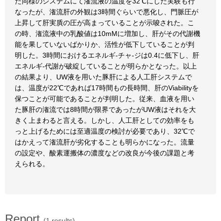
た同様のシステムにて潅流液の温度を32℃にした実験も行
なったが、潅流肝の外観は3時間ぐらいで悪化し、門脈圧が
上昇して肝実貭の圧が高まっていることが示唆された。こ
の時、潅流液中の乳酸値は10mMに増加し、肝がその代謝機
能を果していないばかりか、活性が低下していることが判
明した。3時間におけるエネルギ-チャ-ジは0.4に低下し、肝
エネルギ-代謝が破綻していることが明らかとなった。以上
の結果より、UW液を用いた豚肝による人工肝システムで
は、温度が22℃であれば17時間もの長時間、肝のViabilityを
保つことが可能であることが判明した。従来、血液を用い
た豚肝の潅流では8時間が限界であったがUW液はそれを大
きく上まわると言える。しかし、人工肝としての効率をも
っと上げるためには至適温度の検討が必要であり、32℃で
はかえって潅流肝が劣化することも明らかになった。流量
の設定や、酸素運搬体の濃度などの改良が今後の課題と考
えられる。
Report
(1 results)