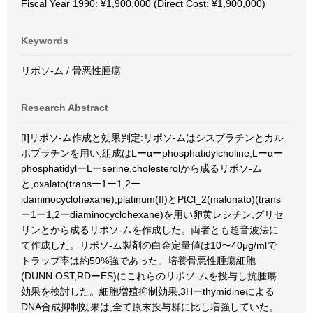
Fiscal Year 1990: ¥1,900,000 (Direct Cost: ¥1,900,000)
Keywords
リポソ-ム / 骨悪性腫瘍
Research Abstract
[I]リポソ-ム作成と効果判定:リポソ-ムはシスプラチンとカル
ボプラチンを用い,組成はLーαーphosphatidylcholine,Lーαー
phosphatidylーLーserine,cholesterolから成るリポソ-ム
と,oxalato(transー1ー1,2ー
idaminocyclohexane),platinum(II)とPtCl_2(malonato)(trans
ー1ー1,2ーdiaminocyclohexane)を用い卵黄レシチン,グリセ
リンとから成るリポソ-ムを作成した。両者とも超音波法に
て作成した。リポソ-ム製剤の白金定量値は10〜40μg/mlで
トラップ率は約50%強であった。培養骨悪性腫瘍細胞
(DUNN OST,RDーES)にこれらのリポソ-ムを投与し抗腫瘍
効果を検討した。細胞増殖抑制効果,3Hーthymidineによる
DNA合成抑制効果は,全て原末投与群に比し増強していた。