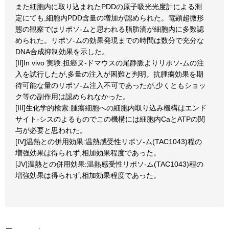
また細胞内に取り込まれたPDDの原子吸光光度計による測
定にても,細胞内PDD含量の増加が認められた。電顕超微形
態の観察ではリポソ-ムと思われる脂肪滴が細胞内に多数認
められた。リポソ-ムの効果発現までの時間は数分で充分な
DNA合成抑制効果を示した。
[II]In vivo 実験:担癌ヌ-ドマウスの尾静脈よりリポソ-ムの注
入を試行したが,多量の注入が困難と判明。抗腫瘍効果を期
待可能な量のリポソ-ム注入不可であったが,少くともショッ
ク等の副作用は認められなかった。
[III]生化学的検索:腫瘍細胞への細胞内取り込み機構はエンド
サイト-シスのよるものでこの機構には細胞内CaとATPの関
与が必要と思われた。
[IV]温熱との併用効果:温熱感受性リポソ-ム(TAC1043)程の
増強効果は得られず,相加効果程度であった。
[JV]温熱との併用効果:温熱感受性リポソ-ム(TAC1043)程の
増強効果は得られず,相加効果程度であった。