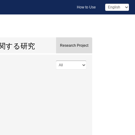
How to Use
関する研究
Research Project