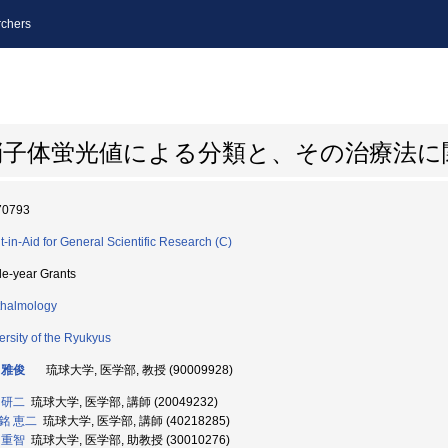
chers
硝子体蛍光値による分類と、その治療法に
70793
t-in-Aid for General Scientific Research (C)
le-year Grants
halmology
ersity of the Ryukyus
 雅俊
琉球大学, 医学部, 教授 (90009928)
 研二
琉球大学, 医学部, 講師 (20049232)
銘 恵二
琉球大学, 医学部, 講師 (40218285)
 重智
琉球大学, 医学部, 助教授 (30010276)