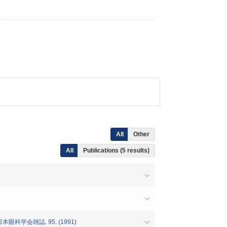
All
Other
All
Publications (5 results)
科学会雑誌. 95. (1991)