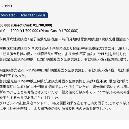
 – 1991
ompleted (Fiscal Year 1990)
00,000 (Direct Cost: ¥1,700,000)
al Year 1990: ¥1,700,000 (Direct Cost: ¥1,700,000)
前糖尿病性網膜症 / 硝子値蛍光値(後部) / 福田分類(糖尿病網膜症) / 網膜光凝固治療 / 
前糖尿病性網膜症を,その後部硝子体螢光値より軽症,中等症,重症の3群に分け,主とし
・効果(6カ月後の視力・網膜所見の変化により有効,不変,無効に分けた)を検討した
軽症例(螢光値20ng/ml以下)12眼:病巣凝固を全例実施し、有効8眼,不変2眼,無効1眼
。
中等症例(螢光値21〜35ng/ml)13眼:病巣凝固を全例実施し、有効6眼,不変4眼、無効
.5%以下であった。
重症例(螢光値36ng/ml以上)4眼:汎網膜光凝固を全例実施し,有効1眼,不変1眼,無効2
前網膜症には原則的に全例病巣凝固でよいと考えていたが、螢光値の高いものは汎
断をつけることも可能と考えていたが、螢光値の分散が広く,20ng/ml以下のものも多く
を主とするべきであることが判明した。
グロビンAic値(糖尿液コントロ-ル)も光凝固効果を左右する有力因子で,これが 
は更に症例を増加し、より成功率の高い病巣凝固法の適応を確立したい。