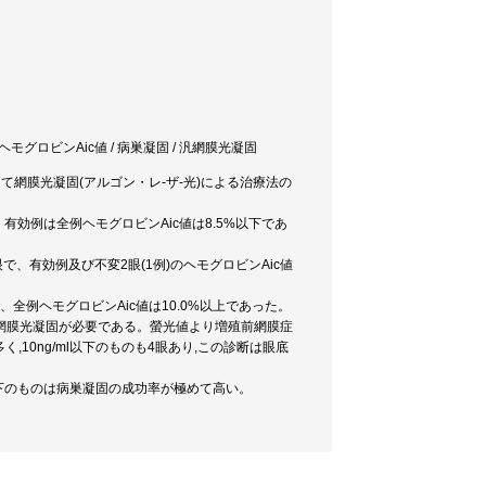
ヘモグロビンAic値 / 病巣凝固 / 汎網膜光凝固
て網膜光凝固(アルゴン・レ-ザ-光)による治療法の
。
で、有効例は全例ヘモグロビンAic値は8.5%以下であ
3眼で、有効例及び不変2眼(1例)のヘモグロビンAic値
眼で、全例ヘモグロビンAic値は10.0%以上であった。
網膜光凝固が必要である。螢光値より増殖前網膜症
,10ng/ml以下のものも4眼あり,この診断は眼底
%以下のものは病巣凝固の成功率が極めて高い。