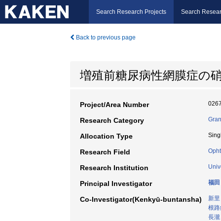
Search Research Projects
Search Resear
Back to previous page
増殖前糖尿病性網膜症の
026
Project/Area Number
Gran
Research Category
Sing
Allocation Type
Opht
Research Field
Univ
Research Institution
福田
Principal Investigator
新里
Co-Investigator(Kenkyū-buntansha)
根路
長瀧