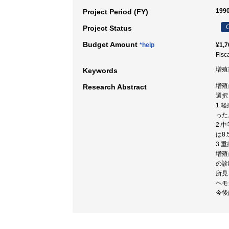
1990
Project Period (FY)
C
Project Status
Budget Amount
*help
¥1,7
Fisc
増殖
Keywords
増殖
Research Abstract
選択
1.
った
2.
は8
3.
増殖
の診
所見
ヘモ
今後