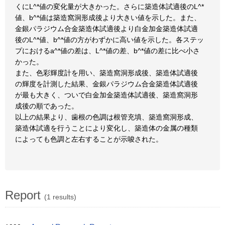
くにL^*値の変化量が大きかった。さらに築造体試適後のL^*
値、b^*値は築造窩洞形成後より大きい値を示した。また、
金銀パラジウム合金築造体試適後より白金加金築造体試適
後のL^*値、b^*値の方がわずかに高い値を示した。各ステッ
プにおけるa^*値の差は、L^*値の差、b^*値の差に比べ小さ
かった。
また、色彩輝度計を用い、築造窩洞形成後、築造体試適後
の輝度を計測した結果、金銀パラジウム合金築造体試適後
が最も大きく、ついで白金加金築造体試適後、築造窩洞形
成後の順であった。
以上の結果より、歯根の色調は根管充填、築造窩洞形成、
築造体試適を行うことにより変化し、築造体の金属の種類
によっても色調と左右することが示唆された。
Report
(1 results)