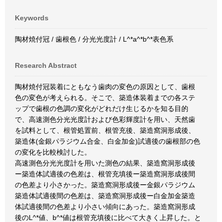
Keywords
陶材焼付冠 / 歯根色 / 分光光度計 / L^*a^*b^*表色系
Research Abstract
陶材焼付冠装着にともなう歯肉の変色の原因として、歯根
色の変色が考えられる。そこで、築造体装着までの各ステ
ップで歯根の色調の変化がどれだけ生じるかを知る目的
で、高速測色分光光度計および色彩輝度計を用い、天然歯
を試料として、根管処置前、根管充後、築造窩洞形成後、
築造体(金銀パラジウム合金、白金加金)試適後の歯根部の色
の変化を比較検討した。
高速測色分光光度計を用いた測色の結果、築造窩洞形成後
ー築造体試適後の色差は、根管充填後ー築造窩洞形成後間
の色差より小さかった。築造窩洞形成後ー金銀パラジウム
築造体試適後間の色差は、築造窩洞形成後ー白金加金築造
体試適後間の色差より小さい傾向にあった。築造窩洞形成
後のL^*値、b^*値は根管充填後に比べて大きく上昇した。と