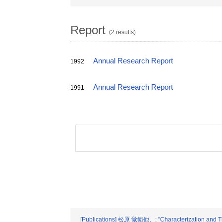
Report
(2 results)
Annual Research Report
1992
Annual Research Report
1991
[Publications] 松原 覚衛他、: "Characterization and The