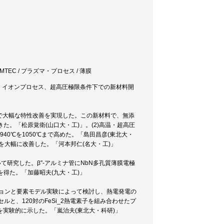
AMTEC / プラズマ・プロセス / 薄膜
ズマ・イオンプロセス、超高圧極限条件下での新材料開
ズマ処理で大幅な特性改善を実現した。この新材料で、無添
できた。「松原覚衛(山口大・工)」。(2)高温・超高圧
態温度940℃を1050℃まで高めた。「島田昌彦(東北大・
性を大幅に改善した。「河本邦仁(名大・工)」
いて研究した。β″-アルミナ管にNbN多孔質薄膜電極
^2を得た。「加藤昭夫(九大・工)」
ションと要素モデル実験によって検討し、熱電発電の
ルと、120対のFeSi_2熱電素子を組み合わせたプ
実験的に示した。「嵐治夫(東北大・科研)」