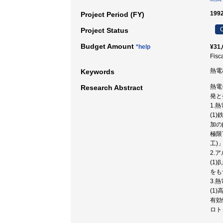
199
Project Period (FY)
C
Project Status
Budget Amount
*help
¥31,
Fisc
熱電材
Keywords
熱電
Research Abstract
発と
1.
(1
加の
極限
工)
2.
(1
をも
3.
(1
有効
ロト