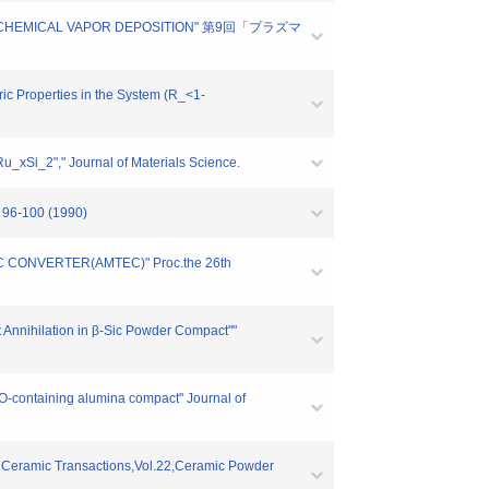
RGANIC CHEMICAL VAPOR DEPOSITION" 第9回「プラズマ
ic Properties in the System (R_<1-
u_xSi_2"," Journal of Materials Science.
. 96-100 (1990)
IC CONVERTER(AMTEC)" Proc.the 26th
 Annihilation in β-Sic Powder Compact""
_2O-containing alumina compact" Journal of
3" Ceramic Transactions,Vol.22,Ceramic Powder