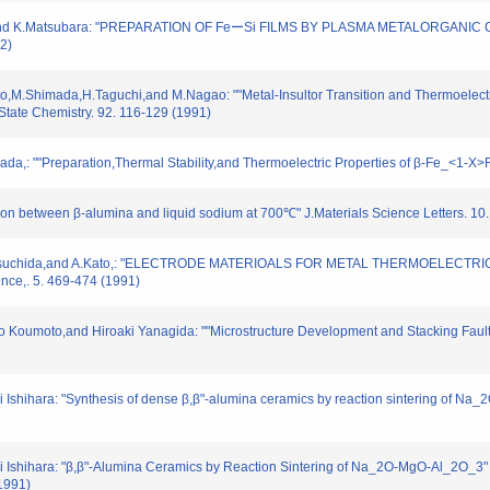
anagi and K.Matsubara: "PREPARATION OF FeーSi FILMS BY PLASMA METALO
2)
to,M.Shimada,H.Taguchi,and M.Nagao: ""Metal-Insultor Transition and Thermoelectr
tate Chemistry. 92. 116-129 (1991)
da,: ""Preparation,Thermal Stability,and Thermoelectric Properties of β-Fe_<1-X>R
tion between β-alumina and liquid sodium at 700℃" J.Materials Science Letters. 10
o,K.Tsuchida,and A.Kato,: "ELECTRODE MATERIOALS FOR METAL THERMOELECTR
nce,. 5. 469-474 (1991)
 Koumoto,and Hiroaki Yanagida: ""Microstructure Development and Stacking Fault
mi Ishihara: "Synthesis of dense β,β"-alumina ceramics by reaction sintering of Na
himi Ishihara: "β,β"-Alumina Ceramics by Reaction Sintering of Na_2O-MgO-Al_2O_
1991)