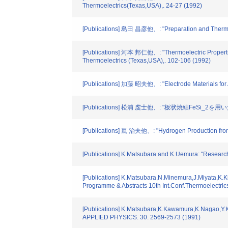
Thermoelectrics(Texas,USA),. 24-27 (1992)
[Publications] 島田 昌彦他、: "Preparation and Thermoel
[Publications] 河本 邦仁他、: "Thermoelectric Properties
Thermoelectrics (Texas,USA),. 102-106 (1992)
[Publications] 加藤 昭夫他、: "Electrode Materials for A
[Publications] 松浦 虔士他、: "板状焼結FeSi
[Publications] 嵐 治夫他、: "Hydrogen Production from 
[Publications] K.Matsubara and K.Uemura: "Research a
[Publications] K.Matsubara,N.Minemura,J.Miyata,K.K
Programme & Abstracts 10th Int.Conf.Thermoelectric
[Publications] K.Matsubara,K.Kawamura,K.Nagao,Y.
APPLIED PHYSICS. 30. 2569-2573 (1991)