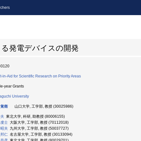
chers
よる発電デバイスの開発
03120
t-in-Aid for Scientific Research on Priority Areas
le-year Grants
guchi University
 覚衛
山口大学, 工学部, 教授 (30025986)
治夫
東北大学, 科研, 助教授 (80006155)
 虔士
大阪大学, 工学部, 教授 (70112018)
 昭夫
九州大学, 工学部, 教授 (50037727)
 邦仁
名古屋大学, 工学部, 教授 (30133094)
 昌彦
東北大学, 工学部, 教授 (80029701)