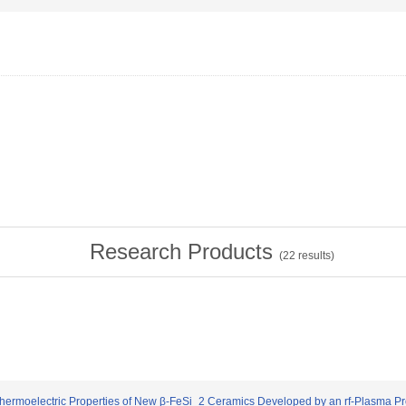
Research Products
(
22
results)
rmoelectric Properties of New β-FeSi_2 Ceramics Developed by an rf-Plasma Pro