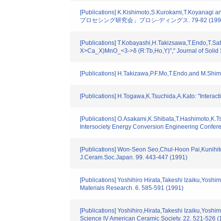
[Publications] K.Kishimoto,S.Kurokami,T.Koy
プロセシング研究会」プロシ-ディングス. 79-82 (199
[Publications] T.Kobayashi,H.Takizsawa,T.Endo,T.Sa
X>Ca_X)MnO_<3->δ (R:Tb,Ho,Y)"," Journal of Solid S
[Publications] H.Takizawa,P.F.Mo,T.Endo,and M.Shima
[Publications] H.Togawa,K.Tsuchida,A.Kato: "Interac
[Publications] O.Asakami,K.Shibata,T.Hashimot
Intersociety Energy Conversion Engineering Confere
[Publications] Won-Seon Seo,Chul-Hoon Pai,Kunihito
J.Ceram.Soc.Japan. 99. 443-447 (1991)
[Publications] Yoshihiro Hirata,Takeshi Izaiku,Yoshi
Materials Research. 6. 585-591 (1991)
[Publications] Yoshihiro,Hirata,Takeshi Izaiku,Yos
Science IV American Ceramic Society. 22. 521-526 (