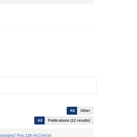
All
Other
All
Publications (22 results)
cessing" Proc.11th Int.Conf.on