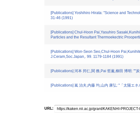
[Publications] Yoshihiro Hirata: "Science and Techn
31-46 (1991)
[Publications] Chul-Hoon Pai,Yasuhiro Sasaki,Kunih
Particles and the Resultant Thermoekectric Proopert
[Publications] Won-Seon Seo,Chul-Hoon Pai,Kunihito 
J.Ceram,Soc.Japan,. 99. 1179-1184 (1991)
[Publications] 河本 邦仁,関 務,Pai 哲薫,柳田
[Publications] 嵐 治夫,内藤 均,山内 康弘:
URL: