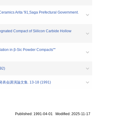
 Ceramics Arita '91,Saga Prefectural Government.
egnated Compact of Siilicon Carbide Hollow
ilation in β-Sic Powder Compacts""
92)
講演論文集. 13-18 (1991)
Published: 1991-04-01 Modified: 2025-11-17