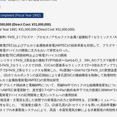
2
ompleted (Fiscal Year 1992)
000,000 (Direct Cost: ¥31,000,000)
al Year 1991: ¥31,000,000 (Direct Cost: ¥31,000,000)
料 / FeSi_2 / プロズマ・プロセス / アモルファス金属 / 超微粒子 / セラミックス / 
発電(TEC)およびアルカリ金属熱体発電(AMTEC)の技術革新を目指して、プラ
発電デバイスの開発に主力をおいて研究を行った。
熱電発電(TEC)用新材料および発電デバイスの開発
)鉄シリサイドFeSi_2系合金の微粒子(平均粒径〜2μm)をO_2、SiH_4のプラ
β-FeSi_2セラミックスで10倍、Cr,Coの置換系セラミックスで2〜3倍出力アップ
下でβ-FeSi_2系セラミックスを開発した。Ru置換(〜10at.%)でβ-FeSi_2の変
」。(3)ポリカルボシランの反応焼結により多孔質SiCの微細構造を制御して熱電特
アルカリ金属熱電発電(AMTEC)の実用化研究
)β,β″-アルミナ焼結体と電極材料について、溶融Na中でのミクロな組織構造変化につ
つAMTEC発電実験で、真空度3.7×10^<-2>Paの動作条件下で出力密度0.36W/cm
熱電発電デバイスの応用開発と電力システムへの適用技術
)高熱流束・大電流を流した状態での発電器の出力と効率特性を、計算機シミュレー
性を示した。「松浦虔士(阪大・工)」(2)多孔質のZr-セラミクスを用いた高効率電解セ
タイプの水素製造システムにより、高温・水蒸気電気分解による水素製造の有効性を