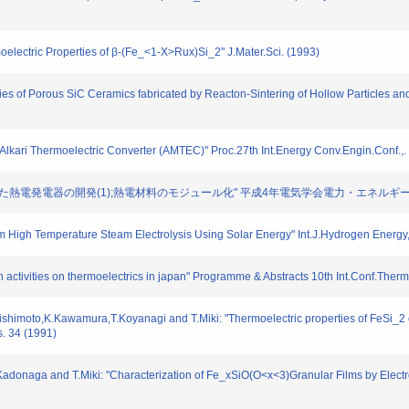
ectric Properties of β-(Fe_<1-X>Rux)Si_2" J.Mater.Sci. (1993)
 of Porous SiC Ceramics fabricated by Reacton-Sintering of Hollow Particles and 
lkari Thermoelectric Converter (AMTEC)" Proc.27th Int.Energy Conv.Engin.Conf.,.
_2を用いた熱電発電器の開発(1);熱電材料のモジュール化" 平成4年電気学会電力・エネルギー部門大会
High Temperature Steam Electrolysis Using Solar Energy" Int.J.Hydrogen Energy
ctivities on thermoelectrics in japan" Programme & Abstracts 10th Int.Conf.Thermo
ishimoto,K.Kawamura,T.Koyanagi and T.Miki: "Thermoelectric properties of FeSi_
s. 34 (1991)
Kadonaga and T.Miki: "Characterization of Fe_xSiO(O<x<3)Granular Films by E