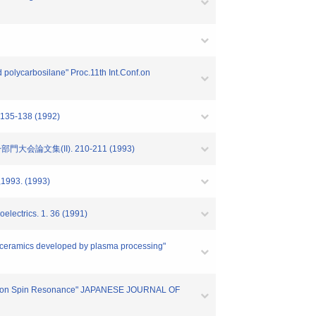
polycarbosilane" Proc.11th Int.Conf.on
 135-138 (1992)
論文集(II). 210-211 (1993)
,1993. (1993)
electrics. 1. 36 (1991)
2 ceramics developed by plasma processing"
lectron Spin Resonance" JAPANESE JOURNAL OF