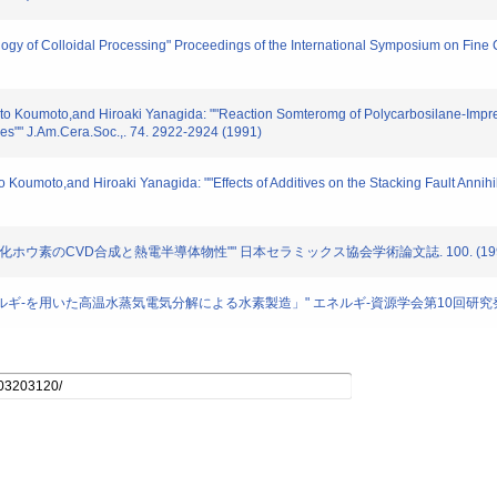
ology of Colloidal Processing" Proceedings of the International Symposium on Fine
ito Koumoto,and Hiroaki Yanagida: ""Reaction Somteromg of Polycarbosilane-Impr
ies"" J.Am.Cera.Soc.,. 74. 2922-2924 (1991)
Koumoto,and Hiroaki Yanagida: ""Effects of Additives on the Stacking Fault Annih
 博明: ""炭化ホウ素のCVD合成と熱電半導体物性"" 日本セラミックス協会学術論文誌. 100. (19
 "「太陽エネルギ-を用いた高温水蒸気電気分解による水素製造」" エネルギ-資源学会第10回研究発表会