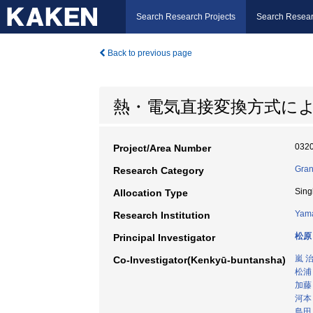
Search Research Projects
Search Resear
Back to previous page
熱・電気直接変換方式に
032
Project/Area Number
Gran
Research Category
Sing
Allocation Type
Yama
Research Institution
松原
Principal Investigator
嵐 
Co-Investigator(Kenkyū-buntansha)
松浦
加藤
河本
島田