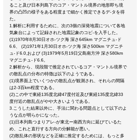
ること及び日本列島下のコア・マントル境界の地形即ち境
界の凸凹の様子をある程度まで細かく推定できるデ-タを得
た。
1.解析に利用するために、次の3個の深発地震について各地
気象台によって記録された地震記象のコピ-を入手した。
(1)1970年8月30日オホ-ツク海 深さ645km マグニチュ-ド
6.6、 (2)1971年1月30日オホ-ツク海 深さ500km マグニチ
ュ-ド6.0,および (3)1979年5月19日父島南方沖 深さ580km
マグニチュ-ド6.6。
2.解析から、現段階で推定されているコア・マントル境界で
の散乱点の分布の特徴は以下のようである。
(1)境界面上でいくつかの散乱点が観測され、それらの間隔
は2‐3百km程度である。
(2)この中で東経135度北緯47度付近及び東経135度北緯33
度付近の散乱点がやや大きいようである。
3.こうした結果以外に、手法に関わる問題点として以下のよ
うな点が明らかになった。
(1)日本列島つまりアレ-が東北ー南西方向に延びているた
め、これと直行する方向の分解能が悪い。
(2)散乱体の形状などを正確に推定するためには、もっと多