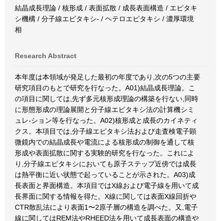
結晶成長理論 / 核形成 / 表面拡散 / 成長表面構造 / エピタキ
シ機構 / 分子線エピタキシ- / ヘテロエピタキシ / 濃厚環境
相
Research Abstract
本年度は本領域が発足した最初の年度であり,次の5つの主要
研究項目のもとで研究を行なった。A01)結晶成長理論。こ
の項目に関しては,先ず多元核形成理論の構築を行ない,同時
に形態形成の理論展開と分子線エピタキシ法の計算機シミ
ュレ-ション等を行なった。A02)核形成と成長のカイネティ
クス。本項目では,分子線エピタキシ法および走査検電子顕
微鏡内での結晶成長や電流による核形成の制御を通して核
形成や表面拡散に関する実験的研究を行なった。これによ
り,分子線エピタキシにおいても原子ステップ近傍では成長
は熱平衡に近い状態で起っていることが示された。A03)成
長表面と界面構造。本項目ではX線および電子線を用いて成
長界面に関する情報を得た。X線に関しては表面X線回折や
CTR散乱法により表面1〜2原子層の構造を調べた。又,電子
線に関してはREM法やRHEED法を用いて成長表面の構造や