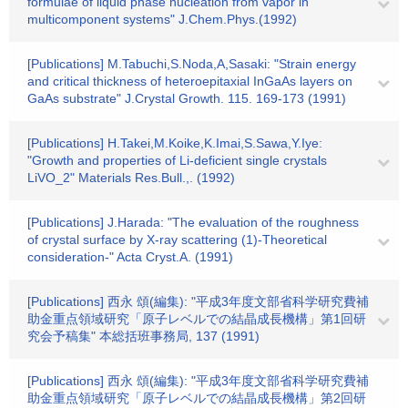
formulae of liquid phase nucleation from vapor in
multicomponent systems" J.Chem.Phys.(1992)
[Publications] M.Tabuchi,S.Noda,A,Sasaki: "Strain energy
and critical thickness of heteroepitaxial InGaAs layers on
GaAs substrate" J.Crystal Growth. 115. 169-173 (1991)
[Publications] H.Takei,M.Koike,K.Imai,S.Sawa,Y.Iye:
"Growth and properties of Li-deficient single crystals
LiVO_2" Materials Res.Bull.,. (1992)
[Publications] J.Harada: "The evaluation of the roughness
of crystal surface by X-ray scattering (1)-Theoretical
consideration-" Acta Cryst.A. (1991)
[Publications] 西永 頌(編集): "平成3年度文部省科学研究費補
助金重点領域研究「原子レベルでの結晶成長機構」第1回研
究会予稿集" 本総括班事務局, 137 (1991)
[Publications] 西永 頌(編集): "平成3年度文部省科学研究費補
助金重点領域研究「原子レベルでの結晶成長機構」第2回研