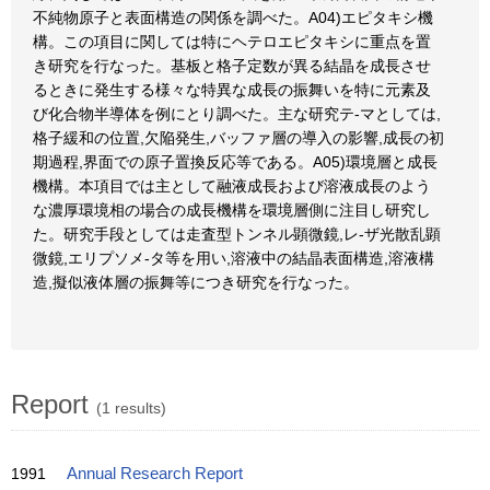
不純物原子と表面構造の関係を調べた。A04)エピタキシ機
構。この項目に関しては特にヘテロエピタキシに重点を置
き研究を行なった。基板と格子定数が異る結晶を成長させ
るときに発生する様々な特異な成長の振舞いを特に元素及
び化合物半導体を例にとり調べた。主な研究テ-マとしては,
格子緩和の位置,欠陥発生,バッファ層の導入の影響,成長の初
期過程,界面での原子置換反応等である。A05)環境層と成長
機構。本項目では主として融液成長および溶液成長のよう
な濃厚環境相の場合の成長機構を環境層側に注目し研究し
た。研究手段としては走査型トンネル顕微鏡,レ-ザ光散乱顕
微鏡,エリプソメ-タ等を用い,溶液中の結晶表面構造,溶液構
造,擬似液体層の振舞等につき研究を行なった。
Report
(1 results)
1991
Annual Research Report