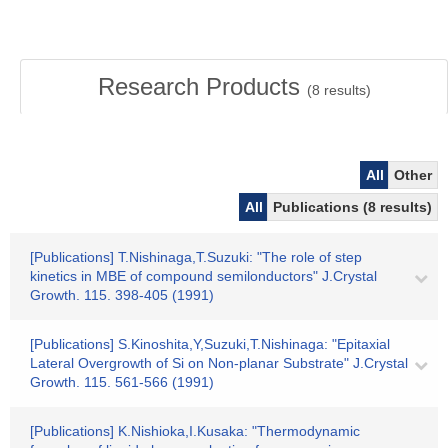
Research Products
(
8
results)
All
Other
All
Publications (8 results)
[Publications] T.Nishinaga,T.Suzuki: "The role of step
kinetics in MBE of compound semilonductors" J.Crystal
Growth. 115. 398-405 (1991)
[Publications] S.Kinoshita,Y,Suzuki,T.Nishinaga: "Epitaxial
Lateral Overgrowth of Si on Non-planar Substrate" J.Crystal
Growth. 115. 561-566 (1991)
[Publications] K.Nishioka,I.Kusaka: "Thermodynamic