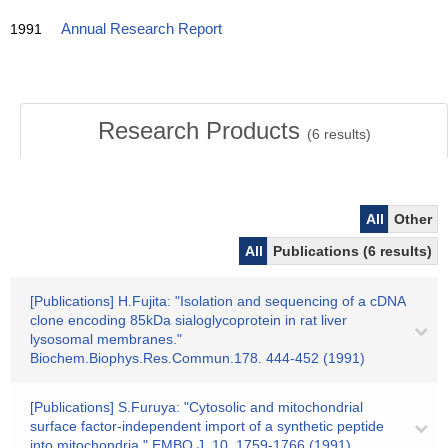
1991
Annual Research Report
Research Products
(
6
results)
All
Other
All
Publications (6 results)
[Publications] H.Fujita: "Isolation and sequencing of a cDNA
clone encoding 85kDa sialoglycoprotein in rat liver
lysosomal membranes."
Biochem.Biophys.Res.Commun.178. 444-452 (1991)
[Publications] S.Furuya: "Cytosolic and mitochondrial
surface factor-independent import of a synthetic peptide
into mitochondria." EMBO.J. 10. 1759-1766 (1991)