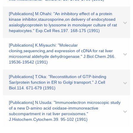
[Publications] M.Ohahi: "An inhibitory effect of a protein
kinase inhibitor,staurosporine,on delivery of endocytosed
asialoglycoprotein to lysosome in monolayer culture of rat
hepatocytes." Exp.Cell Res.197. 168-175 (1991)
[Publications] K.Miyauchi: "Molecular
cloning,sequencing,and expression of cDNA for rat liver
microsomal aldehyde dehydrogenase." J.Biol.Chem.266.
19536-19542 (1991)
[Publications] T.Oka: "Reconstitution of GTP-binding
Sar/protein function in ER to Golgi transport." J.Cell
Biol.114. 671-679 (1991)
[Publications] N.Usuda: "Immunoelectron microscopic study
of a new D-amino acid oxidase-immunoreactive
subcompartment in rat liver peroxisomes."
J.Histochem.Cytochem.39. 95-102 (1991)