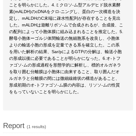
ことを明らかにした。4.ミクロソ-ム型アルデヒド脱水素酵
素(mALDH)のcDNAをクロ-ニングし、蛋白の一次構造を決
定し、mALDHのC末端に疎水性配列が存在することを見出
した。mALDHは遊離リボソ-ムで合成されるが、合成後、こ
の配列によって小胞体膜に組み込まれることを推定した。5.
酵母小胞体ーゴルジ体間輸送の無細胞系を改良し、小胞体
よりの輸送小胞の形成を定量できる系を確立した。この系
を用いた解析の結果、Sar/pによるGTPの分解は、輸送小胞
の形成以後に必要であることが明らかになった。6.オ-トフ
ァゴソ-ムの形成過程を形態学的に解析し、標的オルガネラ
を取り囲む分離膜は小胞体に由来すること、取り囲んだオ
ルガネラと分離膜の間には微細線維状の構造があること、
形成初期のオ-トファゴソ-ム膜の内容は、リソソ-ムの性質
をもっていないことを明らかにした。
Report
(1 results)