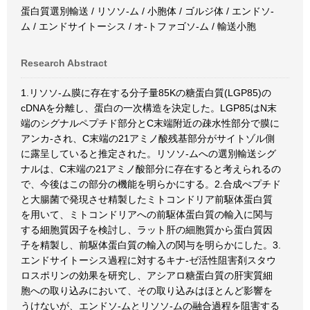
蛋白質選別輸送 / リソソ-ム / 小胞体 / ゴルジ体 / エンドソ-
ム / エンドサイトーシス / オ-トファゴソ-ム / 輸送小胞
Research Abstract
1.リソソ-ム膜に存在する分子量85Kの糖蛋白質(LGP85)の
cDNAを分離し、蛋白の一次構造を決定した。LGP85はN末
端のシグナルペプチド部分とC末端附近の疎水性部分で膜に
アンカ-され、C末端の21アミノ酸残基部分がサイトゾル側
に露呈していると推定された。リソソ-ムへの選別輸送シグ
ナルは、C末端の21アミノ酸部分に存在すると考えられるの
で、今後はこの部分の機能を明らかにする。2.合成ぺプチド
と大腸菌で発現させ精製したミトコンドリア前駆体蛋白質
を用いて、ミトコンドリアへの前駆体蛋白質の輸入に関与
する細胞質因子を検討し、ラット肝の細胞質から蛋白質因
子を精製し、前駆体蛋白質の輸入の関与を明らかにした。3.
エンドサイトーシス過程に対するキナ-ゼ活性阻害剤スタウ
ロスポリンの効果を研究し、アシアロ糖蛋白質の肝実質細
胞への取り込みにおいて、その取り込みはほとんど影響を
うけないが、エンドソ-ムとリソソ-ムの融合過程を阻害する