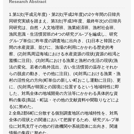
Research Abstract
1.第1次(平成元年度)・第2次(平成2年度)の2ケ年間の日韓共
同研究実績を踏まえ、第3次(平成3年度、最終年次)の日韓共
同研究は、自然・人文地理班、漁業経済班、漁村社会班、
漁民意識・生活慣習班の4つの研究グル-プを編成し、研究
グル-プ単位に昨年度の調査地に出向き、(1)日本と韓国との
間の水産資源、並びに、漁場の利用にかかわる歴史的考
察、(2)対馬周辺海域における水産資源の現状(資源の枯渇と
濫獲に注目)、(3)対馬における漁業と漁村の生活の現状(漁
法の変化、若者の島外流出、古い生活慣習の温存とそれか
らの脱皮の動き、その他に注目)、(4)対馬における漁業・漁
村の活性化の方向(町単位の新しい町おこし運動に注目)、更
に、(5)対馬が韓国との国境に位置するという地域特性に即
した、対馬全体の地域開発の方法等にかかわる具体的な資
料の集収(島誌・町誌・その他の文献資料や聞取りなどによ
る)に努めた。
2.全島2郡6町に分散する個別調査地区の地域特性を、対馬
全体の現状との関連において把握するため、研究グル-プ単
位に対馬支庁その他の行政機関や系統団体に出向き、関連
情報の集収に努めた。