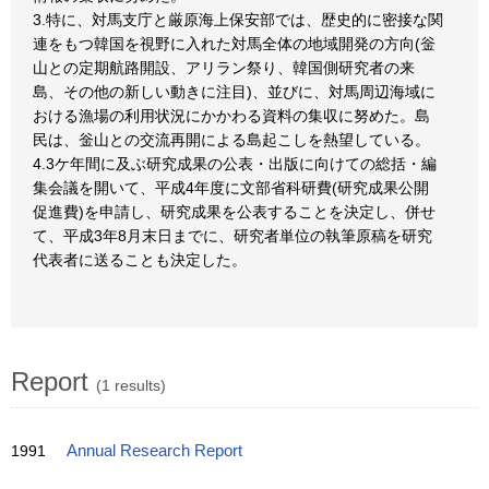
3.特に、対馬支庁と厳原海上保安部では、歴史的に密接な関
連をもつ韓国を視野に入れた対馬全体の地域開発の方向(釡
山との定期航路開設、アリラン祭り、韓国側研究者の来
島、その他の新しい動きに注目)、並びに、対馬周辺海域に
おける漁場の利用状況にかかわる資料の集収に努めた。島
民は、釡山との交流再開による島起こしを熱望している。
4.3ケ年間に及ぶ研究成果の公表・出版に向けての総括・編
集会議を開いて、平成4年度に文部省科研費(研究成果公開
促進費)を申請し、研究成果を公表することを決定し、併せ
て、平成3年8月末日までに、研究者単位の執筆原稿を研究
代表者に送ることも決定した。
Report
(1 results)
1991
Annual Research Report