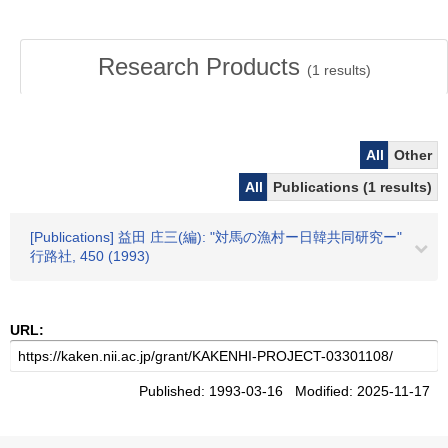
Research Products
(
1
results)
All
Other
All
Publications (1 results)
[Publications] 益田 庄三(編): "対馬の漁村ー日韓共同研究ー"
行路社, 450 (1993)
URL:
Published: 1993-03-16 Modified: 2025-11-17