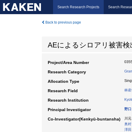
Search Research Projects
Search Resear
Back to previous page
AEによるシロアリ被害検
035
Project/Area Number
Gran
Research Category
Sing
Allocation Type
林産
Research Field
Kyot
Research Institution
野口
Principal Investigator
川元
Co-Investigator(Kenkyū-buntansha)
奥村
澤田