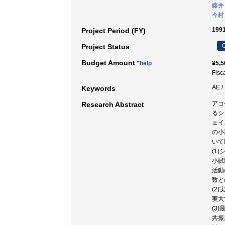
藤井
今村
199
Project Period (FY)
C
Project Status
Budget Amount
*help
¥5,5
Fisc
AE 
Keywords
アコ
Research Abstract
るシ
ェイ
の小
いて
(1
小試
活動
数と
(2
実大
(3
共振