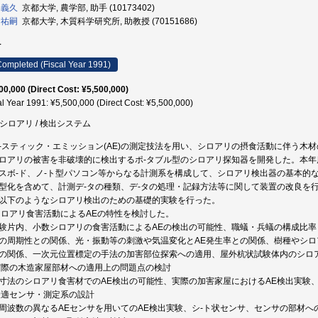
 義久
京都大学, 農学部, 助手 (10173402)
 祐嗣
京都大学, 木質科学研究所, 助教授 (70151686)
1
ompleted (Fiscal Year 1991)
00,000 (Direct Cost: ¥5,500,000)
al Year 1991: ¥5,500,000 (Direct Cost: ¥5,500,000)
/ シロアリ / 検出システム
-スティック・エミッション(AE)の測定技法を用い、シロアリの摂食活動に伴う木
ロアリの被害を非破壊的に検出するポ-タブル型のシロアリ探知器を開発した。本年
スボ-ド、ノ-ト型パソコン等からなる計測系を構成して、シロアリ検出器の基本的
型化を含めて、計測デ-タの種類、デ-タの処理・記録方法等に関して装置の改良を
以下のようなシロアリ検出のための基礎的実験を行った。
)シロアリ食害活動によるAEの特性を検討した。
験片内、小数シロアリの食害活動によるAEの検出の可能性、職蟻・兵蟻の構成比率
の周期性との関係、光・振動等の刺激や気温変化とAE発生率との関係、樹種やシロ
の関係、一次元位置標定の手法の加害部位探索への適用、屋外杭状試験体内のシロ
)実際の木造家屋部材への適用上の問題点の検討
寸法のシロアリ食害材でのAE検出の可能性、実際の加害家屋におけるAE検出実験
)最適センサ・測定系の設計
周波数の異なるAEセンサを用いてのAE検出実験、シ-ト状センサ、センサの部材へ