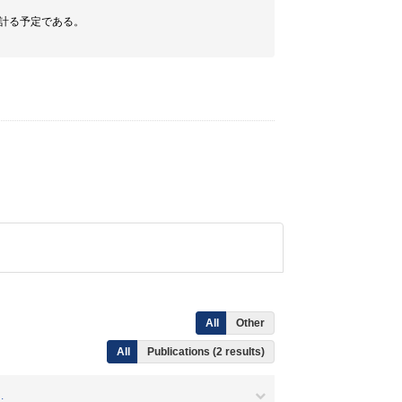
計る予定である。
All
Other
All
Publications (2 results)
.