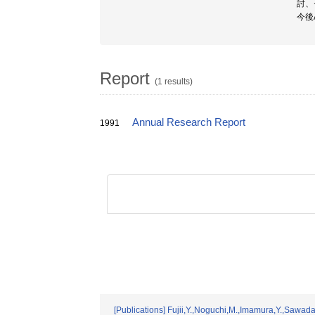
討、
今後
Report
(1 results)
Annual Research Report
1991
[Publications] Fujii,Y.,Noguchi,M.,Imamura,Y.,Sawada