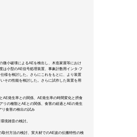
材の微小破壊によるAEを検出し、木造家屋等におけ
度は小型のAE信号処理装置、事象計数用インタ-フ
な仕様を検討した。さらにこれをもとに、より装置
行いその性能を検討した。さらに試作した装置を用
とAE発生率との関係、AE発生率の時間変化と摂食
アリの種類とAEとの関係、食害の経過とAEの発生
アリ食害の検出の試み
、環境雑音の検討。
の取付方法の検討、実大材でのAE波の伝搬特性の検