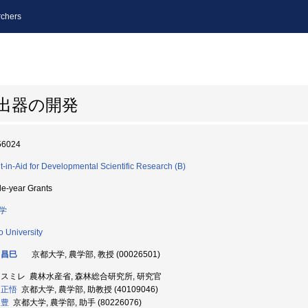
chers
出器の開発
56024
t-in-Aid for Developmental Scientific Research (B)
le-year Grants
学
o University
 昌巳
京都大学, 農学部, 教授 (00026501)
 スミレ 農林水産省, 森林総合研究所, 研究官
 正悟
京都大学, 農学部, 助教授 (40109046)
 豊
京都大学, 農学部, 助手 (80226076)