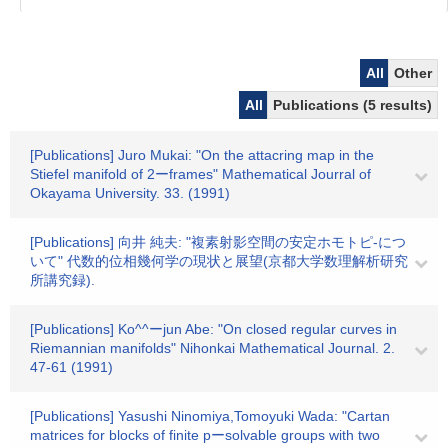
All
Other
All
Publications (5 results)
[Publications] Juro Mukai: "On the attacring map in the
Stiefel manifold of 2ーframes" Mathematical Jourral of
Okayama University. 33. (1991)
[Publications] 向井 純夫: "複素射影空間の安定ホモトピ-につ
いて" 代数的位相幾何学の現状と展望(京都大学数理解析研究
所講究録).
[Publications] Ko^^ーjun Abe: "On closed regular curves in
Riemannian manifolds" Nihonkai Mathematical Journal. 2.
47-61 (1991)
[Publications] Yasushi Ninomiya,Tomoyuki Wada: "Cartan
matrices for blocks of finite pーsolvable groups with two