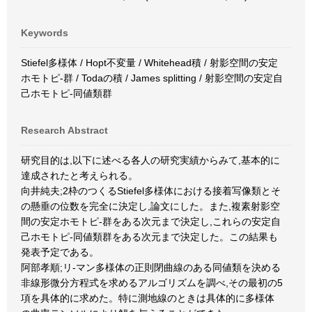
Keywords
Stiefel多様体 / Hopt不変量 / Whitehead積 / 射影空間の安定
ホモトピ-群 / Todaの積 / James splitting / 射影空間の安定自
己ホモトピ-同値類群
Research Abstract
研究目的は,以下に述べる各人の研究実績からみて,基本的に
達成されたと考えられる。
向井純夫;2枠のつくるStiefel多様体における接着写像類とそ
の懸垂の位数を完全に決定し,論文にした。また,複素射影空
間の安定ホモトピ-群をある次元まで決定し,これらの安定自
己ホモトピ-同値類群をある次元まで決定した。この結果も
発表予定である。
阿部孝順;リ-マン多様体の正則閉曲線のある同値類を決める
非線形微分方程式を求めるアルゴリズムを調べ,その最初の5
項を具体的に求めた。特に測地線のときは具体的に多様体