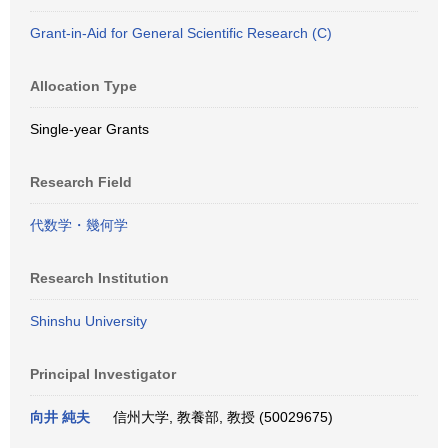
Grant-in-Aid for General Scientific Research (C)
Allocation Type
Single-year Grants
Research Field
代数学・幾何学
Research Institution
Shinshu University
Principal Investigator
向井 純夫
信州大学, 教養部, 教授 (50029675)