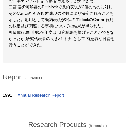
の曲率テンソルにより解を与えることができた。
二宮 晏;P可解群のPーblockで既約表現が2個のものに対し,
そのCartan行列が既約表現の次数により決定されることを
示した。応用として既約表現が2個の主blockのCartan行列
の決定及び関連する事柄についての結果が得られた。
可知偉行,西川 耿;今年度は,研究成果を挙げることができな
かったが,研究代表者の良きパ-トナ-として,有意義な討論を
行うことができた。
Report
(1 results)
1991
Annual Research Report
Research Products
(
5
results)