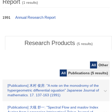
Report
(1 results)
1991
Annual Research Report
Research Products
(
5
results)
All
Other
All
Publications (5 results)
[Publications] 木村 俊房: "A note on the monodromy of the
hypergeometric differential oguation" Japanese Journal of
mathematics. 17. 137-163 (1991)
[Publications] 大槻 舒一: "Spectral Flow and maslov Index