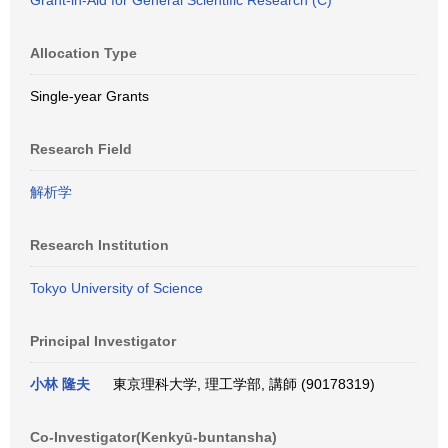
Grant-in-Aid for General Scientific Research (C)
Allocation Type
Single-year Grants
Research Field
解析学
Research Institution
Tokyo University of Science
Principal Investigator
小林 隆夫
東京理科大学, 理工学部, 講師 (90178319)
Co-Investigator(Kenkyū-buntansha)