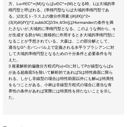
方、Lu=f∈C^∝(M)ならばu∈C^∝(M)となる時、Lは大域的準
楕円型と呼ばれる。(準楕円型ならば大域的準楕円型であ
る。)2次元ト-ラス上の微分作用素:(∂/(∂X))^2+
(3(X)∂/(∂Y))^2,subb3C[2/3π,4/3π]はHormanderの条件を満
たさないが,大域的に準楕円型となる。このような例から、η
が生成する群がMに推移的に作用するとき大域的準楕円型に
なることが予想されている。大森は、この部分解として、
適当なG^-主バンバル上で定義される水平ラプラシアンに対
して大域的準楕円型となるための十分条件と必要条件を与
えた。
3.複素解析的偏微分方程式P(u)=Oに対してPが線型ならばu
がある超曲面Sを除いて解析的であればSは特性曲面に限ら
れる。しかし非線型の場合は特性助面以外にも解uは特異性
をもつことがある。小林は非線型方程式の場合に適当な有
界性の条件があれば実際には特異性を持たないことを示し
た。