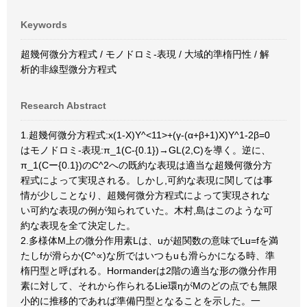
Keywords
超幾何微分方程式 / モノドロミ-表現 / 大域的準楕円性 / 解
析的非線型微分方程式
Research Abstract
1.超幾何微分方程式:x(1-X)Y^<11>+(γ-(α+β+1)X)Y^1-2β=0
はモノドロミ-表現:π_1(C-{0.1})→GL(2,C)を導く。逆に、
π_1(Cー{0.1})のC^2への既約な表現は適当な超幾何微分方
程式によって実現される。しかし,可約な表現に関しては事
情が少しことなり、超幾何微分方程式によって実現されな
い可約な表現の例が知られていた。木村,島はこのような可
約な表現を全て決定した。
2.多様体M上の微分作用素Lは、uが超関数の意味でLu=fを満
たしfが滑らか(C^∝)な所ではいつもuも滑らかになる時、準
楕円型と呼ばれる。Hormanderは2階の適当な形の微分作用
素に対して、それから作られるLie環ηがMのどの点でも無限
小的に推移的であれば準備円型となることを示した。一