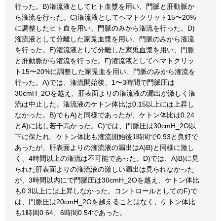
行った。B)潅流液としてヒト血漿を用い、門脈と肝動脈か
ら潅流を行った。C)潅流液としてヘマトクリット15〜20%
に調整したヒト血を用い、門脈のみから潅流を行った。D)
潅流液として分離した家兎血漿を用い、門脈のみから潅流
を行った。E)潅流液として分離した家兎血漿を用い、門脈
と肝動脈から潅流を行った。F)潅流液としてヘマトクリッ
ト15〜20%に調整した家兎血を用い、門脈のみから潅流を
行った。A)では、潅流開始後、1〜3時間で門脈圧は
30cmH_2Oを越え、肝表面よりの潅流液の漏出が激しく潅
流は中止した。潅流液のケトン体比は0.15以上には上昇し
なかった。B)でもA)と同様であったが、ケトン体比は0.24
とA)に比し若干高かった。C)では、門脈圧は30cmH_2O以
下に保たれ、ケトン体比も潅流開始後1時間で0.93と良好で
あったが、肝表面よりの潅流液の漏出はA)B)と同様に激し
く、4時間以上の潅流は不可能であった。D)では、A)B)に見
られた肝表面よりの潅流液の激しい漏出は見られなかった
が、3時間以内にで門脈圧は30cmH_2Oを越え、ケトン体比
も0.3以上には上昇しなかった。コントロールとしてのF)で
は、門脈圧は20cmH_2Oを越えることはなく、ケトン体比
も1時間0.64、6時間0.54であった。