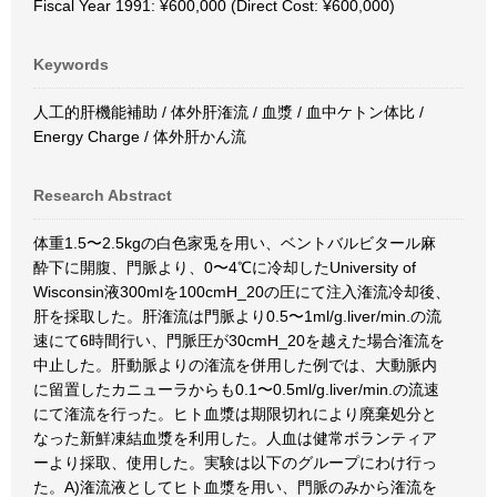
Fiscal Year 1991: ¥600,000 (Direct Cost: ¥600,000)
Keywords
人工的肝機能補助 / 体外肝潅流 / 血漿 / 血中ケトン体比 /
Energy Charge / 体外肝かん流
Research Abstract
体重1.5〜2.5kgの白色家兎を用い、ベントバルビタール麻
酔下に開腹、門脈より、0〜4℃に冷却したUniversity of
Wisconsin液300mlを100cmH_20の圧にて注入潅流冷却後、
肝を採取した。肝潅流は門脈より0.5〜1ml/g.liver/min.の流
速にて6時間行い、門脈圧が30cmH_20を越えた場合潅流を
中止した。肝動脈よりの潅流を併用した例では、大動脈内
に留置したカニューラからも0.1〜0.5ml/g.liver/min.の流速
にて潅流を行った。ヒト血漿は期限切れにより廃棄処分と
なった新鮮凍結血漿を利用した。人血は健常ボランティア
ーより採取、使用した。実験は以下のグループにわけ行っ
た。A)潅流液としてヒト血漿を用い、門脈のみから潅流を