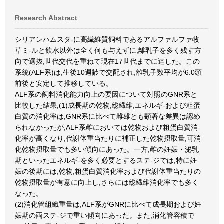
Research Abstract
シリアンハムスタ-に高繊維質飼料であるアルファルファ牧
草ミ-ルと飲水以外は全く何も与えずに,離乳子を多く残す方
向で選抜,世代交代を重ねて現在17世代までに達した。この
系統(ALF系)は,生後10週齢で交配され,離乳子数平均が6.0頭
前後と安定して推移している。
ALF系の飼料消化能力向上の要因について対照のGNR系と
比較した結果,(1)成長期の乾物,総繊維,エネルギ-および粗蛋
白質の消化率は,GNR系に比べて雌雄とも顕著な差異は認め
られなかったが,ALF系雌においては乾物および粗蛋白質消
化率が高くなり,代謝体重当たりに補正した乾物摂取量,可消
化乾物摂取量でも多い傾向にあった。一方,雌の妊娠・泌乳
期といったエネルギ-を多く必要とするステ-ジでは,特に妊
娠の後期には,乾物,粗蛋白質消化率および代謝体重当たりの
乾物摂取量が有意に向上し,さらには総繊維消化率でも多く
なった。
(2)消化管組織重量は,ALF系がGNRに比べて成長期および妊
娠期の両ステ-ジで重い傾向にあった。また,消化管容積で