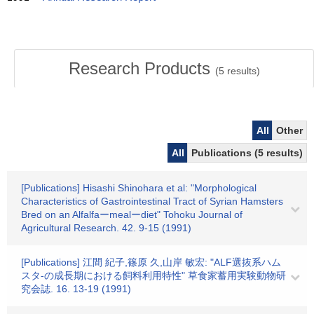
Research Products
(
5
results)
All
Other
All
Publications (5 results)
[Publications] Hisashi Shinohara et al: "Morphological
Characteristics of Gastrointestinal Tract of Syrian Hamsters
Bred on an Alfalfaーmealーdiet" Tohoku Journal of
Agricultural Research. 42. 9-15 (1991)
[Publications] 江間 紀子,篠原 久,山岸 敏宏: "ALF選抜系ハム
スタ-の成長期における飼料利用特性" 草食家蓄用実験動物研
究会誌. 16. 13-19 (1991)