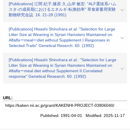
[Publications] 江間 紀子,篠原 久,山岸 敏宏: "ALF選抜系ハム
スタ-の成長期におけるエネルギ-転換効率" 草食家蓄用実験
動物研究会誌. 16. 21-28 (1991)
[Publications] Hisashi Shinohara et al: "Selection for Large
Litter Size at Weaning in Syrian Hamsters Maintained on
Alfalfaーmealーdiet without Supplement I.Responses in
Selected Traits" Genetical Reserch. 60. (1992)
[Publications] Hisashi Shinohara et al.: "Selection for Large
Litter Size at Weaning in Syrian Hamsters Maintained on
Alfalfaーmeal diet without Supplement II.Correlated
response" Genetical Research. 60. (1992)
URL:
Published: 1991-04-01 Modified: 2025-11-17