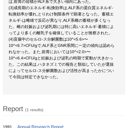
は,前胃の容積がALF系で大きい傾向にあった。
(3)成長期のエネルギ-転換効率は,ALF系の蛋白質エネルギ-
転換効率が優れ,とりわけ制限条件で顕著となった。蓄積エ
ネルギ-は雌雄で反応が異なり,ALF系雌の蓄積が多くなっ
た。雌の妊娠および泌乳期には特に高いエネルギ-蓄積によ
ってより多くの離乳子を確保していることが推察された。
(4)盲腸中のセルロ-ス分解菌数は10^<5.6>〜
10^<6.7>CFU/gで,ALF系とGNR系間に一定の傾向は認めら
れなかった。また,前胃においては10^<2.0>〜
10^<6.4>CFU/gと妊娠および泌乳の時期で変動が大きかっ
た。この結果は,ハタネズミでの報告と類似していたが選抜
によってセルロ-ス分解菌数および活性が高まったかについ
て今回は特定できなかった。
Report
(1 results)
1991
Annual Research Report