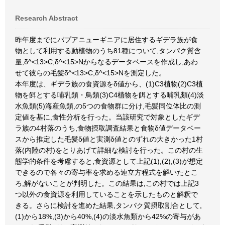
Research Abstract
昨年度までにパプアニューギニアに居住するギデラ族が食
物として利用する動植物のうち81種について,タンパク質含
量,δ^<13>C,δ^<15>Nからなるデータベースを作成し,あわ
せて彼らの毛髪δ^<13>C,δ^<15>Nを測定した。
本年度は、ギデラ族の食資源をδ値から、(1)C3植物(2)C3植
物を餌とする哺乳類・鳥類(3)C4植物を餌とする哺乳類(4)淡
水魚類(5)海産魚類,の5つの食物群に分け,毛髪同位体比の測
定値を基に,食性分析を行った。当該研究で対象としたギデ
ラ族の4村落のうち,食物摂取調査結果と食物δ値データベー
スから推定した毛髪δ値と実測δ値とのずれの大きかった1村
落(内陸の村)をとりあげて詳細な検討を行った。この村の生
態学的条件を考慮すると,食資源として上記(1),(2),(3)が想定
できるので各々の寄与率を求める連立方程式を解いたとこ
ろ,解がないことが判明した。この結果は,この村では上記3
つ以外の食資源を利用していることを示したものと解釈で
きる。さらに検討を進めた結果,タンパク質摂取割合として,
(1)から18%,(3)から40%,(4)の淡水魚類から42%の寄与があ