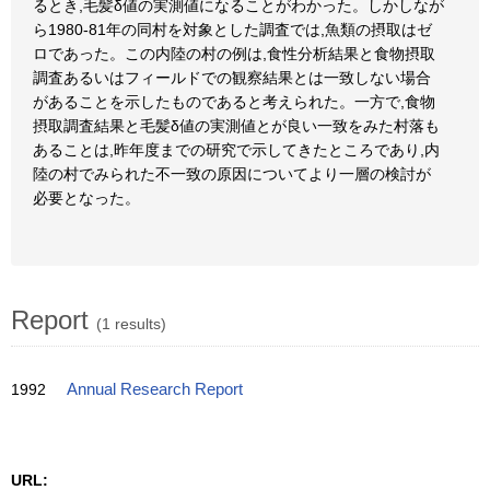
るとき,毛髪δ値の実測値になることがわかった。しかしなが
ら1980-81年の同村を対象とした調査では,魚類の摂取はゼ
ロであった。この内陸の村の例は,食性分析結果と食物摂取
調査あるいはフィールドでの観察結果とは一致しない場合
があることを示したものであると考えられた。一方で,食物
摂取調査結果と毛髪δ値の実測値とが良い一致をみた村落も
あることは,昨年度までの研究で示してきたところであり,内
陸の村でみられた不一致の原因についてより一層の検討が
必要となった。
Report
(1 results)
1992
Annual Research Report
URL: