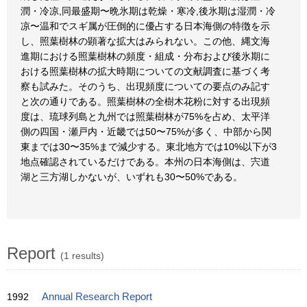
潤・冷凉,同最盛期〜晩氷期は乾燥・寒冷,後氷期は湿潤・冷
凉〜温和でスギ属が圧倒的に優占する日本海側の特徴を示
し、照葉樹林の顕著な拡大はみられない。この他、縄文海
進期における照葉樹林の頻度・組成・分布および後氷期に
おける照葉樹林の拡大時期についての文献調査に基づく考
察も試みた。そのうち、出現頻度についての要点のみ記す
と次の通りである。照葉樹林の全樹木花粉に対する出現頻
度は、琉球列島と九州では照葉樹林が75%を占め、太平洋
側の四国・瀬戸内・近畿では50〜75%が多く、中部から関
東までは30〜35%まで減少する。東北地方では10%以下が3
地点確認されているだけである。本州の日本海側は、宍道
湖と三方湖しかないが、いずれも30〜50%である。
Report
(1 results)
1992
Annual Research Report