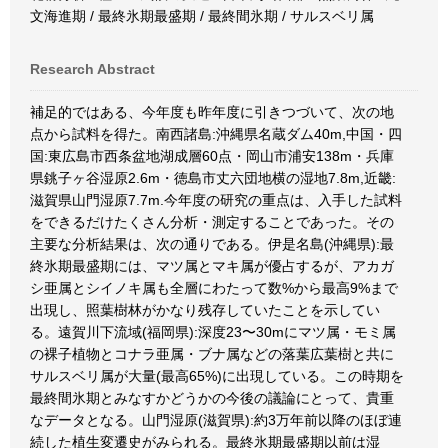
文海進期 / 最終氷期最盛期 / 最終間氷期 / サルスベリ属
Research Abstract
補足的ではある、今年度も昨年度に引きつづいて、次の地
点から試料を得た。南西諸島:沖縄県名蔵ダム40m,中国・四
国:東広島市西条盆地湖成層60点・岡山市浦安138m・兵庫
県銚子ヶ谷湿原2.6m・徳島市丈六団地横の湿地7.8m,近畿:
滋賀県山門湿原7.7m.今年度の研究の重点は、入手した試料
をできるだけたくさん分析・測定することであった。その
主要な分析結果は、次の通りである。伊是名島(沖縄県):最
終氷期最盛期には、マツ属とマキ属が優占するが、アカガ
シ亜属とシイノキ属も全層にわたって数%から最高9%まで
出現し、照葉樹林がかなり残存していたことを示してい
る。遠賀川下流域(福岡県):深度23〜30mにマツ属・モミ属
の裸子植物とコナラ亜属・ブナ属などの落葉広葉樹と共に
サルスベリ属が大量(最高65%)に出現している。この時期を
最終間氷期とみなすかどうかの今後の議論にとって、貴重
なデータとなる。山門湿原(滋賀県):約3万年前以降のほぼ連
続した植生変遷史がみられる。最終氷期最盛期以前は湿