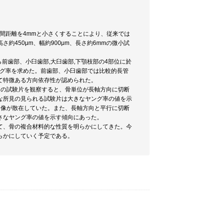
点間距離を4mmと小さくすることにより、従来では
450μm、幅約900μm、長さ約6mmの微小試
前歯部、小臼歯部,大臼歯部,下顎枝部の4部位に於
ヤング率を求めた。前歯部、小臼歯部では比較的長管
て特微ある方向依存性が認められた。
方向の試験片を観察すると、骨単位が長軸方向に切断
な所見の見られる試験片は大きなヤング率の値を示
た像が散在していた。また、長軸方向と平行に切断
さなヤング率の値を示す傾向にあった。
べて、骨の複合材料的な性質を明らかにしてきた。今
らかにしていく予定である。