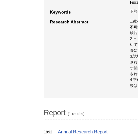
Fisc
下顎骨
Keywords
1.
Research Abstract
不可
験片
2.
いて
骨に
3.
され
す傾
され
4.
後は
Report
(1 results)
Annual Research Report
1992