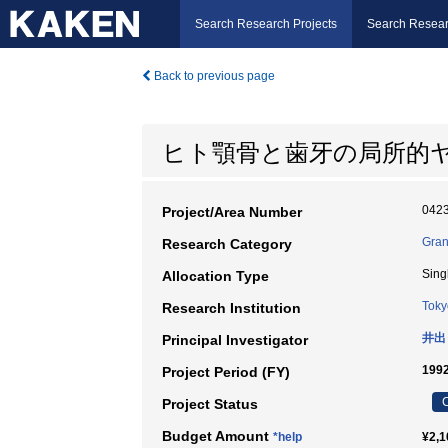
Search Research Projects
Search Resear
Back to previous page
ヒト顎骨と歯牙の局所的
042
Project/Area Number
Gran
Research Category
Sing
Allocation Type
Toky
Research Institution
井出
Principal Investigator
199
Project Period (FY)
C
Project Status
Budget Amount
*help
¥2,1