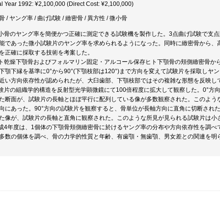
al Year 1992: ¥2,100,000 (Direct Cost: ¥2,100,000)
 / ヤング率 / 曲げ試験 / 緻密骨 / 異方性 / 微小骨
微小骨のヤング率を簡便かつ正確に測定できる試験機を製作した。3点曲げ試験で支
能であった微小試験片のヤング率を求められるようになった。同時に緻密骨から、高さ約
を正確に採取する技術を考案した。
ヒト乾燥下顎骨およびフォルマリン固定・アルコール保存ヒト下顎骨の頬側緻密骨から
下顎下縁を基準に0°から90°(下顎枝部は120°)まで方向を変えて試験片を採取し
近い方向依存性が認められたが、大臼歯部、下顎枝部ではその複雑な形態を反映し
試験片の組織学的構造を反射型光学顕微鏡にて100倍程度に拡大して観察した。0°
た断面が、試験片の長軸とほぼ平行に配列している像が多数観察された。このよう
向にあった。90°方向の試験片を観察すると、骨単位が長軸方向に直角に切断され
た像が、試験片の長軸と直角に観察された。このような所見が見られる試験片は小
平成4年度は、1個体の下顎骨頬側緻密骨に於けるヤング率の分布や方向依存性を調
多数の個体を調べ、骨の力学的性質と年齢、有歯顎・無歯顎、男女差との関連を明