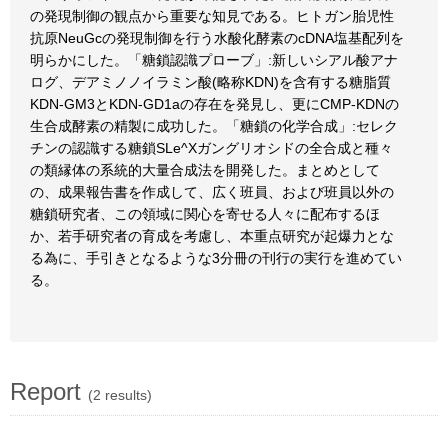
の発現制御の観点から重要な知見である。ヒトガン胎児性
抗原NeuGcの発現制御を行う水酸化酵素のcDNA塩基配列を
明らかにした。「糖鎖認識プローブ」:新しいシアル酸アナ
ログ、デアミノノイラミン酸(略称KDN)を含有する糖脂質
KDN-GM3とKDN-GD1aの存在を発見し、更にCMP-KDNの
生合成酵素の精製に成功した。「糖鎖の化学合成」:セレク
チンの認識する糖鎖SLe^Xガングリオシドの全合成と種々
の類縁体の系統的大量合成法を開発した。まとめとして
の、成果報告書を作成して、広く班員、および班員以外の
糖鎖研究者、この領域に関心を寄せる人々に配布するほ
か、若手研究者の育成を考慮し、本重点研究が起爆力とな
る為に、手引きとなるような3分冊の刊行の実行を進めてい
る。
Report
(2 results)