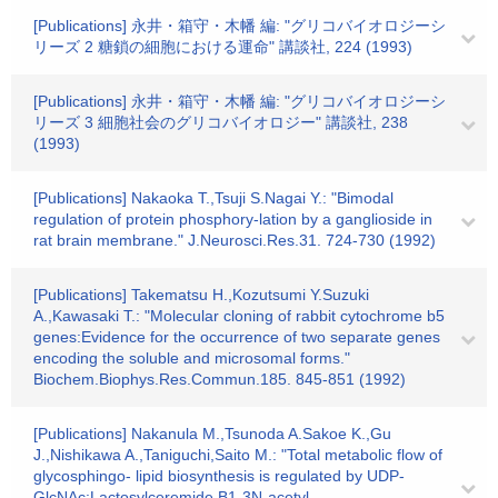
[Publications] 永井・箱守・木幡 編: "グリコバイオロジーシ
リーズ 2 糖鎖の細胞における運命" 講談社, 224 (1993)
[Publications] 永井・箱守・木幡 編: "グリコバイオロジーシ
リーズ 3 細胞社会のグリコバイオロジー" 講談社, 238
(1993)
[Publications] Nakaoka T.,Tsuji S.Nagai Y.: "Bimodal
regulation of protein phosphory-lation by a ganglioside in
rat brain membrane." J.Neurosci.Res.31. 724-730 (1992)
[Publications] Takematsu H.,Kozutsumi Y.Suzuki
A.,Kawasaki T.: "Molecular cloning of rabbit cytochrome b5
genes:Evidence for the occurrence of two separate genes
encoding the soluble and microsomal forms."
Biochem.Biophys.Res.Commun.185. 845-851 (1992)
[Publications] Nakanula M.,Tsunoda A.Sakoe K.,Gu
J.,Nishikawa A.,Taniguchi,Saito M.: "Total metabolic flow of
glycosphingo- lipid biosynthesis is regulated by UDP-
GlcNAc:Lactosylceremide B1-3N-acetyl-