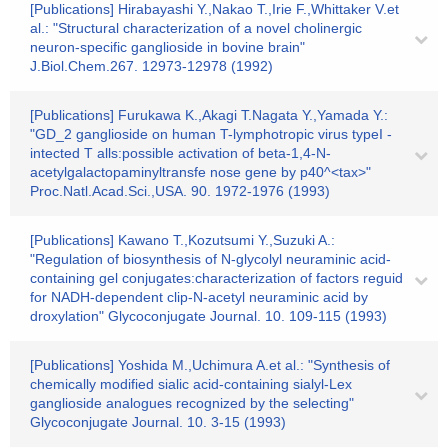
[Publications] Hirabayashi Y.,Nakao T.,Irie F.,Whittaker V.et
al.: "Structural characterization of a novel cholinergic
neuron-specific ganglioside in bovine brain"
J.Biol.Chem.267. 12973-12978 (1992)
[Publications] Furukawa K.,Akagi T.Nagata Y.,Yamada Y.:
"GD_2 ganglioside on human T-lymphotropic virus typeI -
intected T alls:possible activation of beta-1,4-N-
acetylgalactopaminyltransfe nose gene by p40^<tax>"
Proc.Natl.Acad.Sci.,USA. 90. 1972-1976 (1993)
[Publications] Kawano T.,Kozutsumi Y.,Suzuki A.:
"Regulation of biosynthesis of N-glycolyl neuraminic acid-
containing gel conjugates:characterization of factors reguid
for NADH-dependent clip-N-acetyl neuraminic acid by
droxylation" Glycoconjugate Journal. 10. 109-115 (1993)
[Publications] Yoshida M.,Uchimura A.et al.: "Synthesis of
chemically modified sialic acid-containing sialyl-Lex
ganglioside analogues recognized by the selecting"
Glycoconjugate Journal. 10. 3-15 (1993)