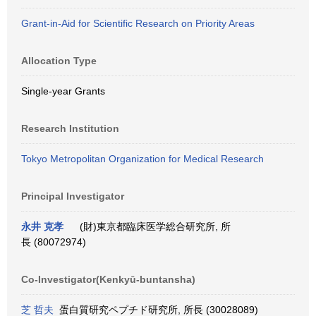
Grant-in-Aid for Scientific Research on Priority Areas
Allocation Type
Single-year Grants
Research Institution
Tokyo Metropolitan Organization for Medical Research
Principal Investigator
永井 克孝
(財)東京都臨床医学総合研究所, 所
長 (80072974)
Co-Investigator(Kenkyū-buntansha)
芝 哲夫
蛋白質研究ペプチド研究所, 所長 (30028089)