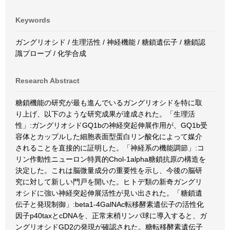
Keywords
ガングリオシド / 生理活性 / 神経機能 / 糖鎖遺伝子 / 糖鎖認
識プローブ / 化学合成
Research Abstract
糖鎖機能の研究が最も進んでいるガングリオシドを特に取
り上げ、以下のような研究成果が達成された。「生理活
性」:ガングリオシドGQ1bの神経突起伸展作用が、GQ1b受
容体とカップルした細胞表面型蛋白リン酸化によって媒介
されることを直接的に証明した。「神経系の機能調節」:コ
リン作動性ニューロン特異的Chol-1alpha糖鎖抗原の構造を
決定した。これは脳微量成分の重要性を示し、今後の脳研
究に対して新しい門戸を開いた。ヒトデ類の新奇ガングリ
オシドに強い神経突起伸展活性が見い出された。「糖鎖遺
伝子と発現制御」:beta1-4GalNAc転移酵素遺伝子の活性化
因子p40taxとcDNAを、正常末梢リンパ球に導入すると、ガ
ングリオシドGD2の発現が確認された。糖転移酵素遺伝子