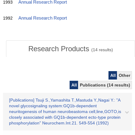
1993
Annual Research Report
1992
Annual Research Report
Research Products
(
14
results)
All
Other
All
Publications (14 results)
[Publications] Tsuji S.,Yamashita T.,Mastuda Y.,Nagai Y.: "A
novel glycosignaling system:GQ1b-dependent
neuritogenesis of human neurobeastoma cell,line,GOTO,is
closely associated with GQ1b-dependent ecto-type protein
phosphorylation" Neurochem.Int.21. 549-554 (1992)