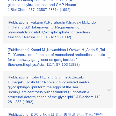
glucosaminyltransferase and CMP-Neuac:"
J.Biol.Chem.267. 23507-23514 (1992)
[Publications] Fukami K.,Furuhashi K.Inagaki M.,Endo
T.,Hatano S.& Takenawa T.: "Requirement of
phosphatidylinositol 4,5-bisphosphate for α-actinin
function." Nature. 359. 150-152 (1992)
[Publications] Kotani M.,Kawashima I.Ozawa H.,Ando S.,Tai
T.: "Generation of one set of monoclonal antibodies specific
for a-pathway ganglioseries gangliosides."
Biochem.Biophys.Acta. 1117. 97-103 (1992)
[Publications] Kobo H.,Jiang G.J.,Irie A.,Suzuki
F.,Inagaki.,Hoshi M.: "A novel difucosylated neutral
glycosphingo-lipid form the eggs of the sea
urchin,Hemicentrotus pulcherrimus:I.Purification &
structural determination of the glycolipid." J.Biochem.112.
281-285 (1992)
[Publications] 鈴木 明身,谷口 直之,古川 清,井上 圭三: "複合