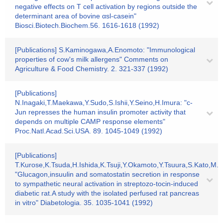
negative effects on T cell activation by regions outside the
determinant area of bovine αsl-casein"
Biosci.Biotech.Biochem.56. 1616-1618 (1992)
[Publications] S.Kaminogawa,A.Enomoto: "Immunological
properties of cow's milk allergens" Comments on
Agriculture & Food Chemistry. 2. 321-337 (1992)
[Publications]
N.Inagaki,T.Maekawa,Y.Sudo,S.Ishii,Y.Seino,H.Imura: "c-
Jun represses the human insulin promoter activity that
depends on multiple CAMP response elements"
Proc.Natl.Acad.Sci.USA. 89. 1045-1049 (1992)
[Publications]
T.Kurose,K.Tsuda,H.Ishida,K.Tsuji,Y.Okamoto,Y.Tsuura,S.Kato,M.
"Glucagon,insuulin and somatostatin secretion in response
to sympathetic neural activation in streptozo-tocin-induced
diabetic rat.A study with the isolated perfused rat pancreas
in vitro" Diabetologia. 35. 1035-1041 (1992)