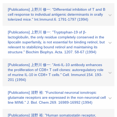
[Publications] 上野川 修一: "Differential inhibition of T and B
cell response to individual antigenic determinants in orally
tolerized mice." Int.Immurol.6. 1791-1797 (1994)
[Publications] 上野川 修一: "Tryptophan-19 of β-
lactoglobulin, the only residue completely conserved in the
lipocalin superfamily, is not essential for binding retinol, but
relevant to stabilizing bound retinol and maintaining its
structure." Biochim Biophys. Acta. 1207. 58-67 (1994)
[Publications] 上野川 修一: "Anti-IL-10 antibody enhances
the proliferation of CD8+ T cell clones: autoregulatory role
of murine IL-10 in CD8+ T cells." Cell. Immunol.154. 193-
201 (1994)
[Publications] 清野 裕: "Functional neuronal ionotropic
glutamate receptors are expressed in the non-neuronal cell
line MIN6." J. Biol. Chem.269. 16989-16992 (1994)
[Publications] 清野 裕: "Human somatostatin receptor,