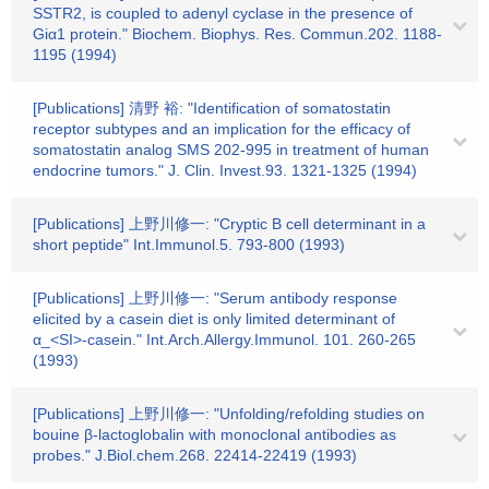
SSTR2, is coupled to adenyl cyclase in the presence of
Giα1 protein." Biochem. Biophys. Res. Commun.202. 1188-
1195 (1994)
[Publications] 清野 裕: "Identification of somatostatin
receptor subtypes and an implication for the efficacy of
somatostatin analog SMS 202-995 in treatment of human
endocrine tumors." J. Clin. Invest.93. 1321-1325 (1994)
[Publications] 上野川修一: "Cryptic B cell determinant in a
short peptide" Int.Immunol.5. 793-800 (1993)
[Publications] 上野川修一: "Serum antibody response
elicited by a casein diet is only limited determinant of
α_<SI>-casein." Int.Arch.Allergy.Immunol. 101. 260-265
(1993)
[Publications] 上野川修一: "Unfolding/refolding studies on
bouine β-lactoglobalin with monoclonal antibodies as
probes." J.Biol.chem.268. 22414-22419 (1993)