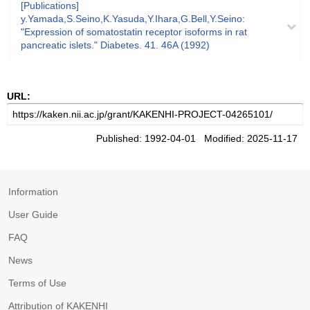
[Publications]
y.Yamada,S.Seino,K.Yasuda,Y.Ihara,G.Bell,Y.Seino:
"Expression of somatostatin receptor isoforms in rat
pancreatic islets." Diabetes. 41. 46A (1992)
URL:
Published: 1992-04-01 Modified: 2025-11-17
Information
User Guide
FAQ
News
Terms of Use
Attribution of KAKENHI