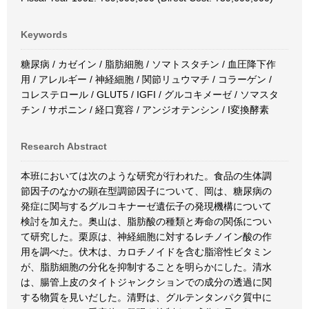
Keywords
糖尿病 / カゼイン / 脂肪細胞 / ソマトスタチン / 血圧降下作
用 / アレルギー / 神経細胞 / 関節リュウマチ / コラーゲン /
コレステロール / GLUT5 / IGFI / グルコキメーゼ / ソマスタ
チン / サポニン / 経口寛容 / アンジオテンシン / I変換酵素
Research Abstract
本班においては次のような研究が行われた。食品の生体調
節因子のなかの顕在型調節因子について、岡は、糖尿病の
発症に関与するグルコキナーゼ遺伝子の発現機構について
検討を加えた。奥山は、脂肪酸の種類と寿命の関係につい
て研究した。栗原は、神経細胞に対するレチノイン酸の作
用を調べた。伏木は、カロチノイドを含む脂溶性ビタミン
が、脂肪細胞の分化を抑制することを明らかにした。清水
は、腸管上皮のタイトジャンクションでの成分の透過に関
する物質を見いだした。清野は、グルテンタンパク質中に