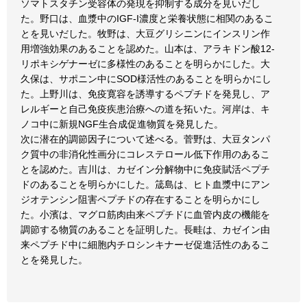
ソマトスタチン受容体の発現を抑制する成分を見いだし
た。野口は、血漿中のIGF-I濃度と栄養状態に相関のあるこ
とを見いだした。牧野は、大豆グリシニンにインスリン作
用増強効果のあることを認めた。山本は、アラキドン酸12-
リポキシゲナーゼに多様性のあることを明らかにした。大
久保は、サポニン中にSOD様活性のあることを明らかにし
た。上野川は、免疫寛容を誘導するペプチドを発見し、ア
レルギーと自己免疫疾患治療への道を拓いた。河岸は、キ
ノコ中に新規NGF生合成促進物質を発見した。
次に潜在的調節因子について述べる。菅野は、大豆タンパ
ク質中の非消化性画分にコレステロール低下作用のあるこ
とを認めた。吉川は、カゼイン分解物中に免疫賦活ペプチ
ドのあることを明らかにした。筬島は、ヒト血漿中にアン
ジオテンシン阻害ペプチドの存在することを明らかにし
た。小濱は、マグロ筋肉由来ペプチドに血管内皮の機能を
調節する物質のあることを証明した。長畦は、カゼイン由
来ペプチド中に細胞内チロシンキナーゼ促進活性のあるこ
とを発見した。