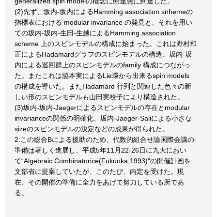
generalized spin modelの概念に態達態に到達した。
(2)先ず、坂内-坂内によるHamming association snhemeの
指標表における modular invariance の発見と、それを用い
ての坂内-坂内-生田-生越によるHamming association
scheme 上のスピンモデルの構成に始まった。これは野村和
正によるHadamardグラフのスピンモデルの構造、坂内-坂
内による巡回群上のスピンモデルのfamily 構成につながっ
た。またこれは脇本実によるLie環から出来るspin models
の構成を導いた。またHadamard 行列と関連した色々の新
しい形のスピンモデルも山田実校子により構造された。
(3)坂内-坂内-Jaegerによるスピンモデルの存在とmodular
invarianceの関係の明確化、坂内-Jaeger-Saliによる小さな
sizeのスピンモデルの決定などの成果が得られた。
2.この総合Bによる援助のため、代数的組合せ論国際会議の
準備は著しく進展し、平成5年11月22-26日に九大におい
て“Algebraic Combinatorice(Fukuoka,1993)"の開催計画を
文部省に提案していたが、このたび、内定を受けた。現
在、その開催の準備に全力をあげて努力している所であ
る。