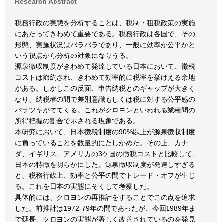
Research Abstract
税務行政の実態を分析することは、税制・租税政策の実施
にあたってきわめて重要である。税務行政は各国で、その
形態、実施状況はバラバラであり、一般に効率か公平かと
いう視点から分析の対象になりうる。
源泉徴収制度がきわめて発達している日本において、徴税
コストは節約され、きわめて効率的に税率を挙げえる余地
がある。しかしこの反面、申告納税とのギャップが大きく
なり、納税者の間で差別意識もしくは税に対する公平感の
バラツキがでてくる。これがクロヨンといわれる業種間の
所得把握の割合で示される現象である。
本研究において、日本徴税制度の90%以上が源泉徴収制度
に負っていることを数量的にたしかめた。その上、カナ
ダ、イギリス、アメリカの3ケ国の徴税コストと比較して、
日本の特徴を明らかにした。源泉徴収制度が発達しすぎる
と、税務行政上、効率と公平の間でトレード・オフが生じ
る。これを日本の実態にそくして考察した。
具体的には、クロヨンの再推計をすることでこの点を追求
した。前推計は1972-79年の間であったが、今回1989年ま
で延長、クロヨンの実態が著しく改善されているのを発見