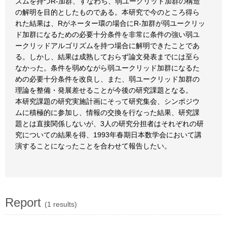
ズムを持つR-加群、すなわち、弱ユークリッド加群の構造
の解明を目的としたものである。本研究で今のところ得ら
れた結果は、Rがネーター環の場合にR-加群が弱ユークリッ
ド加群になるための必要十分条件を非常に条件の強い弱ユ
ークリッドアルゴリズムを持つ場合に解明できたことであ
る。しかし、結果は成熟しておらず論文発表までには至ら
なかった。条件を弱めながら弱ユークリッド加群になるた
めの必要十分条件を改良し、また、弱ユークリッド加群の
理論を整備・発展差せることが今後の研究課題となる。
本研究課題の研究実施計画にそって研究集会、シンポジウ
ムに積極的に参加し、情報の交換を行なった結果、研究課
題とは直接関係しないが、3人の研究分担者はそれぞれの研
究についての結果を得、1993年春期日本数学会において講
演することになったことを合わせて報告したい。
Report
(1 results)