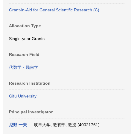
Grant-in-Aid for General Scientific Research (C)
Allocation Type
Single-year Grants
Research Field
代数学・幾何学
Research Institution
Gifu University
Principal Investigator
尼野 一夫
岐阜大学, 教養部, 教授 (40021761)