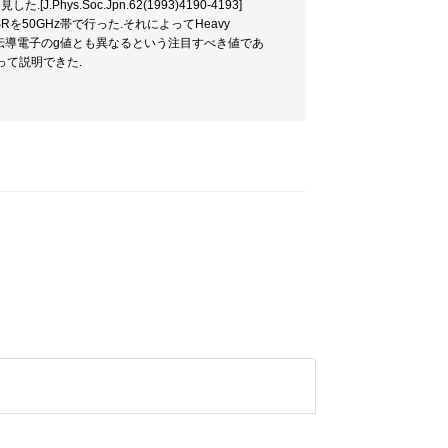
.Soc.Jpn.62(1993)4190-4193]
SRを50GHz帯で行った.それによってHeavy
なく伝導電子のg値とも異なるという注目すべき値であ
によって説明できた.