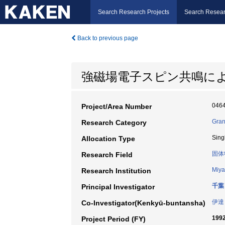
Search Research Projects
Search Resear
Back to previous page
強磁場電子スピン共鳴に
046
Project/Area Number
Gran
Research Category
Sing
Allocation Type
固体
Research Field
Miya
Research Institution
千葉
Principal Investigator
伊達
Co-Investigator(Kenkyū-buntansha)
1992
Project Period (FY)