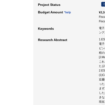
C
Project Status
Budget Amount
*help
¥2,1
Fisc
Fisc
電子ス
Keywords
ンアル
1.
Research Abstract
電子
ピン
程の
[J.M
これ
た.[J
2.
(1
近藤
った
まず
した
きな
現在