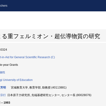
chers
よる重フェルミオン・超伝導物質の研究
40324
t-in-Aid for General Scientific Research (C)
le-year Grants
物性
gi University of Education
 芳明
宮城教育大学, 教育学部, 助教授 (40113881)
 宗行
日本原子力研究所, 先端基礎研究センター, センター長 (80028076)
 – 1993