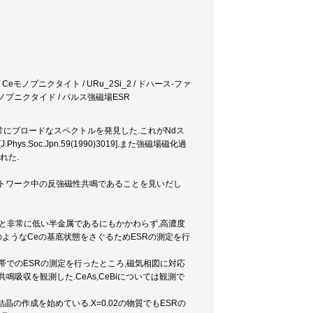
 Ceモノプニクタイト / URu_2Si_2 / ドハース-ファ
Ceモノプニクタイド / パルス強磁場ESR
非常にブロードなスペクトルを発見した.これがNdス
oc.Jpn.59(1990)3019].また強磁場磁化過
れた.
uネットワーク中の反強磁性共鳴であることを見いだし
約0.1〜4%と非常に低い半金属であるにもかかわらず,高濃度
のようなCeの基底状態をさぐるためESRの測定を行
GHz帯でのESRの測定を行ったところ,磁気相図に対応
吸収を観測した.CeAs,CeBiについては観測で
晶の作成を始めている.X=0.02の物質でもESRの