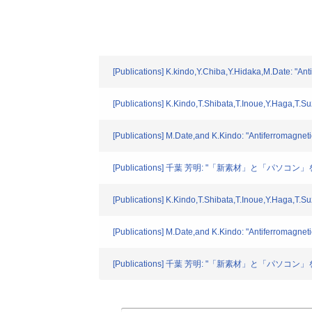
[Publications] K.kindo,Y.Chiba,Y.Hidaka,M.Date: "
[Publications] K.Kindo,T.Shibata,T.Inoue,Y.Haga,T.S
[Publications] M.Date,and K.Kindo: "Antiferromagne
[Publications] 千葉 芳明: "「新素材」と「パソコ
[Publications] K.Kindo,T.Shibata,T.Inoue,Y.Haga,T.S
[Publications] M.Date,and K.Kindo: "Antiferromagne
[Publications] 千葉 芳明: "「新素材」と「パソコ