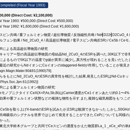
ompleted (Fiscal Year 1993)
00,000 (Direct Cost: ¥2,100,000)
al Year 1993: ¥500,000 (Direct Cost: ¥500,000)
al Year 1992: ¥1,600,000 (Direct Cost: ¥1,600,000)
ピン共鳴 / 重フェルミオン物質 / 超伝導物質 / 反強磁性共鳴 / Nd┫D22┫D2CuO_4 /
フェン効果 / Nd_2CuO_4 / 高温超伝導物質 / 電子スピン共鳴(ESR) / CeSb / 
ESRによる高温超伝導物質の研究
キャリアー型の高温超伝導物質の母結晶Nd_2CuO_4のESRを調べた.30K以下で
によるもので5K以下の温度でg値が異常に減少し,異方性が現れることを見いだした.[J.Phys.S
最近の研究からNdイオンにCuイオンのstaggered-fieldが作用していることが発見さ
agn.Magn.Mater.90&91(1990)79].
らをもとにNd_2CuO_4のESRの異常性を検討した結果,発見したESRはNd-C
.Phys.Soc.Jpn.61(1992)]
ESRによる重フェルミオン物質の研究:
)Ceモノプニクタイド:CeX(X=P,As,Sb,Bi)はCarrier濃度がCe1イオンあたり
効果や重フェルミオン状態などの複雑な物性を示す.また,複雑な磁気相図をもつ.こ
.
,CeSbを取り上げX-bandのESRを試みたが,ESRは観測できなかった.しかし,50
共鳴吸収のシグナルを世界ではじめて発見することができた.CePについても同様の共鳴
かった.
東北大学鈴木グループと共同でCeスピンの濃度をかえた物質群La_1 _xCe_xPの単結