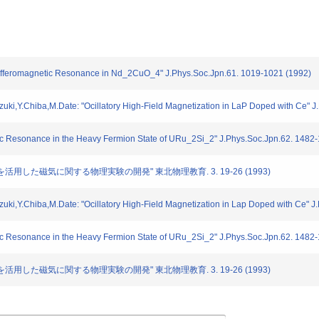
Antifferomagnetic Resonance in Nd_2CuO_4" J.Phys.Soc.Jpn.61. 1019-1021 (1992)
uzuki,Y.Chiba,M.Date: "Ocillatory High-Field Magnetization in LaP Doped with Ce"
tic Resonance in the Heavy Fermion State of URu_2Si_2" J.Phys.Soc.Jpn.62. 1482
ン」を活用した磁気に関する物理実験の開発" 東北物理教育. 3. 19-26 (1993)
uzuki,Y.Chiba,M.Date: "Ocillatory High-Field Magnetization in Lap Doped with Ce" 
tic Resonance in the Heavy Fermion State of URu_2Si_2" J.Phys.Soc.Jpn.62. 1482
ン」を活用した磁気に関する物理実験の開発" 東北物理教育. 3. 19-26 (1993)