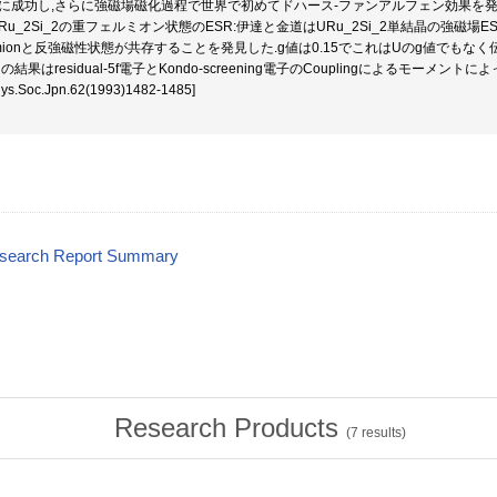
に成功し,さらに強磁場磁化過程で世界で初めてドハース-ファンアルフェン効果を発見した.[J.Phys
)URu_2Si_2の重フェルミオン状態のESR:伊達と金道はURu_2Si_2単結晶の強磁場E
rmionと反強磁性状態が共存することを発見した.g値は0.15でこれはUのg値でも
の結果はresidual-5f電子とKondo-screening電子のCouplingによるモーメント
hys.Soc.Jpn.62(1993)1482-1485]
esearch Report Summary
Research Products
(
7
results)