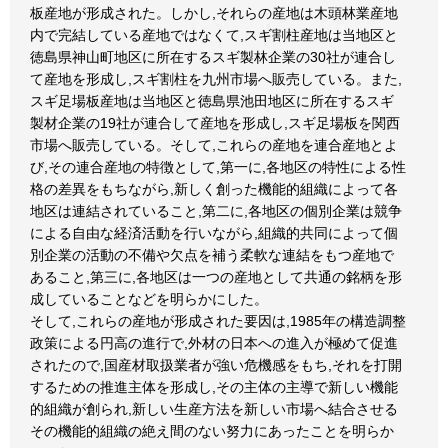
板産地が形成された。しかし,それらの産地は木頭林業産地
内で完結している産地ではなくて,スギ割柱産地は当地区と
徳島県神山町地区に所在するスギ製林企業の30社が連合し
て産地を形成し,スギ割柱を九州市場へ販売している。また,
スギ足場板産地は当地区と徳島県池田地区に所在するスギ
製材企業の19社が連合して産地を形成し,スギ足場板を関西
市場へ販売している。そして,これらの産地を連合産地とよ
び,その連合産地の特徴として,第一に,各地区の特性による性
格の差異をもちながら,新しく創った機能的組織によって各
地区は連結されていること,第二に,各地区の個別企業は競争
による自由な経済活動を行いながら,組織的共同によって個
別企業の活動の不備や欠点を補う柔軟な連結をもつ産地で
あること,第三に,各地区は一つの産地として共通の銘柄を形
成していることなどを明らかにした。
そして,これらの産地が形成された要因は,1985年の構造調整
政策による円高の進行で,外材の日本への進入が極めて促進
されたので,国産材取扱業者が強い危機感をもち,それを打開
するための推進主体を形成し,その主体の主導で新しい機能
的組織が創られ,新しい生産方法を新しい市場へ結合させる
その機能的組織の絶え間のない努力にあったことを明らか