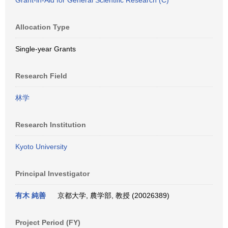
Grant-in-Aid for General Scientific Research (C)
Allocation Type
Single-year Grants
Research Field
林学
Research Institution
Kyoto University
Principal Investigator
有木 純善
京都大学, 農学部, 教授 (20026389)
Project Period (FY)